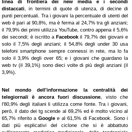
linea di
frontiera
dei new media e i secondi
distaccati
, in termini di quote di utenza, di decine di
punti percentuali. Tra i giovani la percentuale di utenti del
web è pari al 90,8%, ma è ferma al 24,7% tra gli anziani;
il 79,9% dei primi utilizza YouTube, contro appena il 5,6%
dei secondi; è iscritto a
Facebook
il 79,7% dei giovani e
solo il 7,5% degli anziani; il 54,8% degli under 30 usa
telefoni smartphone sempre connessi in rete, ma lo fa
solo il 3,9% degli over 65; e i giovani che guardano la
web tv (il 39,1%) sono dieci volte di più degli anziani (il
3,9%).
Nel mondo dell'informazione la centralità dei
telegiornali è ancora fuori discussione
, visto che
l'80,9% degli italiani li utilizza come fonte. Tra i giovani,
però, il dato dei tg scende al 69,2% ed è molto vicino al
65,7% riferito a
Google
e al 61,5% di Facebook. Sono i
dati più esplicativi del ciclone che si è abbattuto