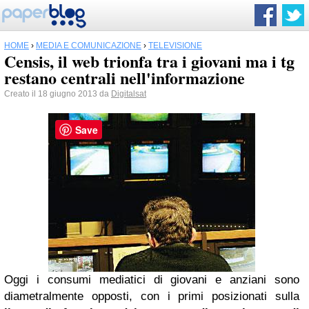
HOME
›
MEDIA E COMUNICAZIONE
›
TELEVISIONE
Censis, il web trionfa tra i giovani ma i tg
restano centrali nell'informazione
Creato il 18 giugno 2013 da
Digitalsat
Save
Oggi i consumi mediatici di giovani e anziani sono
diametralmente opposti, con i primi posizionati sulla