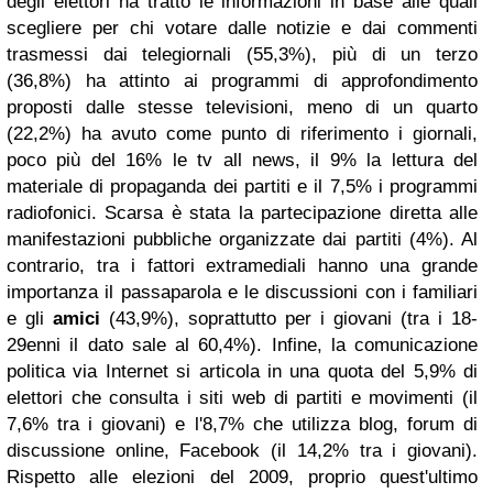
degli elettori ha tratto le informazioni in base alle quali
scegliere per chi votare dalle notizie e dai commenti
trasmessi dai telegiornali (55,3%), più di un terzo
(36,8%) ha attinto ai programmi di approfondimento
proposti dalle stesse televisioni, meno di un quarto
(22,2%) ha avuto come punto di riferimento i giornali,
poco più del 16% le tv all news, il 9% la lettura del
materiale di propaganda dei partiti e il 7,5% i programmi
radiofonici. Scarsa è stata la partecipazione diretta alle
manifestazioni pubbliche organizzate dai partiti (4%). Al
contrario, tra i fattori extramediali hanno una grande
importanza il passaparola e le discussioni con i familiari
e gli
amici
(43,9%), soprattutto per i giovani (tra i 18-
29enni il dato sale al 60,4%). Infine, la comunicazione
politica via Internet si articola in una quota del 5,9% di
elettori che consulta i siti web di partiti e movimenti (il
7,6% tra i giovani) e l'8,7% che utilizza blog, forum di
discussione online, Facebook (il 14,2% tra i giovani).
Rispetto alle elezioni del 2009, proprio quest'ultimo