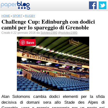
HOME
›
SPORT
›
RUGBY
Challenge Cup: Edinburgh con dodici
cambi per lo spareggio di Grenoble
Creato il 22 gennaio 2016 da
Soloteo1980
@soloteo1980
Save
Alan Solomons cambia dodici elementi per la sfida
decisiva di domani sera allo Stade des Alpes di