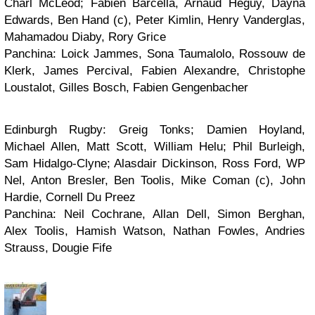
Charl McLeod; Fabien Barcella, Arnaud Heguy, Dayna
Edwards, Ben Hand (c), Peter Kimlin, Henry Vanderglas,
Mahamadou Diaby, Rory Grice
Panchina: Loick Jammes, Sona Taumalolo, Rossouw de
Klerk, James Percival, Fabien Alexandre, Christophe
Loustalot, Gilles Bosch, Fabien Gengenbacher
Edinburgh Rugby: Greig Tonks; Damien Hoyland,
Michael Allen, Matt Scott, William Helu; Phil Burleigh,
Sam Hidalgo-Clyne; Alasdair Dickinson, Ross Ford, WP
Nel, Anton Bresler, Ben Toolis, Mike Coman (c), John
Hardie, Cornell Du Preez
Panchina: Neil Cochrane, Allan Dell, Simon Berghan,
Alex Toolis, Hamish Watson, Nathan Fowles, Andries
Strauss, Dougie Fife