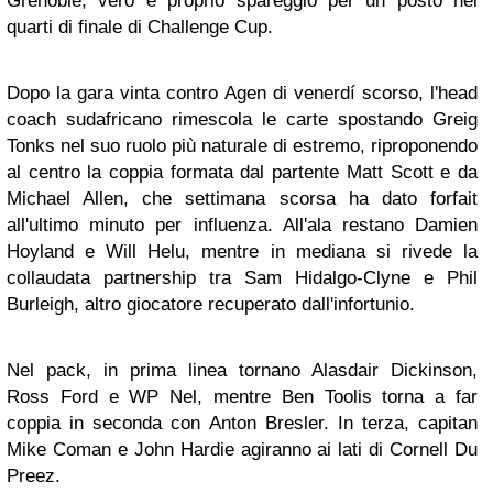
Grenoble, vero e proprio spareggio per un posto nei
quarti di finale di Challenge Cup.
Dopo la gara vinta contro Agen di venerdí scorso, l'head
coach sudafricano rimescola le carte spostando Greig
Tonks nel suo ruolo più naturale di estremo, riproponendo
al centro la coppia formata dal partente Matt Scott e da
Michael Allen, che settimana scorsa ha dato forfait
all'ultimo minuto per influenza. All'ala restano Damien
Hoyland e Will Helu, mentre in mediana si rivede la
collaudata partnership tra Sam Hidalgo-Clyne e Phil
Burleigh, altro giocatore recuperato dall'infortunio.
Nel pack, in prima linea tornano Alasdair Dickinson,
Ross Ford e WP Nel, mentre Ben Toolis torna a far
coppia in seconda con Anton Bresler. In terza, capitan
Mike Coman e John Hardie agiranno ai lati di Cornell Du
Preez.