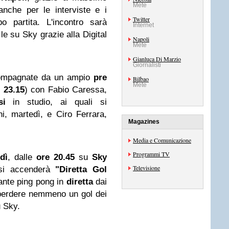
Mete
nche per le interviste e i
Twitter
 partita. L'incontro sarà
Internet
le su Sky grazie alla Digital
Napoli
Mete
Gianluca Di Marzio
Giornalisti
compagnate da un ampio
pre
Bilbao
Mete
e
23.15
) con Fabio Caressa,
si
in studio, ai quali si
, martedì, e Ciro Ferrara,
Magazines
Media e Comunicazione
Programmi TV
dì
, dalle
ore 20.45
su
Sky
Televisione
 si accenderà
"Diretta Gol
nante ping pong in
diretta
dai
perdere nemmeno un gol dei
 Sky.