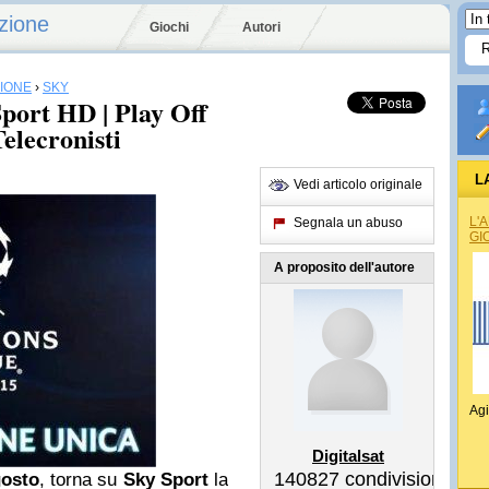
zione
Giochi
Autori
SIONE
›
SKY
ort HD | Play Off
elecronisti
L
Vedi articolo originale
L'
Segnala un abuso
GI
A proposito dell'autore
Agi
Digitalsat
140827
condivisioni
gosto
, torna su
Sky Sport
la