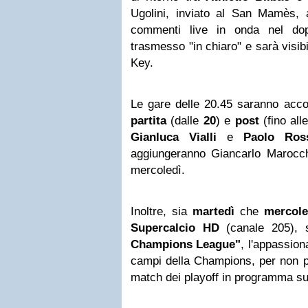
Ugolini, inviato al San Mamès, a
commenti live in onda nel dopo
trasmesso "in chiaro" e sarà visibi
Key.
Le gare delle 20.45 saranno ac
partita
(dalle
20
) e
post
(fino all
Gianluca Vialli
e
Paolo Ros
aggiungeranno Giancarlo Marocchi
mercoledì.
Inoltre, sia
martedì
che
mercole
Supercalcio HD
(canale 205),
Champions League"
, l'appassio
campi della Champions, per non 
match dei playoff in programma su