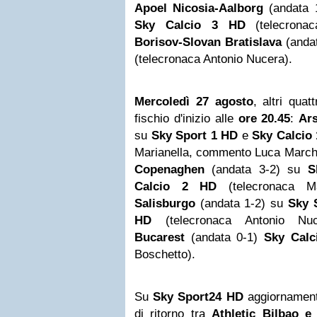
Apoel Nicosia-Aalborg
(andata 
Sky Calcio 3 HD
(telecron
Borisov-Slovan Bratislava
(anda
(telecronaca Antonio Nucera).
Mercoledì 27 agosto
, altri qua
fischio d'inizio alle
ore 20.45
:
Ars
su
Sky Sport 1 HD
e
Sky Calcio
Marianella, commento Luca March
Copenaghen
(andata 3-2) su
S
Calcio 2 HD
(telecronaca M
Salisburgo
(andata 1-2) su
Sky 
HD
(telecronaca Antonio Nu
Bucarest
(andata 0-1)
Sky Calc
Boschetto).
Su
Sky Sport24 HD
aggiornament
di ritorno tra
Athletic
Bilbao
e 