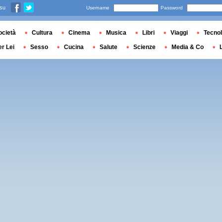
 su
Username
Password
ocietà
Cultura
Cinema
Musica
Libri
Viaggi
Tecnol
er Lei
Sesso
Cucina
Salute
Scienze
Media & Co