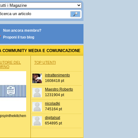
Non ancora membro?
Proponi il tuo blog
A COMMUNITY MEDIA E COMUNICAZIONE
AUTORE DEL
TOP UTENTI
ORNO
intrattenimento
1608418 pt
Maestro Roberto
1231904 pt
nicoladki
745164 pt
psyinthekitchen
digitalsat
654895 pt