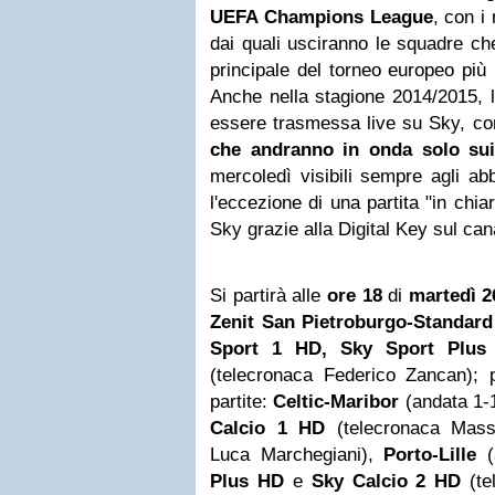
UEFA Champions League
,
con
i
dai quali usciranno le squadre ch
principale del torneo europeo più p
Anche nella stagione 2014/2015, 
essere trasmessa live su Sky, c
che andranno in onda solo sui
mercoledì visibili sempre agli ab
l'eccezione di una partita "in chia
Sky grazie alla Digital Key sul can
Si partirà alle
ore 18
di
martedì 2
Zenit San Pietroburgo-Standard
Sport 1 HD, Sky Sport Plus
(telecronaca Federico Zancan); 
partite:
Celtic-Maribor
(andata 1-
Calcio 1 HD
(telecronaca Mas
Luca Marchegiani),
Porto-Lille
(
Plus HD
e
Sky Calcio 2 HD
(t