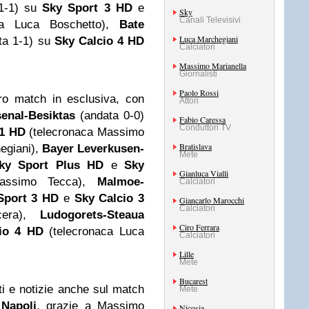
1-1) su
Sky Sport 3 HD
e
Sky
Canali Televisivi
aca Luca Boschetto),
Bate
Luca Marchegiani
ta 1-1) su
Sky Calcio 4 HD
Calciatori
Massimo Marianella
Giornalisti
Paolo Rossi
ttro match in esclusiva, con
Attori
enal-Besiktas
(andata 0-0)
Fabio Caressa
Conduttori TV
 1 HD
(telecronaca Massimo
Bratislava
egiani),
Bayer Leverkusen-
Mete
ky Sport Plus HD
e
Sky
Gianluca Vialli
assimo Tecca),
Malmoe-
Calciatori
Sport 3 HD
e
Sky Calcio 3
Giancarlo Marocchi
Calciatori
cera),
Ludogorets-Steaua
Ciro Ferrara
io 4 HD
(telecronaca Luca
Calciatori
Lille
Mete
Bucarest
i e notizie anche sul match
Mete
Napoli
, grazie a Massimo
Nicosia