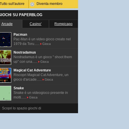
Tutto sull'autore
Diventa membro
 GIOCHI SU PAPERBLOG
Arcade
Casino'
Rompicapo
Pacman
Pac-Man é un video gioco creato nel
1979 da Toru......
Gioca
Nostradamus
Nostradamus è un gioco " shoot them
up" con una......
Gioca
Magical Cat Adventure
Riscopri Magical Cat Adventure, un
gioco d'arcade......
Gioca
Snake
Snake è un videogioco presente in
molti......
Gioca
Scopri lo spazio giochi di