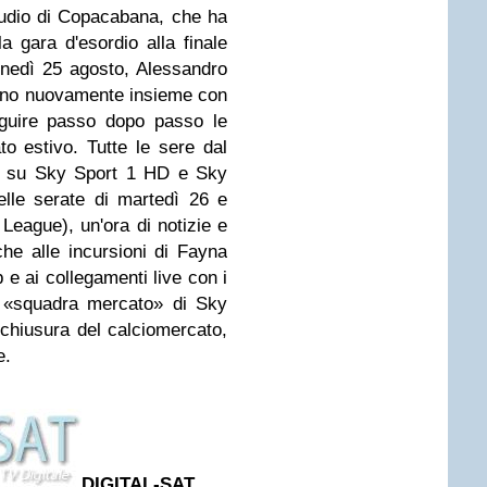
studio di Copacabana, che ha
a gara d'esordio alla finale
nedì 25 agosto, Alessandro
no nuovamente insieme con
guire passo dopo passo le
to estivo. Tutte le sere dal
45 su Sky Sport 1 HD e Sky
lle serate di martedì 26 e
eague), un'ora di notizie e
che alle incursioni di Fayna
 e ai collegamenti live con i
a «squadra mercato» di Sky
 chiusura del calciomercato,
e.
DIGITAL-SAT
,