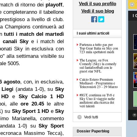
Vedi il suo profilo
 match di ritorno dei
playoff
,
Vedi il suo blog
e completeranno il tabellone
I
restigioso a livello di club.
la Champions continuerà ad
on
tutti i match del martedì
I suoi ultimi articoli
 canali Sky
e i match del
Partenza a tutto gas per
Top Gear Italia su Sky con
bonati Sky in esclusiva con
723 mila spettatori medi
ro" alla settimana visibile su
The League, su Fox
ale 5005.
Comedy (Sky) la comedy
sul fantafootball con le
guest star NFL
Calcio Estero Premium
6 agosto
, con, in esclusiva,
Mediaset - Programma e
Telecronisti 23 - 29 Marzo
 Liegi
(andata 1-0), su
Sky
#IGT, continua su Tv8 e
 HD
e
Sky Calcio 1 HD
Sky Uno il viaggio nelle
audizioni alla ricerca dei
poi, alle
ore 20.45
le altre
veri talenti
1) su
Sky Sport 1 HD
e
Sky
Vedi tutti
simo Marianella, commento
andata 1-0) su
Sky Sport
Dossier Paperblog
elecronaca Massimo Tecca),