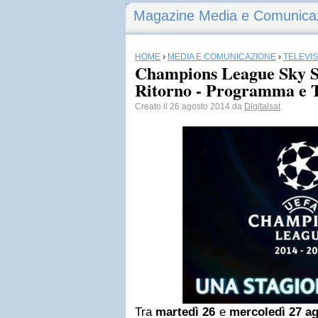
Magazine Media e Comunica
HOME
›
MEDIA E COMUNICAZIONE
›
TELEVI
Champions League Sky Sp
Ritorno - Programma e T
Creato il 26 agosto 2014 da
Digitalsat
Tra
martedì 26
e
mercoledì 27 a