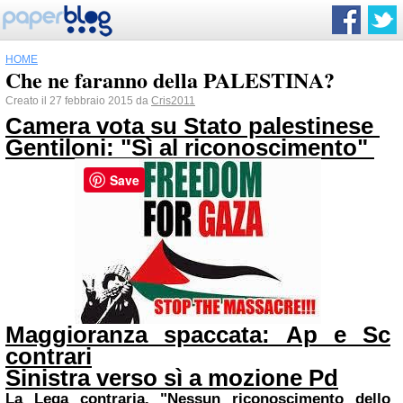
HOME
Che ne faranno della PALESTINA?
Creato il 27 febbraio 2015 da
Cris2011
Camera vota su Stato palestinese
Gentiloni: "Sì al riconoscimento"
Save
Maggioranza spaccata: Ap e Sc
contrari
Sinistra verso sì a mozione Pd
La Lega contraria.
"Nessun riconoscimento dello