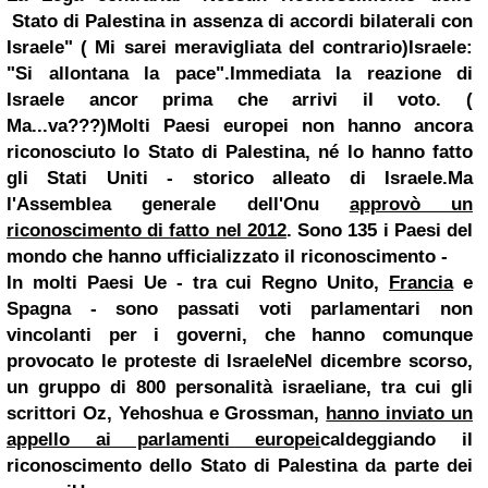
Stato di Palestina in assenza di accordi bilaterali con
Israele" (
Mi sarei meravigliata del contrario
)
Israele:
"Si allontana la pace".
Immediata la reazione di
Israele ancor prima che arrivi il voto. (
Ma...va???
)
Molti Paesi europei non hanno ancora
riconosciuto lo Stato di Palestina, né lo hanno fatto
gli Stati Uniti - storico alleato di Israele.
Ma
l'Assemblea generale dell'Onu
approvò un
riconoscimento di fatto nel 2012
. Sono 135 i Paesi del
mondo che hanno ufficializzato il riconoscimento -
In molti Paesi Ue - tra cui
Regno Unito
,
Francia
e
Spagna - sono passati voti parlamentari non
vincolanti per i governi, che hanno comunq
ue
provocato le proteste di Israele
Nel dicembre scorso,
un gruppo di 800 personalità israeliane, tra cui gli
scrittori Oz, Yehoshua e Grossman,
hanno inviato un
appello ai parlamenti europei
caldeggiando il
riconoscimento dello Stato di Palestina da parte dei