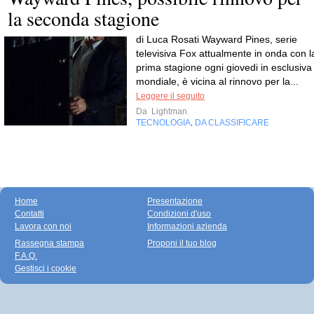
la seconda stagione
di Luca Rosati Wayward Pines, serie
televisiva Fox attualmente in onda con l
prima stagione ogni giovedi in esclusiva
mondiale, è vicina al rinnovo per la...
Leggere il seguito
Da
Lightman
TECNOLOGIA
DA CLASSIFICARE
,
Home
Presentazione
Contatti
Condizioni d'uso
Lavora con noi
Informazioni azienda
Rassegna stampa
Proponi il tuo blog
F.A.Q.
Gestisci i cookie