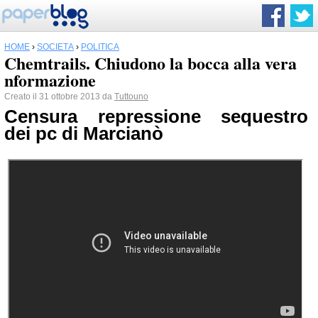
HOME
›
SOCIETÀ
›
POLITICA
Chemtrails. Chiudono la bocca alla vera
nformazione
Creato il 31 ottobre 2013 da
Tuttouno
Censura repressione sequestro
dei pc di Marcianò