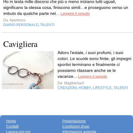
Ho in testa mille discorsi che più o meno iniziano tutti uguali,
significano la stessa cosa, finiscono simili…e proseguono verso un
imbuto da qualche parte nel...
Leggere il seguito
Da
Ayertosco
DIARIO PERSONALE
TALENTI
,
Cavigliera
Adoro l'estate, i suoi profumi, i suoi
colori. Le scuole sono finite, gli impegni
sportivi terminano e finalmente ci
possiamo rilassare anche se le
vacanze...
Leggere il seguito
Da
Magikemani
CREAZIONI
HOBBY
LIFESTYLE
TALENTI
,
,
,
Home
Presentazione
Contatti
Condizioni d'uso
Lavora con noi
Informazioni azienda