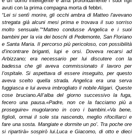
è un uomo intelligente e ama profondamente i suoi figli
avuti con la prima compagna morta di febbri.
“Lei si sentì morire, gli occhi ambra di Matteo l'avevano
stregata già alcuni mesi prima e trovava il suo sorriso
molto sensuale.”
“Matteo condusse Angelica e i suoi
bambini per la via dei boschi di Pedemonte, San Floriano
e Santa Maria. Il percorso più pericoloso, con possibilità
d’incontrare briganti, lupi e orsi. Doveva recarsi ad
Arbizzano; era necessario per lui discutere con la
badessa che gli aveva commissionato il lavoro per
l’ospitale. Si aspettava di essere inseguito, per questo
aveva scelto quella strada. Angelica era una serva
fuggiasca e lui aveva imbrogliato il nobile Aligari.
Queste
cose bruciano.
All’alba del giorno successivo la fuga,
fecero una pausa.
«Padre, non ce la facciamo più a
proseguire» mugolarono in coro i bambini.
«Va bene,
figlioli, ormai il sole sta nascendo, meglio rifocillarci e
fare una sosta. Mangiate e dormite un po’. Tra poche ore
si ripartirà» sospirò lui.
Luca e Giacomo, di otto e dieci