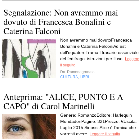
Segnalazione: Non avremmo mai
dovuto di Francesca Bonafini e
Caterina Falconi
Non avremmo mai dovutoFrancesca
Bonafini e Caterina FalconiAd est
dell'equatoreTramaIl frasario essenziale
del fedifrago: istruzioni per l’uso.
Legger
il seguito
Da
Ramonagranato
CULTURA
LIBRI
,
Anteprima: "ALICE, PUNTO E A
CAPO" di Carol Marinelli
Genere: RomanzoEditore: Harlequin
MondadoriPagine: 321Prezzo: €Uscita: 
Luglio 2015 Sinossi:Alice è l'amica che
vorresti avere.
Leggere il seguito