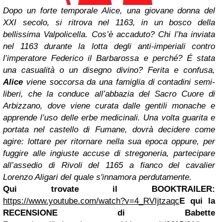
Dopo un forte temporale Alice, una giovane donna del
XXI secolo, si ritrova nel 1163, in un bosco della
bellissima Valpolicella. Cos’è accaduto? Chi l’ha inviata
nel 1163 durante la lotta degli anti-imperiali contro
l’imperatore Federico il Barbarossa e perché? É stata
una casualità o un disegno divino? Ferita e confusa,
Alice
viene soccorsa da una famiglia di contadini semi-
liberi, che la conduce all’abbazia del Sacro Cuore di
Arbizzano, dove viene curata dalle gentili monache e
apprende l’uso delle erbe medicinali. Una volta guarita e
portata nel castello di Fumane, dovrà decidere come
agire: lottare per ritornare nella sua epoca oppure, per
fuggire alle ingiuste accuse di stregoneria, partecipare
all’assedio di Rivoli del 1165 a fianco del cavalier
Lorenzo Aligari del quale s'innamora perdutamente.
Qui trovate il BOOKTRAILER:
https://www.youtube.com/watch?v=4_RVIjtzaqc
E qui la
RECENSIONE di Babette