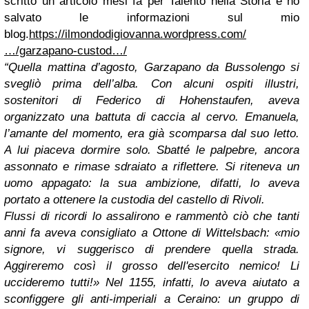
scritto un articolo mesi fa per Talento nella Storia e ho
salvato le informazioni sul mio
blog.
https://ilmondodigiovanna.wordpress.com/
…/garzapano-custod…/
“Quella mattina d’agosto, Garzapano da Bussolengo si
svegliò prima dell’alba. Con alcuni ospiti illustri,
sostenitori di Federico di Hohenstaufen, aveva
organizzato una battuta di caccia al cervo. Emanuela,
l’amante del momento, era già scomparsa dal suo letto.
A lui piaceva dormire solo. Sbatté le palpebre, ancora
assonnato e rimase sdraiato a riflettere. Si riteneva un
uomo appagato: la sua ambizione, difatti, lo aveva
portato a ottenere la custodia del castello di Rivoli.
Flussi di ricordi lo assalirono e rammentò ciò che tanti
anni fa aveva consigliato a Ottone di Wittelsbach: «mio
signore, vi suggerisco di prendere quella strada.
Aggireremo così il grosso dell'esercito nemico! Li
uccideremo tutti!» Nel 1155, infatti, lo aveva aiutato a
sconfiggere gli anti-imperiali a Ceraino: un gruppo di