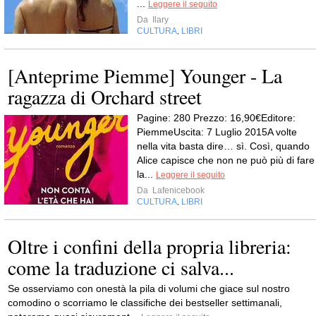
...
Leggere il seguito
Da
Ilary
CULTURA
LIBRI
,
[Anteprime Piemme] Younger - La
ragazza di Orchard street
Pagine: 280 Prezzo: 16,90€Editore:
PiemmeUscita: 7 Luglio 2015A volte
nella vita basta dire… sì. Così, quando
Alice capisce che non ne può più di fare
la...
Leggere il seguito
Da
Lafenicebook
CULTURA
LIBRI
,
Oltre i confini della propria libreria:
come la traduzione ci salva...
Se osserviamo con onestà la pila di volumi che giace sul nostro
comodino o scorriamo le classifiche dei bestseller settimanali,