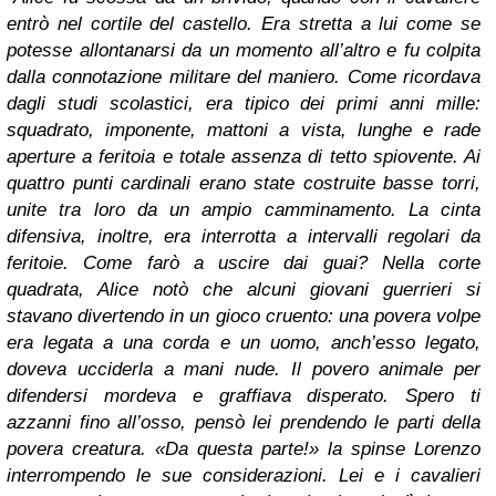
entrò nel cortile del castello. Era stretta a lui come se
potesse allontanarsi da un momento all’altro e fu colpita
dalla connotazione militare del maniero. Come ricordava
dagli studi scolastici, era tipico dei primi anni mille:
squadrato, imponente, mattoni a vista, lunghe e rade
aperture a feritoia e totale assenza di tetto spiovente. Ai
quattro punti cardinali erano state costruite basse torri,
unite tra loro da un ampio camminamento. La cinta
difensiva, inoltre, era interrotta a intervalli regolari da
feritoie. Come farò a uscire dai guai? Nella corte
quadrata, Alice notò che alcuni giovani guerrieri si
stavano divertendo in un gioco cruento: una povera volpe
era legata a una corda e un uomo, anch’esso legato,
doveva ucciderla a mani nude. Il povero animale per
difendersi mordeva e graffiava disperato. Spero ti
azzanni fino all’osso, pensò lei prendendo le parti della
povera creatura. «Da questa parte!» la spinse Lorenzo
interrompendo le sue considerazioni. Lei e i cavalieri