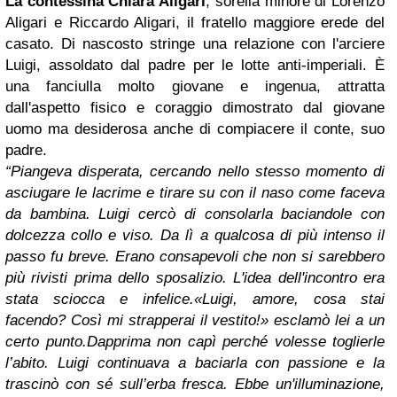
La contessina Chiara Aligari
, sorella minore di Lorenzo
Aligari e Riccardo Aligari, il fratello maggiore erede del
casato. Di nascosto stringe una relazione con l'arciere
Luigi, assoldato dal padre per le lotte anti-imperiali. È
una fanciulla molto giovane e ingenua, attratta
dall'aspetto fisico e coraggio dimostrato dal giovane
uomo ma desiderosa anche di compiacere il conte, suo
padre.
“Piangeva disperata, cercando nello stesso momento di
asciugare le lacrime e tirare su con il naso come faceva
da bambina. Luigi cercò di consolarla baciandole con
dolcezza collo e viso. Da lì a qualcosa di più intenso il
passo fu breve. Erano consapevoli che non si sarebbero
più rivisti prima dello sposalizio. L'idea dell'incontro era
stata sciocca e infelice.
«Luigi, amore, cosa stai
facendo? Così mi strapperai il vestito!» esclamò lei a un
certo punto.
Dapprima non capì perché volesse toglierle
l’abito. Luigi continuava a baciarla con passione e la
trascinò con sé sull’erba fresca. Ebbe un'illuminazione,