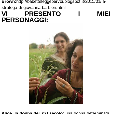
Brown:
http://babetteleggepervoi.blogspot.it/2015/01/la-
stratega-di-giovanna-barbieri.html
VI PRESENTO I MIEI
PERSONAGGI:
Alice, la donna del XXI secolo
:
una donna determinata,