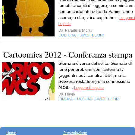
fumetti ci capiti di leggere, e cominciam
con un cartonato edito da Panini l'anno
scorso, e che, vai a capire ho...
Leggere i
seguito
Da
Paradisiartificiali
CULTURA
FUMETTI
LIBRI
,
,
Cartoomics 2012 - Conferenza stampa
Giornata diversa dal solito. Giornata di
ferie per problemi con l'antenna tv
(aggiunti nuovi canali al DDT, ma la
Svizzera resta fuori) e la connessione
ADSL...
Leggere il seguito
Da
Flavio
CINEMA
CULTURA
FUMETTI
LIBRI
,
,
,
Home
Presentazione