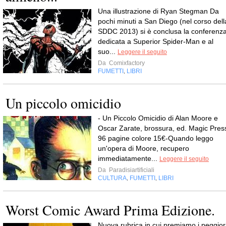
Una illustrazione di Ryan Stegman Da
pochi minuti a San Diego (nel corso dell
SDDC 2013) si è conclusa la conferenz
dedicata a Superior Spider-Man e al
suo...
Leggere il seguito
Da
Comixfactory
FUMETTI
LIBRI
,
Un piccolo omicidio
- Un Piccolo Omicidio di Alan Moore e
Oscar Zarate, brossura, ed. Magic Pres
96 pagine colore 15€-Quando leggo
un'opera di Moore, recupero
immediatamente...
Leggere il seguito
Da
Paradisiartificiali
CULTURA
FUMETTI
LIBRI
,
,
Worst Comic Award Prima Edizione.
Nuova rubrica in cui premiamo i peggior