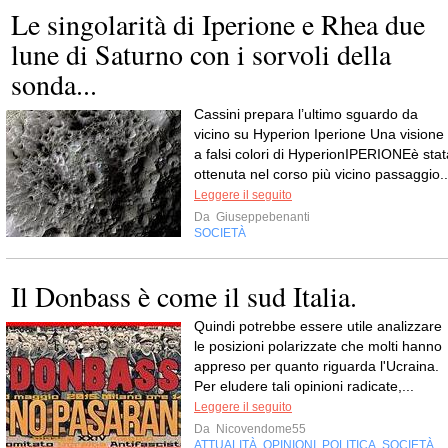
Le singolarità di Iperione e Rhea due
lune di Saturno con i sorvoli della
sonda...
Cassini prepara l’ultimo sguardo da
vicino su Hyperion Iperione Una visione
a falsi colori di HyperionIPERIONEè stat
ottenuta nel corso più vicino passaggio..
Leggere il seguito
Da
Giuseppebenanti
SOCIETÀ
Il Donbass è come il sud Italia.
Quindi potrebbe essere utile analizzare
le posizioni polarizzate che molti hanno
appreso per quanto riguarda l'Ucraina.
Per eludere tali opinioni radicate,...
Leggere il seguito
Da
Nicovendome55
ATTUALITÀ
OPINIONI
POLITICA
SOCIETÀ
,
,
,