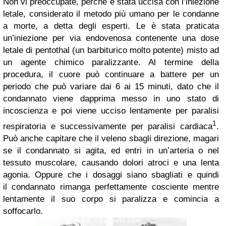
Non vi preoccupate, perché è stata uccisa con l’iniezione
letale, considerato il metodo più umano per le condanne
a morte, a detta degli esperti. Le è stata praticata
un’iniezione per via endovenosa contenente una dose
letale di pentothal (un barbiturico molto potente) misto ad
un agente chimico paralizzante. Al termine della
procedura, il cuore può continuare a battere per un
periodo che può variare dai 6 ai 15 minuti, dato che il
condannato viene dapprima messo in uno stato di
incoscienza e poi viene ucciso lentamente per paralisi
1
respiratoria e successivamente per paralisi cardiaca
.
Può anche capitare che il veleno sbagli direzione, magari
se il condannato si agita, ed entri in un’arteria o nel
tessuto muscolare, causando dolori atroci e una lenta
agonia. Oppure che i dosaggi siano sbagliati e quindi
il condannato rimanga perfettamente cosciente mentre
lentamente il suo corpo si paralizza e comincia a
soffocarlo.