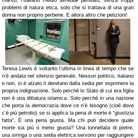
marito, l’italiano medio avrebbe pensato, senza troppi
problemi di natura etica, solo che si trattava di una gran
donna non proprio perbene. E allora altro che petizioni!
Teresa Lewis è soltanto l’ultima in linea di tempo che se
n’è andata nel silenzio generale. Nessun politico, italiano
e non, si è alzato il deretano dalla sedia per esprimere la
propria indignazione. Solo perché lo Stato di cui era figlia
non è una dittatura islamica. Solo perché in una nazione
che porta la democrazia dove ce n’è bisogno (cioè dove
c’è più petrolio) se si applica la pena di morte è “giustizia
fatta”. È una pena giusta. Ma chi può decidere quale
morte sia più o meno giusta? Una tonnellata di pietre,
una siringa o una sedia elettrica servono per raggiungere