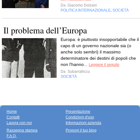
Da
Giacomo Dolzani
POLITICA INTERNAZIONALE
SOCIETÀ
,
Il problema dell’Europa
Europa: è piuttosto insopportabile che il
capo di un governo nazionale sia (o
anche solo sembri) il massimo
determinatore dei destini di popoli che
non l'hanno...
Leggere il seguito
Da
Subarralliccu
SOCIETÀ
Home
Presentazione
Contatti
Condizioni d'uso
Lavora con noi
Informazioni azienda
Rassegna stampa
Proponi il tuo blog
F.A.Q.