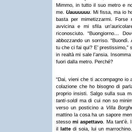
Mimmo, in tutto il suo metro e no
me.
Uauuuuuu
. Mi fissa, ma io h
basta per mimetizzarmi. Forse 
avvicina e mi sfila un’auricol
riconosciuto. “Buongiorno… Dov
abbozzando un sorriso. “Buondì.
tu che ci fai qui? E’ prestissimo,”
in realtà mi sale l’ansia. Insomma
fuori dalla metro. Perché?
“Dai, vieni che ti accompagno io 
colazione che ho bisogno di parla
proprio insisti. Salgo sulla sua
tanti-soldi
ma di cui non so minima
verso un posticino a
Villa Borgh
mattino la cosa ha un sapore meno
stesso
mi aspettavo
. Ma tant’è.
il
latte
di soia, lui un marrochino