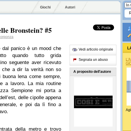
Giochi
Autori
lle Bronstein? #5
orponza
e dal panico è un mood che
L
Vedi articolo originale
tto quando tutto grida
L'
Segnala un abuso
tino seguente aver ricevuto
GI
 che a dir la verità non so
A proposito dell'autore
di buona lena come sempre,
e a lavoro. La mia routine
azza Sempione mi porta a
dell’est, delle cipolle appena
enerale, e poi da lì fino a
Agi
avo.
ntrata della metro e trovo