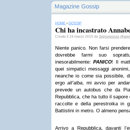
Magazine Gossip
HOME
›
GOSSIP
Chi ha incastrato Annabe
Creato il 19 marzo 2015 da
Signorponza
@sign
Niente panico. Non farsi prender
dovrebbe farmi suo soprattu
inesorabilmente:
PANICO
! Il mat
quei simpatici messaggi anonimi,
neanche io come sia possibile, 
ergo
all’alba
, mi avvio per andar
prevede un autobus che da Pi
Repubblica, che ha tutto il sapore 
raccolte e della perestroika in g
Battistini in metro. O almeno pens
Arrivo a Repubblica, davanti l’e