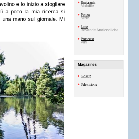
Emicrania
volino e lo inizio a sfogliare
Malattie
 lì a poco la mia ricerca si
Ponza
Mete
 una mano sul giornale. Mi
Latte
Bevande Analcooliche
Prosecco
Vini
Magazines
Gossip
Televisione