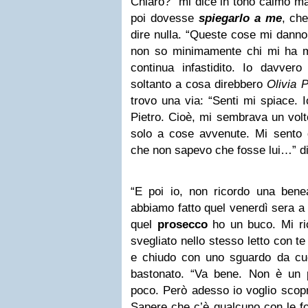
Chiaro?” mi dice in tono calmo ma
poi dovesse
spiegarlo a me
, ch
dire nulla. “Queste cose mi danno 
non so minimamente chi mi ha 
continua infastidito. Io davve
soltanto a cosa direbbero
Olivia 
trovo una via: “Senti mi spiace. 
Pietro. Cioè, mi sembrava un volt
solo a cose avvenute. Mi sento 
che non sapevo che fosse lui…” d
“E poi io, non ricordo una ben
abbiamo fatto quel venerdì sera a
quel
prosecco
ho un buco. Mi ri
svegliato nello stesso letto con te
e chiudo con uno sguardo da cu
bastonato. “Va bene. Non è un 
poco. Però adesso io voglio scopri
Sapere che c’è qualcuno con le fo