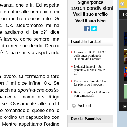
Signorponza
vanta, che è lì. Ed aspetta
19154
condivisioni
o le cuffie alle orecchie e mi
Vedi il suo profilo
I
non mi ha riconosciuto. Si
Vedi il suo blog
are. Ok, sicuramente mi ha
e andiamo di bello?” dice
 A lavoro, come sempre, ma
I suoi ultimi articoli
 sottolineo sorridendo. Dentro
I momenti TOP e FLOP
 è l’alba e mi sta aspettando
della terza puntata de
“L’Isola dei Famosi”
Isola dei famosi – 3a
puntata – Il riassunto in 19
gif
a lavoro. Ci fermiamo a fare
Pazzesco – Puntata 11 –
rti.” mi dice infine. Ok. Se
La playlist e il podcast
 macchina
sportiva-che-costa-
Ben-Hur: più di 100 anni e
non dimostrarli
mente il nome, e si dirige
ese
. Ovviamente alle 7 del
Vedi tutti
 romantico di quello che io
 Io ordino un cappuccino con
Dossier Paperblog
. Mentre aspettiamo l’ordine