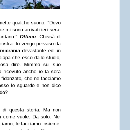
mette qualche suono. “Devo
e mi sono arrivati ieri sera.
ardano.”
Ottimo
. Chissà di
mostra. Io vengo pervaso da
micrania
devastante ed un
alapa che esco dallo studio,
osa dire. Mimmo sul suo
o ricevuto anche io la sera
o fidanzato, che ne facciamo
sso lo sguardo e non dico
ndo?
e di questa storia. Ma non
a come vuole. Da solo. Nel
ciamo, le facciamo insieme.