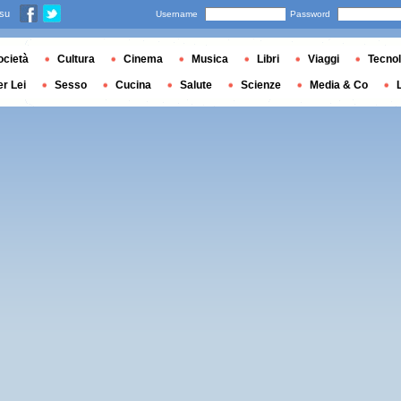
 su
Username
Password
ocietà
Cultura
Cinema
Musica
Libri
Viaggi
Tecnol
er Lei
Sesso
Cucina
Salute
Scienze
Media & Co