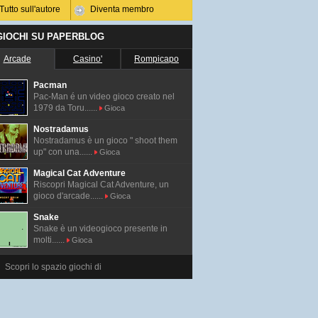
Tutto sull'autore
Diventa membro
 GIOCHI SU PAPERBLOG
Arcade
Casino'
Rompicapo
Pacman
Pac-Man é un video gioco creato nel
1979 da Toru......
Gioca
Nostradamus
Nostradamus è un gioco " shoot them
up" con una......
Gioca
Magical Cat Adventure
Riscopri Magical Cat Adventure, un
gioco d'arcade......
Gioca
Snake
Snake è un videogioco presente in
molti......
Gioca
Scopri lo spazio giochi di