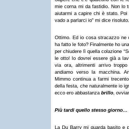
mie corna mi da fastidio. Non lo t
aiutarmi a capire chi è stato. Po
vado a parlarci io” mi dice risoluto
Ottimo. Ed io cosa stracazzo ne 
ha fatto le foto? Finalmente ho un
per chiudere lì quella colazione
le otto! Io dovrei essere già a l
via ora, altrimenti arrivo tropp
andiamo verso la macchina. Anc
Mimmo continua a farmi trecento 
della festa, che naturalmente io i
ecco ero abbastanza
brillo
, ovvia
Più tardi quello stesso giorno…
La Du Barry mi guarda basito e pi