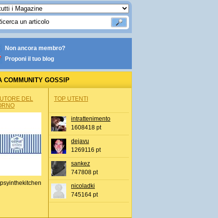
Non ancora membro?
Proponi il tuo blog
A COMMUNITY GOSSIP
AUTORE DEL
TOP UTENTI
ORNO
intrattenimento
1608418 pt
dejavu
1269116 pt
sankez
747808 pt
psyinthekitchen
nicoladki
745164 pt