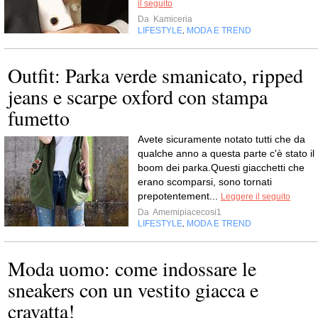
il seguito
Da
Kamiceria
LIFESTYLE
MODA E TREND
,
Outfit: Parka verde smanicato, ripped
jeans e scarpe oxford con stampa
fumetto
Avete sicuramente notato tutti che da
qualche anno a questa parte c'è stato il
boom dei parka.Questi giacchetti che
erano scomparsi, sono tornati
prepotentement...
Leggere il seguito
Da
Amemipiacecosi1
LIFESTYLE
MODA E TREND
,
Moda uomo: come indossare le
sneakers con un vestito giacca e
cravatta!