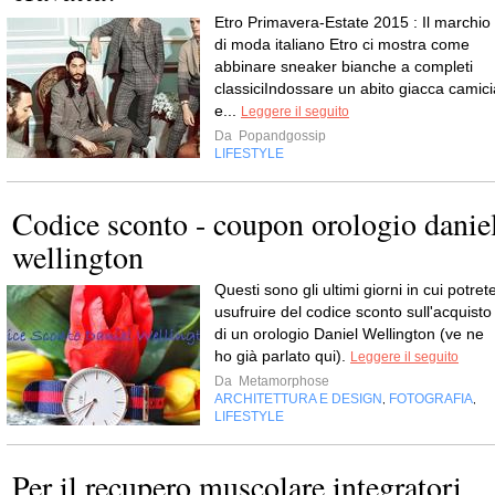
Etro Primavera-Estate 2015 : Il marchio
di moda italiano Etro ci mostra come
abbinare sneaker bianche a completi
classiciIndossare un abito giacca camici
e...
Leggere il seguito
Da
Popandgossip
LIFESTYLE
Codice sconto - coupon orologio danie
wellington
Questi sono gli ultimi giorni in cui potret
usufruire del codice sconto sull'acquisto
di un orologio Daniel Wellington (ve ne
ho già parlato qui).
Leggere il seguito
Da
Metamorphose
ARCHITETTURA E DESIGN
FOTOGRAFIA
,
,
LIFESTYLE
Per il recupero muscolare integratori