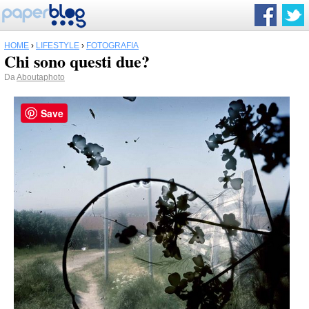
HOME
›
LIFESTYLE
›
FOTOGRAFIA
Chi sono questi due?
Da
Aboutaphoto
Save