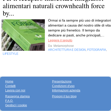
alimentari naturali crownhealth force
by...
Ormai si fa sempre più uso di integratori
alimentari a causa del nostro stile di vita
sempre più frenetico. Il tempo da
dedicare ai pasti, anche principali,...
Leggere il seguito
Da
Metamorphose
ARCHITETTURA E DESIGN
FOTOGRAFIA
,
,
LIFESTYLE
Home
Presentazione
Contatti
Condizioni d'uso
Lavora con noi
Informazioni azienda
Rassegna stampa
Proponi il tuo blog
F.A.Q.
Gestisci i cookie