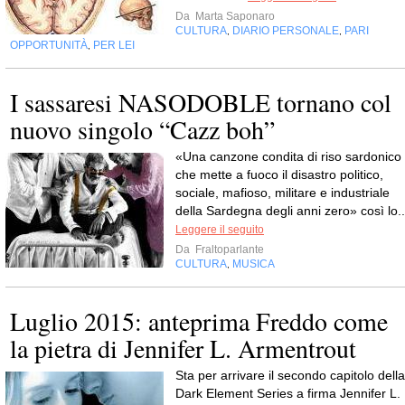
Da
Marta Saponaro
CULTURA
DIARIO PERSONALE
PARI
,
,
OPPORTUNITÀ
PER LEI
,
I sassaresi NASODOBLE tornano col
nuovo singolo “Cazz boh”
«Una canzone condita di riso sardonico
che mette a fuoco il disastro politico,
sociale, mafioso, militare e industriale
della Sardegna degli anni zero» così lo..
Leggere il seguito
Da
Fraltoparlante
CULTURA
MUSICA
,
Luglio 2015: anteprima Freddo come
la pietra di Jennifer L. Armentrout
Sta per arrivare il secondo capitolo della
Dark Element Series a firma Jennifer L.