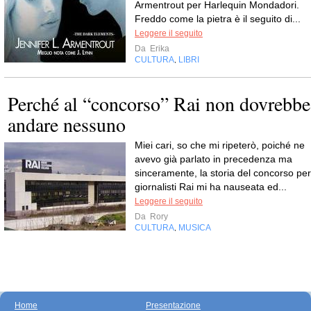
Armentrout per Harlequin Mondadori.
Freddo come la pietra è il seguito di...
Leggere il seguito
Da
Erika
CULTURA
LIBRI
,
Perché al “concorso” Rai non dovrebbe
andare nessuno
Miei cari, so che mi ripeterò, poiché ne
avevo già parlato in precedenza ma
sinceramente, la storia del concorso per
giornalisti Rai mi ha nauseata ed...
Leggere il seguito
Da
Rory
CULTURA
MUSICA
,
Home
Presentazione