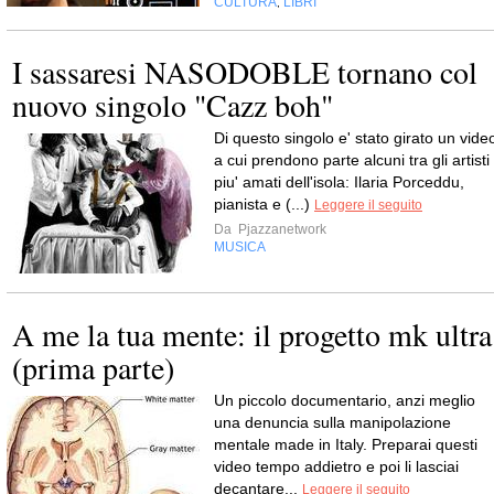
CULTURA
LIBRI
,
I sassaresi NASODOBLE tornano col
nuovo singolo "Cazz boh"
Di questo singolo e' stato girato un vide
a cui prendono parte alcuni tra gli artisti
piu' amati dell'isola: Ilaria Porceddu,
pianista e (...)
Leggere il seguito
Da
Pjazzanetwork
MUSICA
A me la tua mente: il progetto mk ultra
(prima parte)
Un piccolo documentario, anzi meglio
una denuncia sulla manipolazione
mentale made in Italy. Preparai questi
video tempo addietro e poi li lasciai
decantare...
Leggere il seguito