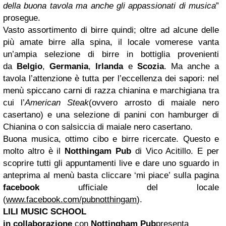
della buona tavola ma anche gli appassionati di musica
”
prosegue.
Vasto assortimento di birre quindi; oltre ad alcune delle
più amate birre alla spina, il locale vomerese vanta
un’ampia selezione di birre in bottiglia provenienti
da
Belgio
,
Germania
,
Irlanda
e
Scozia
. Ma anche a
tavola l’attenzione è tutta per l’eccellenza dei sapori: nel
menù spiccano carni di razza chianina e marchigiana tra
cui l’
American Steak
(ovvero arrosto di maiale nero
casertano) e una selezione di panini con hamburger di
Chianina o con salsiccia di maiale nero casertano.
Buona musica, ottimo cibo e birre ricercate. Questo e
molto altro è il
Notthingam Pub
di Vico Acitillo. E per
scoprire tutti gli appuntamenti live e dare uno sguardo in
anteprima al menù basta cliccare ‘mi piace’ sulla pagina
facebook
ufficiale del locale
(
www.facebook.com/pubnotthingam
).
LILI MUSIC SCHOOL
in collaborazione
con
Nottingham Pub
presenta