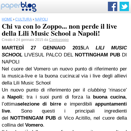
HOME
›
CULTURA
›
NAPOLI
Chi va con lo Zoppo... non perde il live
della Lili Music School a Napoli!
Creato il 24 gennaio 2015 da
Conlozoppo
MARTEDÌ 27 GENNAIO 2015
LA
LILI MUSIC
SCHOOL
LIVE
SUL PALCO DEL
NOTTINGHAM PUB
DI
NAPOLI
Nel cuore del Vomero un nuovo punto di riferimento per
la musica-live e la buona cucina:
al via i live degli allievi
della Lili Music School
Un nuovo punto di riferimento per il
clubbing
‘rinasce’
a
Napoli
; tra i suoi punti di forza la
buona cucina
,
l’ottima
selezione di birre
e imperdibili
appuntamenti
live
. Sono questi i principali ingredienti
del
NOTTHINGAM PUB
di Vico Acitillo, nel cuore della
collina del
Vomero
.