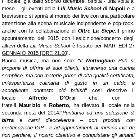
Il locale, già dallo scorso dicembre, ospita - una volta al
mese – gli eventi della
Lili Music School
di
Napoli
e a
brevissimo si aprirà al mondo dei live con una particolare
attenzione alla scena musicale indipendente e pop-rock,
anche con la collaborazione di
Oltre La Siepe
.
Il primo
appuntamento del 2015 con l’esibizione/concerto degli
allievi della
Lili Music School
è fissato per
MARTEDÌ 27
GENNAIO 2015 [ORE 21.00]
.
Buona musica, ma non solo: “
il
Nottingham
Pub si
propone di offrire ai suoi clienti, attraverso una cucina
semplice, ma con materie prime di alta qualità certificata,
un'esperienza culinaria di gusto in un caldo e
accogliente contesto old british
" cosi descrive il
locale
Alfredo D’Orsi
che, con i
fratelli
Maurizio
e
Roberto
, ha rilevato il locale nella
seconda metà del 2014.
“
Puntiamo ad una selezione di
birra
e carni d’eccellenza – con prodotti con
certificazione IGP - e ad appuntamenti di musica live da
non perdere; il nostro obiettivo è conquistare gli amanti