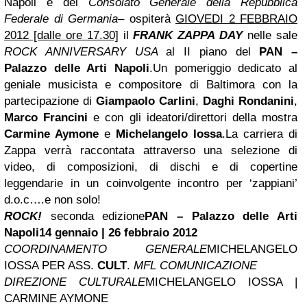
Napoli e del
Consolato Generale della Repubblica
Federale di Germania
–
ospiterà
GIOVEDI 2 FEBBRAIO
2012 [dalle ore 17.30]
il
FRANK ZAPPA DAY
nelle sale
ROCK ANNIVERSARY USA
al II piano del
PAN –
Palazzo delle Arti Napoli
.
Un pomeriggio dedicato al
geniale musicista e compositore di Baltimora con la
partecipazione di
Giampaolo Carlini
,
Daghi Rondanini
,
Marco Francini
e con gli ideatori/direttori della mostra
Carmine Aymone
e
Michelangelo Iossa
.
La carriera di
Zappa verrà raccontata attraverso una selezione di
video, di composizioni, di dischi e di copertine
leggendarie in un coinvolgente incontro per ‘zappiani’
d.o.c….e non solo!
ROCK!
seconda edizione
PAN – Palazzo delle Arti
Napoli
14 gennaio | 26 febbraio 2012
COORDINAMENTO GENERALE
MICHELANGELO
IOSSA PER ASS.
CULT
.
MFL COMUNICAZIONE
DIREZIONE CULTURALE
MICHELANGELO IOSSA |
CARMINE AYMONE