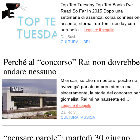
Top Ten Tuesday Top Ten Books I've
Read So Far In 2015 Dopo una
settimana di assenza, colpa connession
assente, ritorna Top Ten Tuesday con
una bella...
Leggere il seguito
Da
Susi
CULTURA
LIBRI
,
Perché al “concorso” Rai non dovrebbe
andare nessuno
Miei cari, so che mi ripeterò, poiché ne
avevo già parlato in precedenza ma
sinceramente, la storia del concorso per
giornalisti Rai mi ha nauseata ed...
Leggere il seguito
Da
Rory
CULTURA
MUSICA
,
“pensare parole”: martedì 30 giugno