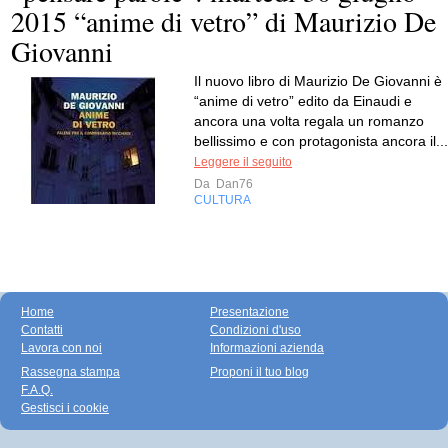
2015 “anime di vetro” di Maurizio De
Giovanni
Il nuovo libro di Maurizio De Giovanni è
“anime di vetro” edito da Einaudi e
ancora una volta regala un romanzo
bellissimo e con protagonista ancora il...
Leggere il seguito
Da
Dan76
CULTURA
Home
Presentazione
Contatti
Condizioni d'uso
Lavora con noi
Informazioni azienda
Rassegna stampa
Proponi il tuo blog
F.A.Q.
Gestisci i cookie