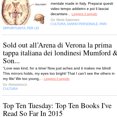
mentale made in Italy. Preparai questi
video tempo addietro e poi li lasciai
decantare...
Leggere il seguito
Da
Marta Saponaro
CULTURA
DIARIO PERSONALE
PARI
,
,
OPPORTUNITÀ
PER LEI
,
Sold out all’Arena di Verona la prima
tappa italiana dei londinesi Mumford 
Son...
“Love was kind, for a time/ Now just aches and it makes me blind/
This mirrors holds, my eyes too bright/ That I can’t see the others in
my life/ We too young,...
Leggere il seguito
Da
Alessiamocci
CULTURA
Top Ten Tuesday: Top Ten Books I've
Read So Far In 2015