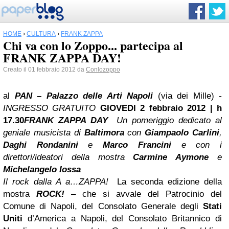
HOME
›
CULTURA
›
FRANK ZAPPA
Chi va con lo Zoppo... partecipa al
FRANK ZAPPA DAY!
Creato il 01 febbraio 2012 da
Conlozoppo
al
PAN – Palazzo delle Arti
Napoli
(via dei Mille)
-
INGRESSO GRATUITO
GIOVEDI 2 febbraio 2012 | h
17.30
FRANK ZAPPA
DAY
Un pomeriggio dedicato al
geniale musicista di
Baltimora
con
Giampaolo Carlini
,
Daghi Rondanini
e
Marco Francini
e con i
direttori/ideatori della mostra
Carmine Aymone
e
Michelangelo
Iossa
Il rock dalla A a…ZAPPA!
La seconda edizione della
mostra
ROCK!
– che si avvale del Patrocinio del
Comune di Napoli, del Consolato Generale degli
Stati
Uniti
d’America a Napoli, del Consolato Britannico di