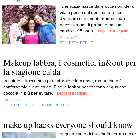
"L'amicizia nasce dalle occasioni della
vita, spesso dal destino, ma per
diventare sentimento irrinunciabile
necessita poi di grandi emozioni
condivise"E sono...
Leggere il seguito
Da
Miki82
BELLEZZA
PER LEI
,
Makeup labbra, i cosmetici in&out per
la stagione calda
In estate il trucco si fa più naturale e luminoso, ma anche più
confortevole e anti caldo. E se le labbra necessitano di qualche
coccola in più per evitare...
Leggere il seguito
Da
Trescic
LIFESTYLE
MODA E TREND
PER LEI
,
,
make up hacks everyone should know
oggi parliamo di trucchetti per un make