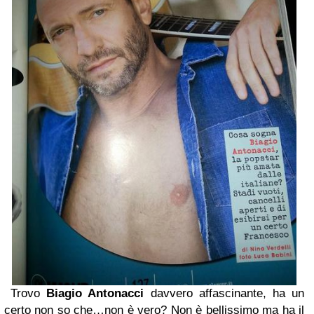
Trovo
Biagio Antonacci
davvero affascinante, ha un
certo non so che…non è vero? Non è bellissimo ma ha il