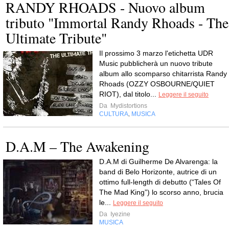
RANDY RHOADS - Nuovo album
tributo "Immortal Randy Rhoads - The
Ultimate Tribute"
Il prossimo 3 marzo l'etichetta UDR
Music pubblicherà un nuovo tribute
album allo scomparso chitarrista Randy
Rhoads (OZZY OSBOURNE/QUIET
RIOT), dal titolo...
Leggere il seguito
Da
Mydistortions
CULTURA
MUSICA
,
D.A.M – The Awakening
D.A.M di Guilherme De Alvarenga: la
band di Belo Horizonte, autrice di un
ottimo full-length di debutto (“Tales Of
The Mad King”) lo scorso anno, brucia
le...
Leggere il seguito
Da
Iyezine
MUSICA