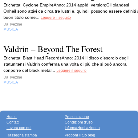
Etichetta: Cyclone EmpireAnno: 2014 appId; version;Gli olandesi
Onheil sono attivi da circa tre lustri e, quindi, possono essere definiti 
buon titolo come...
Leggere il seguito
Da
Iyezine
MUSICA
Valdrin – Beyond The Forest
Etichetta: Blast Head RecordsAnno: 2014 Il disco d’esordio degli
statunitensi Valdrin conferma una volta di più che si può ancora
conporre del black metal...
Leggere il seguito
Da
Iyezine
MUSICA
Home
Presentazione
Contatti
Condizioni d'uso
Lavora con noi
Informazioni azienda
Rassegna stampa
Proponi il tuo blog