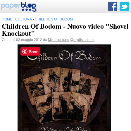
HOME
›
CULTURA
›
CHILDREN OF BODOM
Children Of Bodom - Nuovo video "Shovel
Knockout"
Creato il 03 maggio 2012 da
Mydistortions
@mydistortions
Save