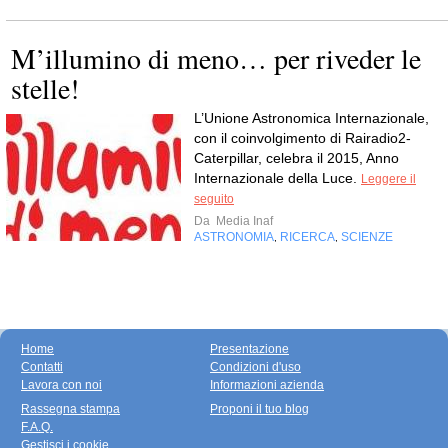
M’illumino di meno… per riveder le
stelle!
L’Unione Astronomica Internazionale,
con il coinvolgimento di Rairadio2-
Caterpillar, celebra il 2015, Anno
Internazionale della Luce.
Leggere il
seguito
Da
Media Inaf
ASTRONOMIA
RICERCA
SCIENZE
,
,
Home
Presentazione
Contatti
Condizioni d'uso
Lavora con noi
Informazioni azienda
Rassegna stampa
Proponi il tuo blog
F.A.Q.
Gestisci i cookie