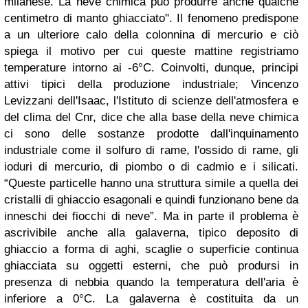
milanese. La neve chimica può produrre anche qualche
centimetro di manto ghiacciato". Il fenomeno predispone
a un ulteriore calo della colonnina di mercurio e ciò
spiega il motivo per cui queste mattine registriamo
temperature intorno ai -6°C. Coinvolti, dunque, principi
attivi tipici della produzione industriale; Vincenzo
Levizzani dell'Isaac, l'Istituto di scienze dell'atmosfera e
del clima del Cnr, dice che alla base della neve chimica
ci sono delle sostanze prodotte dall'inquinamento
industriale come il solfuro di rame, l'ossido di rame, gli
ioduri di mercurio, di piombo o di cadmio e i silicati.
“Queste particelle hanno una struttura simile a quella dei
cristalli di ghiaccio esagonali e quindi funzionano bene da
inneschi dei fiocchi di neve”. Ma in parte il problema è
ascrivibile anche alla galaverna, tipico deposito di
ghiaccio a forma di aghi, scaglie o superficie continua
ghiacciata su oggetti esterni, che può prodursi in
presenza di nebbia quando la temperatura dell'aria è
inferiore a 0°C. La galaverna è costituita da un