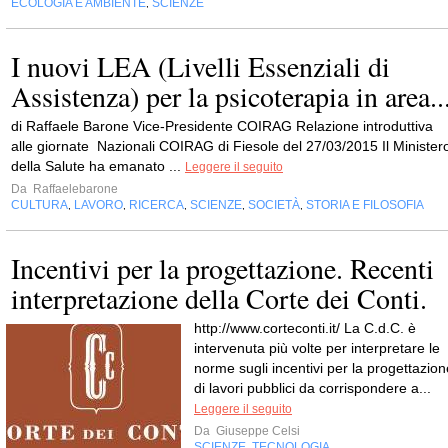
ECOLOGIA E AMBIENTE
SCIENZE
,
I nuovi LEA (Livelli Essenziali di
Assistenza) per la psicoterapia in area..
di Raffaele Barone Vice-Presidente COIRAG Relazione introduttiva
alle giornate Nazionali COIRAG di Fiesole del 27/03/2015 Il Minister
della Salute ha emanato ...
Leggere il seguito
Da
Raffaelebarone
CULTURA
LAVORO
RICERCA
SCIENZE
SOCIETÀ
STORIA E FILOSOFIA
,
,
,
,
,
Incentivi per la progettazione. Recenti
interpretazione della Corte dei Conti.
http://www.corteconti.it/ La C.d.C. è
intervenuta più volte per interpretare le
norme sugli incentivi per la progettazion
di lavori pubblici da corrispondere a...
Leggere il seguito
Da
Giuseppe Celsi
SCIENZE
TECNOLOGIA
,