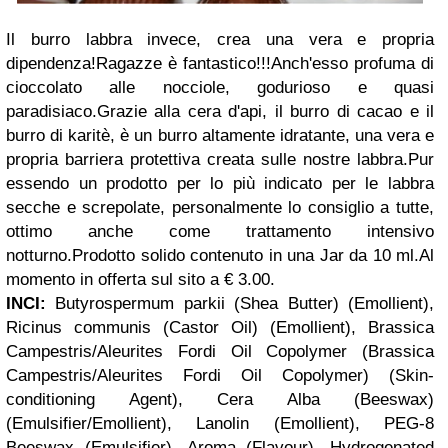
Il burro labbra invece, crea una vera e propria
dipendenza!Ragazze è fantastico!!!Anch'esso profuma di
cioccolato alle nocciole, godurioso e quasi
paradisiaco.Grazie alla cera d'api, il burro di cacao e il
burro di karitè, è un burro altamente idratante, una vera e
propria barriera protettiva creata sulle nostre labbra.Pur
essendo un prodotto per lo più indicato per le labbra
secche e screpolate, personalmente lo consiglio a tutte,
ottimo anche come trattamento intensivo
notturno.Prodotto solido contenuto in una Jar da 10 ml.Al
momento in offerta sul sito a € 3.00.
INCI:
Butyrospermum parkii (Shea Butter) (Emollient),
Ricinus communis (Castor Oil) (Emollient), Brassica
Campestris/Aleurites Fordi Oil Copolymer (Brassica
Campestris/Aleurites Fordi Oil Copolymer) (Skin-
conditioning Agent), Cera Alba (Beeswax)
(Emulsifier/Emollient), Lanolin (Emollient), PEG-8
Beeswax (Emulsifier), Aroma (Flavour), Hydrogenated