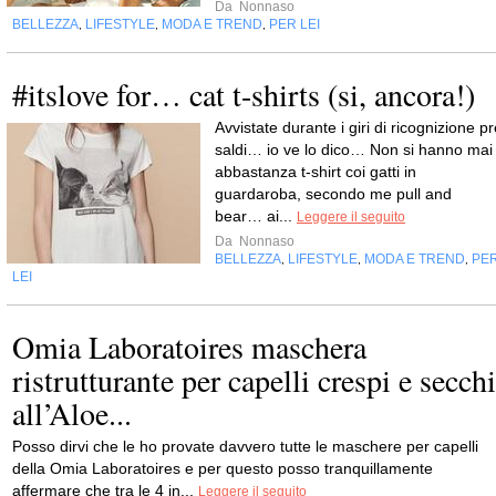
Da
Nonnaso
BELLEZZA
LIFESTYLE
MODA E TREND
PER LEI
,
,
,
#itslove for… cat t-shirts (si, ancora!)
Avvistate durante i giri di ricognizione p
saldi… io ve lo dico… Non si hanno mai
abbastanza t-shirt coi gatti in
guardaroba, secondo me pull and
bear… ai...
Leggere il seguito
Da
Nonnaso
BELLEZZA
LIFESTYLE
MODA E TREND
PE
,
,
,
LEI
Omia Laboratoires maschera
ristrutturante per capelli crespi e secchi
all’Aloe...
Posso dirvi che le ho provate davvero tutte le maschere per capelli
della Omia Laboratoires e per questo posso tranquillamente
affermare che tra le 4 in...
Leggere il seguito