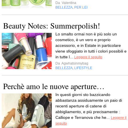
Da
Valentina
BELLEZZA
PER LEI
,
Beauty Notes: Summerpolish!
Lo smalto ormai non è più solo un
cosmetico, è un vero e proprio
accessorio, e in Estate in particolare
viene sfoggiato in tutti i colori possibili e
in tutte l...
Leggere il seguito
Da
Agwhatsinmybag
BELLEZZA
LIFESTYLE
,
Perchè amo le nuove aperture…
In questi giorni sto bazzicando
abbastanza assiduamente un paio di
recenti aperture di catene di
abbigliamento, e più precisamente :
Calliope e Terranova che he...
Leggere il
seguito