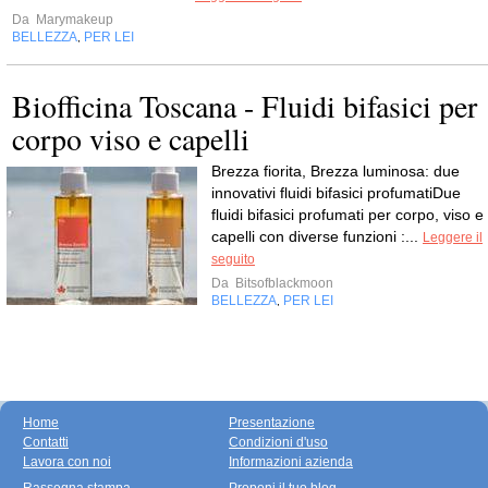
Da
Marymakeup
BELLEZZA
PER LEI
,
Biofficina Toscana - Fluidi bifasici per
corpo viso e capelli
Brezza fiorita, Brezza luminosa: due
innovativi fluidi bifasici profumatiDue
fluidi bifasici profumati per corpo, viso e
capelli con diverse funzioni :...
Leggere il
seguito
Da
Bitsofblackmoon
BELLEZZA
PER LEI
,
Home
Presentazione
Contatti
Condizioni d'uso
Lavora con noi
Informazioni azienda