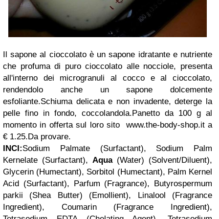
Il sapone al cioccolato è un sapone idratante e nutriente
che profuma di puro cioccolato alle nocciole, presenta
all'interno dei microgranuli al cocco e al cioccolato,
rendendolo anche un sapone dolcemente
esfoliante.Schiuma delicata e non invadente, deterge la
pelle fino in fondo, coccolandola.Panetto da 100 g al
momento in offerta sul loro sito www.the-body-shop.it a
€ 1.25.Da provare.
INCI:
Sodium Palmate (Surfactant), Sodium Palm
Kernelate (Surfactant),
Aqua
(Water) (Solvent/Diluent),
Glycerin (Humectant), Sorbitol (Humectant), Palm Kernel
Acid (Surfactant), Parfum (Fragrance), Butyrospermum
parkii (Shea Butter) (Emollient), Linalool (Fragrance
Ingredient), Coumarin (Fragrance Ingredient),
Tetrasodium EDTA (Chelating Agent), Tetrasodium