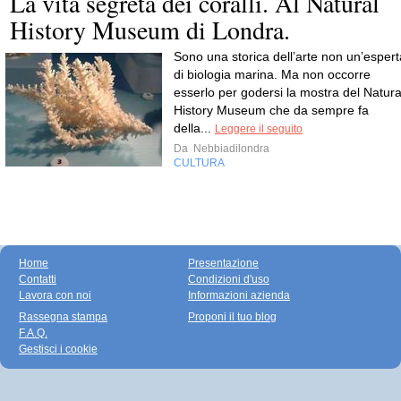
La vita segreta dei coralli. Al Natural
History Museum di Londra.
Sono una storica dell’arte non un’espert
di biologia marina. Ma non occorre
esserlo per godersi la mostra del Natura
History Museum che da sempre fa
della...
Leggere il seguito
Da
Nebbiadilondra
CULTURA
Home
Presentazione
Contatti
Condizioni d'uso
Lavora con noi
Informazioni azienda
Rassegna stampa
Proponi il tuo blog
F.A.Q.
Gestisci i cookie