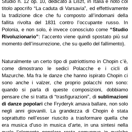
Studio n. 12 op. 10, dedicato a Liszt, in Italia è noto col
titolo apocrifo “La caduta di Varsavia”, ed effettivamente
la tradizione dice che fu composto all’indomani della
fallita rivolta del 1831 contro l’occupante russo. In
Polonia, e non solo, è invece conosciuto come
“Studio
Rivoluzionario”
: l’accento viene quindi spostato più sul
momento dell’insurrezione, che su quello del fallimento).
Naturalmente un certo tipo di patriottismo in Chopin c’è,
come dimostrano le sedici Polacche e i cicli di
Mazurche. Ma fra le danze che hanno ispirato Chopin ci
sono anche i valzer, che proprio polacchi non sono:
quando si parla di queste composizioni, dobbiamo
pensare che si tratta di “trasfigurazioni”, di
sublimazioni
di danze popolari
che Fryderyk amava ballare, non solo
negli anni giovanili. La grandezza di Chopin è stata
soprattutto nell’esser riuscito a trasformare quella che
era musica d’uso in musica d’arte, in una sintesi nella