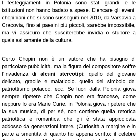
I festeggiamenti in Polonia sono stati grandi, e le
istituzioni non hanno badato a spese. Elencare gli eventi
chopiniani che si sono susseguiti nel 2010, da Varsavia a
Cracovia, fino ai paesini più piccoli, sarebbe impossibile,
ma vi assicuro che susciterebbe invidia o stupore a
qualsiasi amante della cultura.
Certo Chopin non è un autore che ha bisogno di
particolare pubblicità, ma la figura del compositore soffre
l’invadenza di
alcuni stereotipi
: quello del giovane
delicato, gracile e malaticcio, quello del simbolo del
patriottismo polacco, ecc. Se fuori dalla Polonia giova
sempre ripetere che Chopin non era francese, come
neppure lo era Marie Curie, in Polonia giova ripetere che
la sua musica, di per sé, non contiene quella retorica
patriottica e romantica che gli è stata appiccicata
addosso da generazioni intere. (Curiosità a margine e in
parte a smentita di quanto ho appena scritto: il celebre