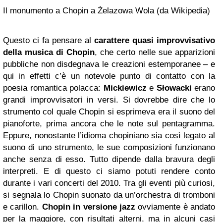
Il monumento a Chopin a Żelazowa Wola (da Wikipedia)
Questo ci fa pensare al
carattere quasi improvvisativo
della musica di Chopin
, che certo nelle sue apparizioni
pubbliche non disdegnava le creazioni estemporanee – e
qui in effetti c’è un notevole punto di contatto con la
poesia romantica polacca:
Mickiewicz
e
Słowacki
erano
grandi improvvisatori in versi. Si dovrebbe dire che lo
strumento col quale Chopin si esprimeva era il suono del
pianoforte, prima ancora che le note sul pentagramma.
Eppure, nonostante l’idioma chopiniano sia così legato al
suono di uno strumento, le sue composizioni funzionano
anche senza di esso. Tutto dipende dalla bravura degli
interpreti. E di questo ci siamo potuti rendere conto
durante i vari concerti del 2010. Tra gli eventi più curiosi,
si segnala lo Chopin suonato da un’orchestra di tromboni
e carillon.
Chopin in versione jazz
ovviamente è andato
per la maggiore, con risultati alterni, ma in alcuni casi