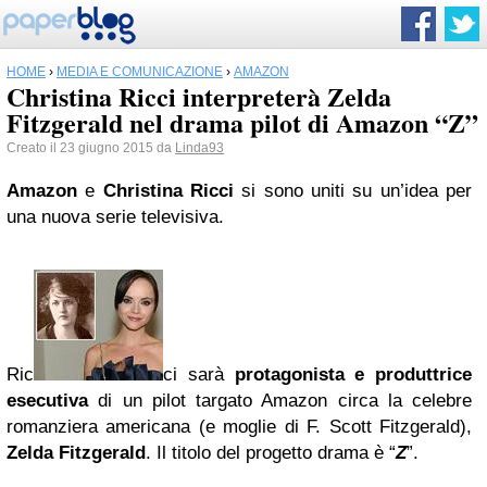
HOME
›
MEDIA E COMUNICAZIONE
›
AMAZON
Christina Ricci interpreterà Zelda
Fitzgerald nel drama pilot di Amazon “Z”
Creato il 23 giugno 2015 da
Linda93
Amazon
e
Christina Ricci
si sono uniti su un’idea per
una nuova serie televisiva.
Ric
ci sarà
protagonista e produttrice
esecutiva
di un pilot targato Amazon circa la celebre
romanziera americana (e moglie di F. Scott Fitzgerald),
Zelda Fitzgerald
. Il titolo del progetto drama è “
Z
”.