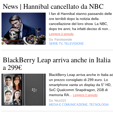
News | Hannibal cancellato da NBC
I fan di Hannibal stanno passando delle
ore terribili dopo la notizia della
cancellazione del loro show. La NBC,
dopo tre anni, ha infatti deciso di non...
Leggere il seguito
Da
Parolepelate
SERIE TV
TELEVISIONE
,
BlackBerry Leap arriva anche in Italia
a 299€
BlackBerry Leap arriva anche in Italia a
un prezzo consigliato di 299 euro. Lo
smartphone vanta un display da 5" HD,
SoC Qualcomm Snapdragon, 2GB di
memoria RA...
Leggere il seguito
Da
Nico315
MEDIA E COMUNICAZIONE
TECNOLOGIA
,