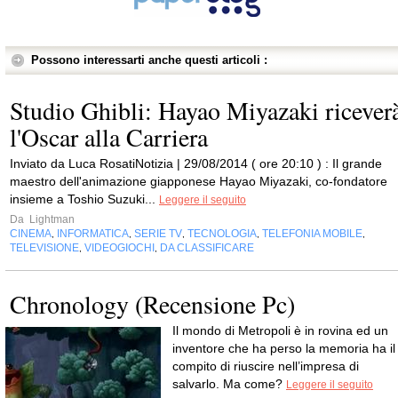
Possono interessarti anche questi articoli :
Studio Ghibli: Hayao Miyazaki ricever
l'Oscar alla Carriera
Inviato da Luca RosatiNotizia | 29/08/2014 ( ore 20:10 ) : Il grande
maestro dell'animazione giapponese Hayao Miyazaki, co-fondatore
insieme a Toshio Suzuki...
Leggere il seguito
Da
Lightman
CINEMA
INFORMATICA
SERIE TV
TECNOLOGIA
TELEFONIA MOBILE
,
,
,
,
,
TELEVISIONE
VIDEOGIOCHI
DA CLASSIFICARE
,
,
Chronology (Recensione Pc)
Il mondo di Metropoli è in rovina ed un
inventore che ha perso la memoria ha il
compito di riuscire nell’impresa di
salvarlo. Ma come?
Leggere il seguito