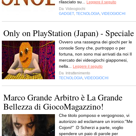
rilasciato su...
Leggere il seguito
Da
Videogiochi
GADGET
TECNOLOGIA
VIDEOGIOCHI
,
,
Only on PlayStation (Japan) - Speciale
Ovvero una rassegna dei giochi per le
console Sony che, purtroppo o per
fortuna, non sono mai arrivati da noi Il
mercato dei videogiochi giapponesi,
nella...
Leggere il seguito
Da
Intrattenimento
TECNOLOGIA
VIDEOGIOCHI
,
Marco Grande Arbitro è La Grande
Bellezza di GiocoMagazzino!
Che titolo pomposo e vergognoso, vi
autorizzo ad esclamare un ironico:"Me
Cojoni!" :D Scherzi a parte, voglio
spendere un paio di parole per