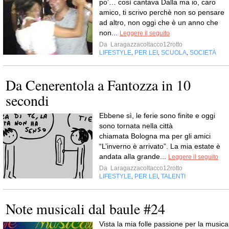
po’… così cantava Dalla ma io, caro
amico, ti scrivo perchè non so pensare
ad altro, non oggi che è un anno che
non...
Leggere il seguito
Da
Laragazzacoltacco12rotto
LIFESTYLE
PER LEI
SCUOLA
SOCIETÀ
,
,
,
Da Cenerentola a Fantozza in 10
secondi
Ebbene sì, le ferie sono finite e oggi
sono tornata nella città
chiamata Bologna ma per gli amici
“L’inverno è arrivato”. La mia estate è
andata alla grande...
Leggere il seguito
Da
Laragazzacoltacco12rotto
LIFESTYLE
PER LEI
TALENTI
,
,
Note musicali dal baule #24
Vista la mia folle passione per la musica