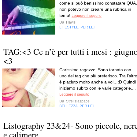
come si può benissimo constatare QUA,
non potevo non creare una rubrica in
tema!
Leggere il seguito
Da
Hayls
LIFESTYLE
PER LEI
,
TAG:<3 Ce n’è per tutti i mesi : giugn
<3
Carissime ragazze! Sono tornata con
uno dei tag che più preferisco. Tra l’altr
è piaciuto molto anche a voi…:D Quindi
iniziamo subito con le varie categorie....
Leggere il seguito
Da
Streliziaspace
BELLEZZA
PER LEI
,
Listography 23&24- Sono piccole, ner
e calimere