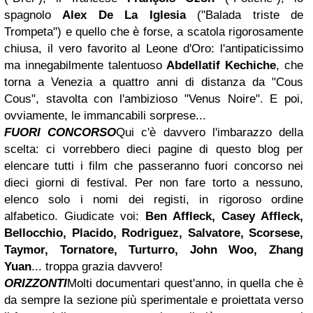
spagnolo
Alex De La Iglesia
("Balada triste de
Trompeta") e quello che è forse, a scatola rigorosamente
chiusa, il vero favorito al Leone d'Oro: l'antipaticissimo
ma innegabilmente talentuoso
Abdellatif Kechiche
, che
torna a Venezia a quattro anni di distanza da "Cous
Cous", stavolta con l'ambizioso "Venus Noire". E poi,
ovviamente, le immancabili sorprese...
FUORI CONCORSO
Qui c'è davvero l'imbarazzo della
scelta: ci vorrebbero dieci pagine di questo blog per
elencare tutti i film che passeranno fuori concorso nei
dieci giorni di festival. Per non fare torto a nessuno,
elenco solo i nomi dei registi, in rigoroso ordine
alfabetico. Giudicate voi:
Ben Affleck, Casey Affleck,
Bellocchio, Placido, Rodriguez, Salvatore, Scorsese,
Taymor, Tornatore, Turturro, John Woo, Zhang
Yuan
... troppa grazia davvero!
ORIZZONTI
Molti documentari quest'anno, in quella che è
da sempre la sezione più sperimentale e proiettata verso