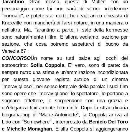
Tarantino
. Gran mossa, questa di Muller: con un
personaggio come lui non sarà di sicuro un'edizione
"normale", e potete star certi che il vulcanico cineasta di
Knoxville non mancherà di farsi notare, in una maniera o
nell'altra. Ma, Tarantino a parte, il sale della kermesse
sono naturalmente i film. E allora vediamo, sezione per
sezione, che cosa potremo aspettarci di buono da
Venezia 67 :
CONCORSO
Un nome su tutti balza agli occhi del
sottoscritto:
Sofia Coppola
. E' vero, sono di parte: da
sempre nutro una stima e un'ammirazione incondizionata
per questa giovane regista autrice di un cinema
"meraviglioso", nel senso letterale della parola: i suoi film
sono opere che "meravigliano" lo spettatore, lo portano a
sognare, riflettere, lo sorprendono con una grazia e
un'eleganza tipicamente femminili. Dopo la straordinaria
biografia-pop di "Marie-Antoinette", la Coppola arriva al
Lido con "Somewhere" , interpretato da
Benicio Del Toro
e Michelle Monaghan
. E alla Coppola si aggiungeranno