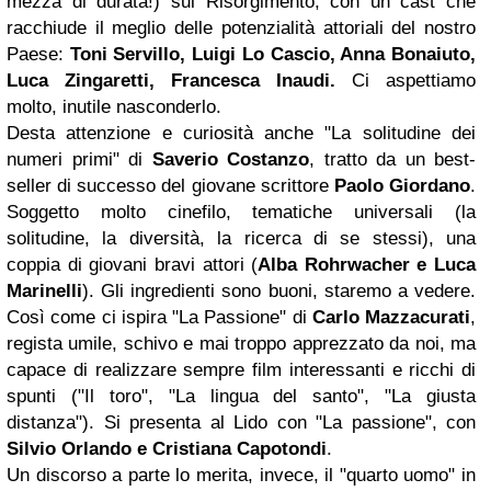
mezza di durata!) sul Risorgimento, con un cast che
racchiude il meglio delle potenzialità attoriali del nostro
Paese:
Toni Servillo, Luigi Lo Cascio, Anna Bonaiuto,
Luca Zingaretti,
Francesca Inaudi
.
Ci aspettiamo
molto, inutile nasconderlo.
Desta attenzione e curiosità anche "La solitudine dei
numeri primi" di
Saverio Costanzo
, tratto da un best-
seller di successo del giovane scrittore
Paolo Giordano
.
Soggetto molto cinefilo, tematiche universali (la
solitudine, la diversità, la ricerca di se stessi), una
coppia di giovani bravi attori (
Alba Rohrwacher
e Luca
Marinelli
). Gli ingredienti sono buoni, staremo a vedere.
Così come ci ispira "La Passione" di
Carlo Mazzacurati
,
regista umile, schivo e mai troppo apprezzato da noi, ma
capace di realizzare sempre film interessanti e ricchi di
spunti ("Il toro", "La lingua del santo", "La giusta
distanza"). Si presenta al Lido con "La passione", con
Silvio Orlando
e Cristiana Capotondi
.
Un discorso a parte lo merita, invece, il "quarto uomo" in