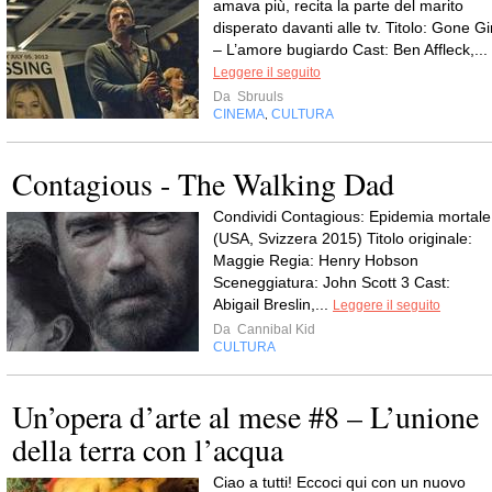
amava più, recita la parte del marito
disperato davanti alle tv. Titolo: Gone Gi
– L’amore bugiardo Cast: Ben Affleck,...
Leggere il seguito
Da
Sbruuls
CINEMA
CULTURA
,
Contagious - The Walking Dad
Condividi Contagious: Epidemia mortale
(USA, Svizzera 2015) Titolo originale:
Maggie Regia: Henry Hobson
Sceneggiatura: John Scott 3 Cast:
Abigail Breslin,...
Leggere il seguito
Da
Cannibal Kid
CULTURA
Un’opera d’arte al mese #8 – L’unione
della terra con l’acqua
Ciao a tutti! Eccoci qui con un nuovo