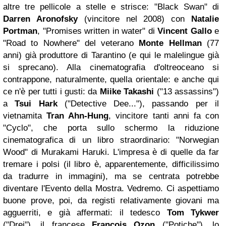
altre tre pellicole a stelle e strisce: "Black Swan" di
Darren Aronofsky
(vincitore nel 2008) con
Natalie
Portman
, "Promises written in water" di
Vincent Gallo
e
"Road to Nowhere" del veterano
Monte Hellman
(77
anni) già produttore di Tarantino (e qui le malelingue già
si sprecano). Alla cinematografia d'oltreoceano si
contrappone, naturalmente, quella orientale: e anche qui
ce n'è per tutti i gusti: da
Miike Takashi
("13 assassins")
a
Tsui Hark
("Detective Dee..."), passando per il
vietnamita
Tran Ahn-Hung
, vincitore tanti anni fa con
"Cyclo", che porta sullo schermo la riduzione
cinematografica di un libro straordinario: "Norwegian
Wood" di Murakami Haruki. L'impresa è di quelle da far
tremare i polsi (il libro è, apparentemente, difficilissimo
da tradurre in immagini), ma se centrata potrebbe
diventare l'Evento della Mostra. Vedremo. Ci aspettiamo
buone prove, poi, da registi relativamente giovani ma
agguerriti, e già affermati: il tedesco
Tom Tykwer
("Drei"), il francese
François Ozon
("Potiche"), lo