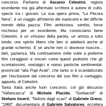
concorso. Parliamo di
Ascanio Celestini
, regista
esordiente ma già affermato scrittore e autore di culto,
specie tra i giovani. La sua opera prima, "La Pecora
Nera", è un viaggio all'interno dei manicomi e del difficile
mondo della pazzia. Film ambizioso, sentito, forse
rischioso per un esordiente. Ma conosciamo bene
Celestini, è un virtuoso della parola, un artista a tutto
tondo, uno spirito libero che ben si adatterà anche al
grande schermo. E se anche non ci dovesse riuscire...
beh, pazienza. Ma continueremo mille volte a preferire
film coraggiosi e sinceri come questi piuttosto che gli
scontatissimi, nostalgici e noiosi pastiche sentimental-
provinciali "alla Pupi Avati", che tanto si è scandalizzato
per l'esclusione dal concorso del suo film a vantaggio,
appunto, di Celestini.
Tanta Italia anche fuori concorso, col già discusso
"Vallanzasca" di
Michele Placido
, "Gorbaciof" di
Stefano Incerti
, "Notizie dagli scavi" di
Gabriele Greco
,
"1960", documentario di
Gabriele Salvatores
, eccetera