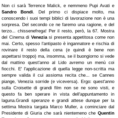
Non ci sarà Terrence Malick, e nemmeno Pupi Avati e
Sandro Bondi
. Del primo ci dispiace molto, ma
conoscendo i suoi tempi biblici di lavorazione non è una
sorpresa. Del secondo ce ne faremo una ragione, e del
terzo... chissenefrega! Per il resto, però, la 67. Mostra
del Cinema di
Venezia
si presenta appetitosa come non
mai. Certo, spesso l'antipasto è ingannatore e rischia di
rovinare il resto della cena (e quindi è bene non
aspettarsi troppo) ma, insomma, se il buongiorno si vede
dal mattino quest'anno al Lido avremo un menù coi
fiocchi. E' l'applicazione di quella legge non-scritta ma
sempre valida il cui assioma recita che... se Cannes
piange, Venezia sorride (e viceversa). Ergo: quest'anno
sulla Croisette di grandi film non se ne sono visti, e
questo fa ben sperare in vista dell'appuntamento in
laguna.Grandi speranze e grandi attese dunque per la
settima Mostra targata Marco Muller, a cominciare dal
Presidente di Giuria che sarà nientemeno che
Quentin