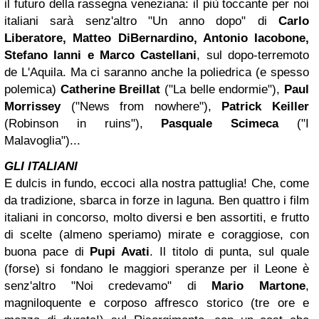
il futuro della rassegna veneziana: il più toccante per noi
italiani sarà senz'altro "Un anno dopo" di
Carlo
Liberatore, Matteo DiBernardino, Antonio Iacobone,
Stefano Ianni e Marco Castellani
, sul dopo-terremoto
de L'Aquila. Ma ci saranno anche la poliedrica (e spesso
polemica)
Catherine Breillat
("La belle endormie"),
Paul
Morrissey
("News from nowhere"),
Patrick Keiller
(Robinson in ruins"),
Pasquale Scimeca
("I
Malavoglia")...
GLI ITALIANI
E dulcis in fundo, eccoci alla nostra pattuglia! Che, come
da tradizione, sbarca in forze in laguna. Ben quattro i film
italiani in concorso, molto diversi e ben assortiti, e frutto
di scelte (almeno speriamo) mirate e coraggiose, con
buona pace di
Pupi Avati
. Il titolo di punta, sul quale
(forse) si fondano le maggiori speranze per il Leone è
senz'altro "Noi credevamo" di
Mario Martone
,
magniloquente e corposo affresco storico (tre ore e