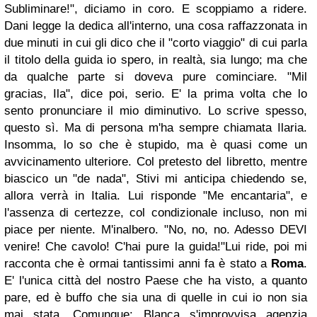
Subliminare!", diciamo in coro. E scoppiamo a ridere.
Dani legge la dedica all'interno, una cosa raffazzonata in
due minuti in cui gli dico che il "corto viaggio" di cui parla
il titolo della guida io spero, in realtà, sia lungo; ma che
da qualche parte si doveva pure cominciare.
"Mil
gracias, Ila", dice poi, serio. E' la prima volta che lo
sento pronunciare il mio diminutivo. Lo scrive spesso,
questo sì. Ma di persona m'ha sempre chiamata Ilaria.
Insomma, lo so che è stupido, ma è quasi come un
avvicinamento ulteriore.
Col pretesto del libretto, mentre
biascico un "de nada", Stivi mi anticipa chiedendo se,
allora verrà in Italia. Lui risponde "Me encantaria", e
l'assenza di certezze, col condizionale incluso, non mi
piace per niente. M'inalbero. "No, no, no. Adesso DEVI
venire! Che cavolo! C'hai pure la guida!"
Lui ride, poi mi
racconta che è ormai tantissimi anni fa è stato a
Roma
.
E' l'unica città del nostro Paese che ha visto, a quanto
pare, ed è buffo che sia una di quelle in cui io non sia
mai stata. Comunque: Blanca s'improvvisa agenzia