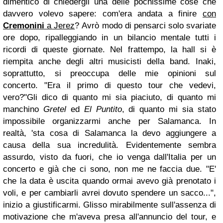
dimentico di chiedergli una delle pochissime cose che
davvero volevo sapere: com'era andata a finire
con
Cremonini
a Jerez
?
Avrò modo di pensarci solo svariate
ore dopo, ripalleggiando in un bilancio mentale tutti i
ricordi di queste giornate. Nel frattempo, la hall si è
riempita anche degli altri musicisti della band. Inaki,
soprattutto, si preoccupa delle mie opinioni sul
concerto.
"Era il primo di questo tour che vedevi,
vero?"
Gli dico di quanto mi sia piaciuto, di quanto mi
manchino
Gretel
ed
El Puntito
, di quanto mi sia stato
impossibile organizzarmi anche per Salamanca. In
realtà, 'sta cosa di Salamanca la devo aggiungere a
causa della sua incredulità. Evidentemente sembra
assurdo, visto da fuori, che io venga dall'Italia per un
concerto e già che ci sono, non me ne faccia due.
"E'
che la data è uscita quando ormai avevo già prenotato i
voli, e per cambiarli avrei dovuto spendere un sacco...",
inizio a giustificarmi. Glisso mirabilmente sull'assenza di
motivazione che m'aveva presa all'annuncio del tour, e