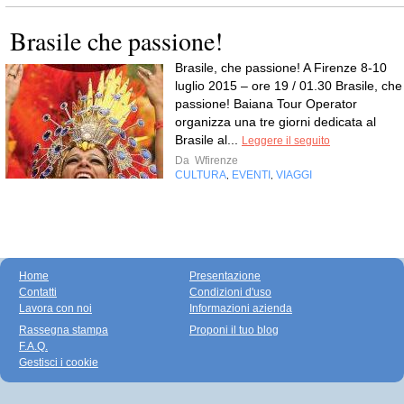
Brasile che passione!
Brasile, che passione! A Firenze 8-10
luglio 2015 – ore 19 / 01.30 Brasile, che
passione! Baiana Tour Operator
organizza una tre giorni dedicata al
Brasile al...
Leggere il seguito
Da
Wfirenze
CULTURA
EVENTI
VIAGGI
,
,
Home
Presentazione
Contatti
Condizioni d'uso
Lavora con noi
Informazioni azienda
Rassegna stampa
Proponi il tuo blog
F.A.Q.
Gestisci i cookie