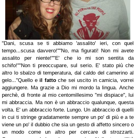
"Dani, scusa se ti abbiamo 'assalito' ieri, con quel
tempo...scusa davvero!"
"No, ma figurati! Non mi avete
assalito per niente!"
"E' che io mi son sentita da
schifo!"
"Non ti preoccupare, sul serio. E' stato più che
altro lo sbalzo di temperatura, dal caldo del camerino al
gelo..."
Quello e
il fatto
che sei uscito in camicia, vorrei
aggiungere. Ma grazie a Dio mi mordo la lingua.
Anche
perchè, di fronte al mio centomillesimo "mi dispiace", lui
mi abbraccia. Ma non è un abbraccio qualunque, questa
volta. E' un abbraccio forte. Lungo. Un abbraccio di quelli
in cui ti stringe gradatamente sempre un po' di più e a te
viene un po' il dubbio che sia un gesto di affetto sincero o
un modo come un altro per cercare di strozzarti.