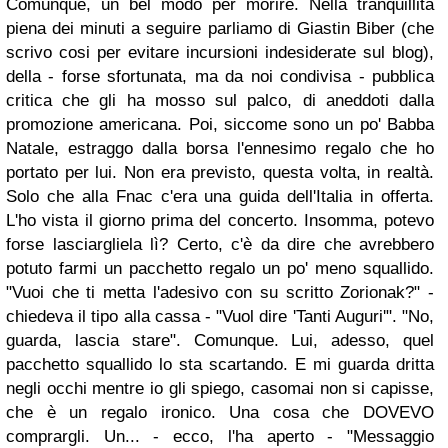
Comunque, un bel modo per morire.
Nella tranquillità
piena dei minuti a seguire parliamo di Giastin Biber (che
scrivo cosi per evitare incursioni indesiderate sul blog),
della - forse sfortunata, ma da noi condivisa - pubblica
critica che gli ha mosso sul palco, di aneddoti dalla
promozione americana. Poi, siccome sono un po' Babba
Natale, estraggo dalla borsa l'ennesimo regalo che ho
portato per lui.
Non era previsto, questa volta, in realtà.
Solo che alla Fnac c'era una guida dell'Italia in offerta.
L'ho vista il giorno prima del concerto. Insomma, potevo
forse lasciargliela lì? Certo, c'è da dire che avrebbero
potuto farmi un pacchetto regalo un po' meno squallido.
"Vuoi che ti metta l'adesivo con su scritto Zorionak?" -
chiedeva il tipo alla cassa - "Vuol dire 'Tanti Auguri'". "No,
guarda, lascia stare".
Comunque. Lui, adesso, quel
pacchetto squallido lo sta scartando. E mi guarda dritta
negli occhi mentre io gli spiego, casomai non si capisse,
che è un regalo ironico. Una cosa che DOVEVO
comprargli. Un... - ecco, l'ha aperto - "Messaggio