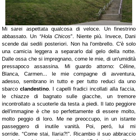
Mi sarei aspettata qualcosa di veloce. Un finestrino
abbassato. Un
“Hola Chicos
”. Niente più. Invece, Dani
scende dai sedili posteriori. Non ha l'ombrello. C'è solo
una camicia leggera a separarlo dal gelo della notte.
Dalle ossa che si impregnano, come le mie, di un'umidità
pressapoco assassina. Mi guardo attorno: Céline,
Blanca, Carmen... le mie compagne di avventura,
adesso, sembrano in tutto e per tutto reduci da uno
sbarco
clandestino
. I capelli fradici incollati alla faccia,
le chiazze di bagnato sulle giacche, un tremore
incontrollato a scuoterle da testa a piedi. Il lato peggiore
dell'immagine è che so perfettamente di essere molto,
molto peggio di loro. Me ne preoccupo, in un istante
passeggero di inutile vanità. Poi, peró, lui mi
sorride.
“Come stai, Ilaria?!”. Ricambio il suo abbraccio