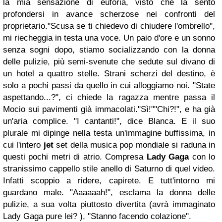
la mia sensazione di euforia, visto che la sento
profondersi in avance scherzose nei confronti del
proprietario.
"Scusa se ti chiedevo di chiudere l'ombrello",
mi riecheggia in testa una voce.
Un paio d'ore e un sonno
senza sogni dopo, stiamo socializzando con la donna
delle pulizie, più semi-svenute che sedute sul divano di
un hotel a quattro stelle. Strani scherzi del destino, è
solo a pochi passi da quello in cui alloggiamo noi.
"State
aspettando...?", ci chiede la ragazza mentre passa il
Mocio sui pavimenti già immacolati.
"Sì!"
"Chi?!", e ha già
un'aria complice.
"I cantanti!", dice Blanca. E il suo
plurale mi dipinge nella testa un'immagine buffissima, in
cui l'intero
jet
set della musica pop mondiale si raduna in
questi pochi metri di atrio. Compresa
Lady Gaga
con lo
stranissimo cappello stile anello di Saturno di quel video.
Infatti scoppio a ridere, capirete. E tutt'intorno mi
guardano male.
"Aaaaaah!", esclama la donna delle
pulizie, a sua volta piuttosto divertita (avrà immaginato
Lady Gaga pure lei? ), "Stanno facendo colazione".