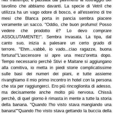
tavolino che abbiamo davanti. La specie di Vetril che
utilizza ha un vago odore di bosco, e all'esserino di tre
mesi che Blanca porta in pancia sembra piacere
veramente un sacco. "Oddio, che buon profumo! Posso
vedere che prodotto è? Lo devo comprare
ASSOLUTAMENTE!". Sembra invasata. La tipa, dal
canto suo, inizia a palesare un certo grado di
terrore.
"Ehm...vabbè, io vado...ciao ragazze, buona
fortuna!"
L'ascensore si apre una mezz'oretta dopo.
Tempo necessario perchè Stivi e Maitane si aggiungano
alla comitiva, io metta in piedi storie complicatissime
sulle basi dei numeri dei piani, e tutte assieme
rivanghiamo il mio primo incontro in hotel con la persona
che sta per raggiungerci. Ero più rincoglionita di adesso,
ma decisamente anche molto più nervosa. Chissà
perchè, di quel giorno è rimasta in mente a tutte la storia
della banana.
"Quando l'ho visto stava mangiando una
banana"
"Quando l'ho visto stava gettando la buccia della