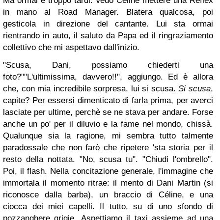
Ma ormai è troppo tardi. Vedo Céline mettere una Reflex
in mano al Road Manager. Blatera qualcosa, poi
gesticola in direzione del cantante. Lui sta ormai
rientrando in auto, il saluto da Papa ed il ringraziamento
collettivo che mi aspettavo dall'inizio.
"Scusa, Dani, possiamo chiederti una
foto?"
"L'ultimissima, davvero!!", aggiungo.
Ed è allora
che, con mia incredibile sorpresa, lui si scusa.
Si scusa
,
capite? Per essersi dimenticato di farla prima, per averci
lasciate per ultime, perchè se ne stava per andare. Forse
anche un po' per il diluvio e la fame nel mondo, chissà.
Qualunque sia la ragione, mi sembra tutto talmente
paradossale che non farò che ripetere 'sta storia per il
resto della nottata. "No, scusa tu". "Chiudi l'ombrello".
Poi, il flash.
Nella concitazione generale, l'immagine che
immortala il momento ritrae: il mento di Dani Martin (si
riconosce dalla barba), un braccio di Céline, e una
ciocca dei miei capelli. Il tutto, su di uno sfondo di
pozzanghere grigie.
Aspettiamo il taxi assieme ad una