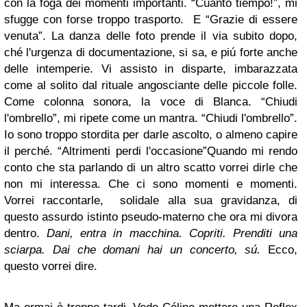
con la foga dei momenti importanti. “Cuánto tiempo!”, mi
sfugge con forse troppo trasporto. E “Grazie di essere
venuta”. La danza delle foto prende il via subito dopo,
ché l'urgenza di documentazione, si sa, e piú forte anche
delle intemperie.
Vi assisto in disparte, imbarazzata
come al solito dal rituale angosciante delle piccole folle.
Come colonna sonora, la voce di Blanca. “Chiudi
l'ombrello”, mi ripete come un mantra. “Chiudi l'ombrello”.
Io sono troppo stordita per darle ascolto, o almeno capire
il perché.
“Altrimenti perdi l'occasione”
Quando mi rendo
conto che sta parlando di un altro scatto vorrei dirle che
non mi interessa. Che ci sono momenti e momenti.
Vorrei raccontarle, solidale alla sua gravidanza, di
questo assurdo istinto pseudo-materno che ora mi divora
dentro.
Dani, entra in macchina. Copriti. Prenditi una
sciarpa. Dai che domani hai un concerto, sú.
Ecco,
questo vorrei dire.