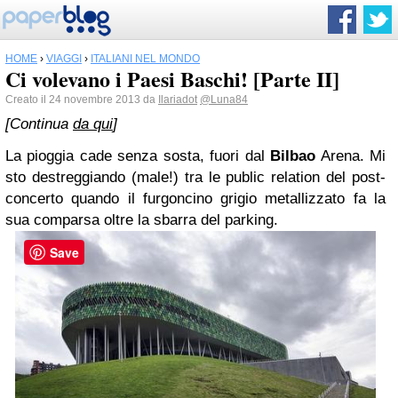
HOME
›
VIAGGI
›
ITALIANI NEL MONDO
Ci volevano i Paesi Baschi! [Parte II]
Creato il 24 novembre 2013 da
Ilariadot
@Luna84
[Continua
da qui
]
La pioggia cade senza sosta, fuori dal
Bilbao
Arena. Mi
sto destreggiando (male!) tra le public relation del post-
concerto quando il furgoncino grigio metallizzato fa la
sua comparsa oltre la sbarra del parking.
Save