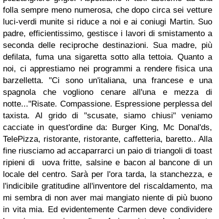
folla sempre meno numerosa, che dopo circa sei vetture
luci-verdi munite si riduce a noi e ai coniugi Martin. Suo
padre, efficientissimo, gestisce i lavori di smistamento a
seconda delle reciproche destinazioni. Sua madre, più
defilata, fuma una sigaretta sotto alla tettoia. Quanto a
noi, ci apprestiamo nei programmi a rendere fisica una
barzelletta.
"Ci sono un'italiana, una francese e una
spagnola che vogliono cenare all'una e mezza di
notte..."
Risate. Compassione. Espressione perplessa del
taxista.
Al grido di "scusate, siamo chiusi" veniamo
cacciate in quest'ordine da: Burger King, Mc Donal'ds,
TelePizza, ristorante, ristorante, caffetteria, baretto.. Alla
fine riusciamo ad accaparrarci un paio di triangoli di toast
ripieni di uova fritte, salsine e bacon al bancone di un
locale del centro. Sarà per l'ora tarda, la stanchezza, e
l'indicibile gratitudine all'inventore del riscaldamento, ma
mi sembra di non aver mai mangiato niente di più buono
in vita mia. Ed evidentemente Carmen deve condividere