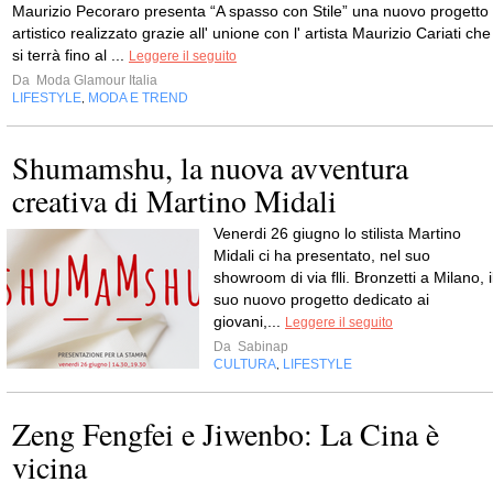
Maurizio Pecoraro presenta “A spasso con Stile” una nuovo progetto
artistico realizzato grazie all' unione con l' artista Maurizio Cariati che
si terrà fino al ...
Leggere il seguito
Da
Moda Glamour Italia
LIFESTYLE
MODA E TREND
,
Shumamshu, la nuova avventura
creativa di Martino Midali
Venerdi 26 giugno lo stilista Martino
Midali ci ha presentato, nel suo
showroom di via flli. Bronzetti a Milano, i
suo nuovo progetto dedicato ai
giovani,...
Leggere il seguito
Da
Sabinap
CULTURA
LIFESTYLE
,
Zeng Fengfei e Jiwenbo: La Cina è
vicina