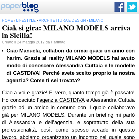
HOME
›
LIFESTYLE
›
ARCHITETTURA E DESIGN
›
MILANO
Ciak si gira: MILANO MODELS arriva
in Sicilia!
Creato il 24 maggio 2012 da
Harimag
Ciao Manuela, collabori da ormai quasi un anno con
harim. Grazie al reality
MILANO
MODELS hai avuto
modo di conoscere Alessandra Cuttaia e le modelle
di CASTDIVA! Perchè avete scelto proprio la nostra
agenzia? Come ti sei trovata?
Ciao a voi e grazie! E’ vero, quanto tempo già è passato!
Ho conosciuto l’
agenzia CASTDIVA
e Alessandra Cuttaia
grazie ad un amico in comune con il quale collaboravo
già per MILANO MODELS. Durante un briefing mi parlò
di Alessandra e dell’agenzia, e soprattutto della sua
professionalità, così, come spesso accade in questo
lavoro, abbiamo organizzato un incontro nel quale sono