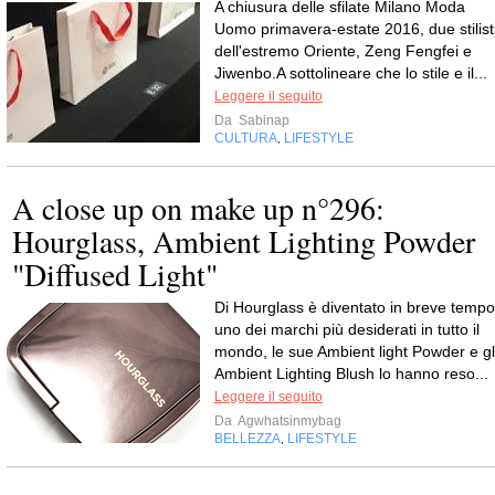
A chiusura delle sfilate Milano Moda
Uomo primavera-estate 2016, due stilist
dell'estremo Oriente, Zeng Fengfei e
Jiwenbo.A sottolineare che lo stile e il...
Leggere il seguito
Da
Sabinap
CULTURA
LIFESTYLE
,
A close up on make up n°296:
Hourglass, Ambient Lighting Powder
"Diffused Light"
Di Hourglass è diventato in breve tempo
uno dei marchi più desiderati in tutto il
mondo, le sue Ambient light Powder e gl
Ambient Lighting Blush lo hanno reso...
Leggere il seguito
Da
Agwhatsinmybag
BELLEZZA
LIFESTYLE
,