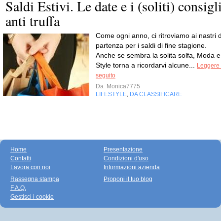
Saldi Estivi. Le date e i (soliti) consigl
anti truffa
Come ogni anno, ci ritroviamo ai nastri d
partenza per i saldi di fine stagione.
Anche se sembra la solita solfa, Moda e
Style torna a ricordarvi alcune...
Leggere 
seguito
Da
Monica7775
LIFESTYLE
DA CLASSIFICARE
,
Home
Presentazione
Contatti
Condizioni d'uso
Lavora con noi
Informazioni azienda
Rassegna stampa
Proponi il tuo blog
F.A.Q.
Gestisci i cookie