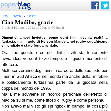
HOME
›
SPORT
›
RUGBY
Ciao Madiba, grazie
Creato il 10 giugno 2013 da
22metri
@22metri
Dimentichiamoci Invictus, come ogni film mischia realtà a
fantasia, ma il ruolo di
Nelson Mandela
nel rugby sudafricano
e mondiale è stato fondamentale.
Ora che questo eroe dei diritti civili sta lentamente
avviandosi verso il terzo tempo, è il giusto momento di
riflettere.
Molti scriveranno degli anni in carcere, delle sue lotte per
i neri in Sud
Africa
e nel mondo ma anche della mirabile
e politicamente furbissima parte da lui giocata nella
coppa del mondo del 1995.
Ma a me sovviene un ricordo personale dell'effetto di
Madiba su di me, come tifoso di rugby e come persona.
Non avevo mai visto gli springbok in campo, la cosa più