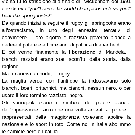
vicina fu lo striscione alla finale di Twickenham del 1991
che diceva "
you'll never be world champions unless you'll
beat the springbocks!
".
Da quando iniziai a seguire il rugby gli springboks erano
all'ostracismo, in uno degli ennesimi tentativi di
convincere il loro bigotto e razzista governo bianco a
cedere il potere e a finire anni di politica di apartheid.
E poi venne finalmente la
liberazione
di Mandela, i
bianchi razzisti erano stati sconfitti dalla storia, dalla
ragione.
Ma rimaneva un nodo, il rugby.
La maglia verde con l'antilope la indossavano solo
bianchi, boeri, britannici, ma bianchi, nessun nero, o per
usare il loro termine razzista, negro.
Gli springbok erano il simbolo del potere bianco,
dell'oppressione, tanto che una volta arrivati al potere, i
rappresentati della maggioranza volevano abolire la
nazionale e lo sport in toto. Come noi in Italia abolimmo
le camicie nere e i balilla.