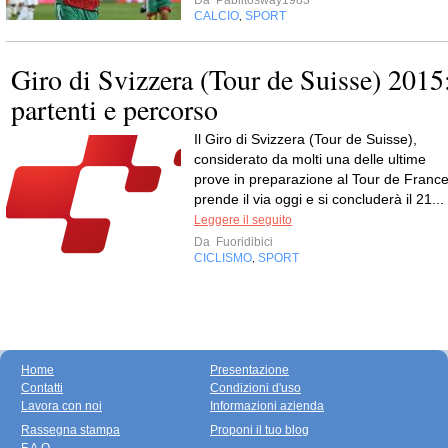
Da
Pablitosway1983
CALCIO
SPORT
,
Giro di Svizzera (Tour de Suisse) 2015
partenti e percorso
Il Giro di Svizzera (Tour de Suisse),
considerato da molti una delle ultime
prove in preparazione al Tour de France
prende il via oggi e si concluderà il 21...
Leggere il seguito
Da
Fuoridibici
CICLISMO
SPORT
,
Home
Presentazione
Contatti
Condizioni d'uso
Lavora con noi
Informazioni azienda
Rassegna stampa
Proponi il tuo blog