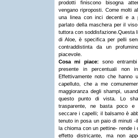
prodotti finiscono bisogna at
vengano riproposti. Come molti altr
una linea con inci decenti e a p
parlato della maschera per il viso
tuttora con soddisfazione.Questa 
di Aloe, è specifica per pelli sensib
contraddistinta da un profumin
piacevole.
Cosa mi piace:
sono entrambi 
presente in percentuali non irr
Effettivamente noto che hanno un
capelluto, che a me comunemen
maggioranza degli shampi, usando
questo punto di vista. Lo sh
trasparente, ne basta poco e 
seccare i capelli; il balsamo è a
tenuto in posa un paio di minuti -i
la chioma con un pettine- rende i 
effetto districante, ma non ap