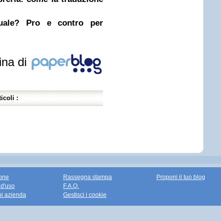
nuale? Pro e contro per
ina di
icoli :
one
Rassegna stampa
Proponi il tuo blog
 d'uso
F.A.Q.
ni azienda
Gestisci i cookie