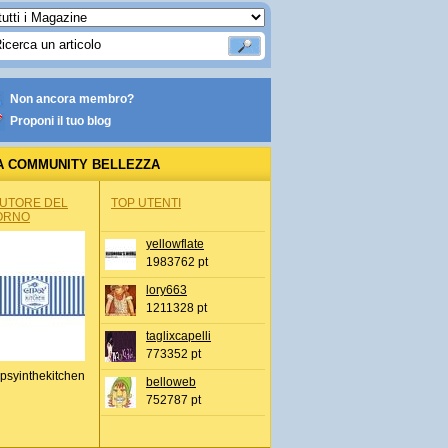
Non ancora membro?
Proponi il tuo blog
A COMMUNITY BELLEZZA
AUTORE DEL
TOP UTENTI
ORNO
yellowflate
1983762 pt
lory663
1211328 pt
taglixcapelli
773352 pt
psyinthekitchen
belloweb
752787 pt