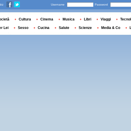
 su
Username
Password
ocietà
Cultura
Cinema
Musica
Libri
Viaggi
Tecnol
er Lei
Sesso
Cucina
Salute
Scienze
Media & Co