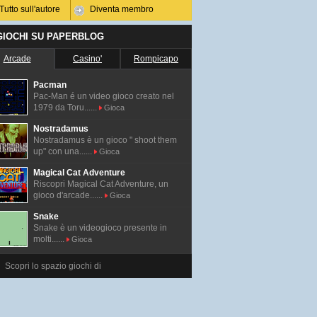
Tutto sull'autore
Diventa membro
 GIOCHI SU PAPERBLOG
Arcade
Casino'
Rompicapo
Pacman
Pac-Man é un video gioco creato nel
1979 da Toru......
Gioca
Nostradamus
Nostradamus è un gioco " shoot them
up" con una......
Gioca
Magical Cat Adventure
Riscopri Magical Cat Adventure, un
gioco d'arcade......
Gioca
Snake
Snake è un videogioco presente in
molti......
Gioca
Scopri lo spazio giochi di