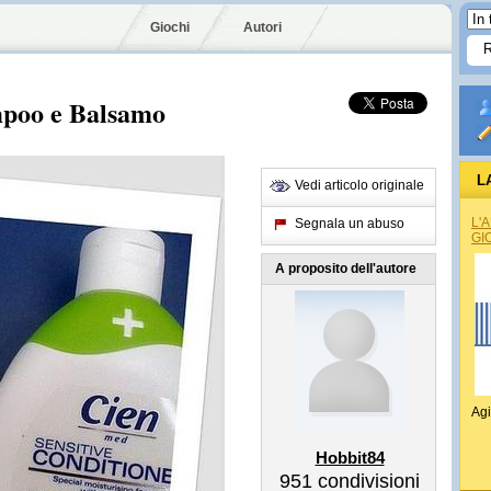
Giochi
Autori
mpoo e Balsamo
L
Vedi articolo originale
L'
Segnala un abuso
GI
A proposito dell'autore
Agi
Hobbit84
951
condivisioni