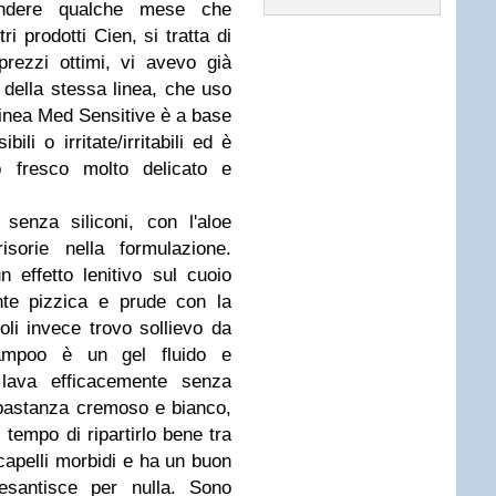
tendere qualche mese che
i prodotti Cien, si tratta di
rezzi ottimi, vi avevo già
 della stessa linea, che uso
linea Med Sensitive è a base
ili o irritate/irritabili ed è
o fresco molto delicato e
senza siliconi, con l'aloe
isorie nella formulazione.
 effetto lenitivo sul cuoio
te pizzica e prude con la
li invece trovo sollievo da
ampoo è un gel fluido e
lava efficacemente senza
bbastanza cremoso e bianco,
l tempo di ripartirlo bene tra
capelli morbidi e ha un buon
pesantisce per nulla. Sono