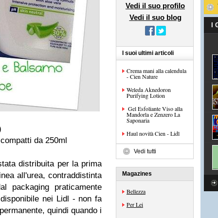
Vedi il suo profilo
Vedi il suo blog
I
I suoi ultimi articoli
Crema mani alla calendula
- Cien Nature
Weleda Aknedoron
Purifying Lotion
​ Gel Esfoliante Viso alla
Mandorla e Zenzero La
Saponaria
)
Haul novità Cien - Lidl
o compatti da 250ml
Vedi tutti
tata distribuita per la prima
Magazines
inea all'urea, contraddistinta
dal packaging praticamente
Bellezza
isponibile nei Lidl - non fa
Per Lei
permanente, quindi quando i