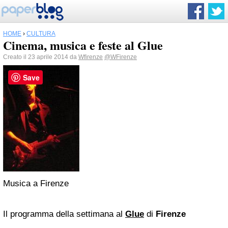
HOME
›
CULTURA
Cinema, musica e feste al Glue
Creato il 23 aprile 2014 da
Wfirenze
@WFirenze
Save
Musica a Firenze
Il programma della settimana al
Glue
di
Firenze