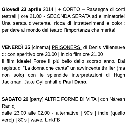
Giovedì 23 aprile
2014 | + CORTO – Rassegna di corti
teatrali | ore 21.00 - SECONDA SERATA ad eliminatorie!
Una serata divertente, ricca di intrattenimenti e colori;
per dare al mondo del teatro l’importanza che merita!
VENERDÌ 25
[cinema]
PRISONERS
di Denis Villeneuve
::: con aperitivo ore 20.00 | inizio film ore 21.30
Il film ideale! Forse il più bello dello scorso anno. Dal
regista di “La donna che canta” un avvincente thriller (ma
non solo) con le splendide interpretazioni di Hugh
Jackman, Jake Gyllenhall e
Paul Dano
.
SABATO 26
[party] ALTRE FORME DI VITA | con Nàresh
Ran dj
dalle 23.00 alle 02.00 - alternative | 90′s | indie (quello
vero|) | 80′s | wave.
LinkFB