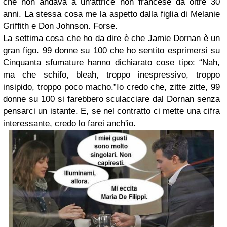
che non andava a un'attrice non francese da oltre 30
anni. La stessa cosa me la aspetto dalla figlia di Melanie
Griffith e Don Johnson. Forse.
La settima cosa che ho da dire è che Jamie Dornan è un
gran figo. 99 donne su 100 che ho sentito esprimersi su
Cinquanta sfumature hanno dichiarato cose tipo: “Nah,
ma che schifo, bleah, troppo inespressivo, troppo
insipido, troppo poco macho.”Io credo che, zitte zitte, 99
donne su 100 si farebbero sculacciare dal Dornan senza
pensarci un istante. E, se nel contratto ci mette una cifra
interessante, credo lo farei anch'io.