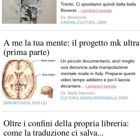
Trento. Ci spostiamo quindi dalla bella
Roveret...
Leggere il seguito
Da
Maxscorda
CINEMA
CULTURA
LIBRI
,
,
A me la tua mente: il progetto mk ultra
(prima parte)
Un piccolo documentario, anzi meglio
una denuncia sulla manipolazione
mentale made in Italy. Preparai questi
video tempo addietro e poi li lasciai
decantare...
Leggere il seguito
Da
Marta Saponaro
CULTURA
DIARIO PERSONALE
PARI
,
,
OPPORTUNITÀ
PER LEI
,
Oltre i confini della propria libreria:
come la traduzione ci salva...