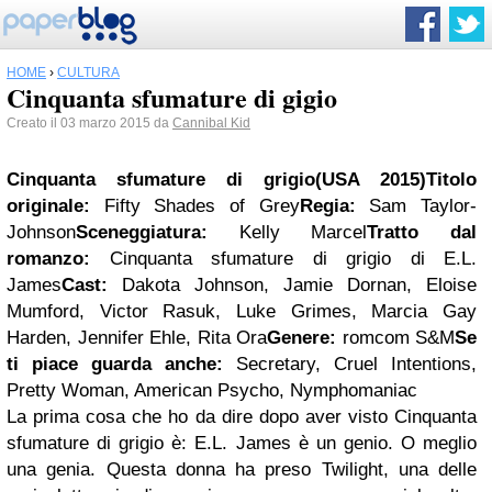
HOME
›
CULTURA
Cinquanta sfumature di gigio
Creato il 03 marzo 2015 da
Cannibal Kid
Cinquanta sfumature di grigio
(USA 2015)
Titolo
originale:
Fifty Shades of Grey
Regia:
Sam Taylor-
Johnson
Sceneggiatura:
Kelly Marcel
Tratto dal
romanzo:
Cinquanta sfumature di grigio di E.L.
James
Cast:
Dakota Johnson, Jamie Dornan, Eloise
Mumford, Victor Rasuk, Luke Grimes, Marcia Gay
Harden, Jennifer Ehle, Rita Ora
Genere:
romcom S&M
Se
ti piace guarda anche:
Secretary, Cruel Intentions,
Pretty Woman, American Psycho, Nymphomaniac
La prima cosa che ho da dire dopo aver visto Cinquanta
sfumature di grigio è: E.L. James è un genio. O meglio
una genia. Questa donna ha preso Twilight, una delle