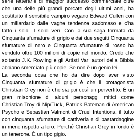
serie letterarie di maggior successo commerciale oltre
che una delle più grandi porcate degli ultimi anni, ha
sostituito il sensibile vampiro vegano Edward Cullen con
un miliardario dalle vaghe tendenze sadomaso e c'ha
fatto i soldi. I soldi veri. Con la sua saga formata da
Cinquanta sfumature di grigio e dai due seguiti Cinquanta
sfumature di nero e Cinquanta sfumature di rosso ha
venduto oltre 100 milioni di copie nel mondo. Credo che
soltanto J.K. Rowling e gli Artisti Vari autori della Bibbia
abbiano smerciato più copie. Se non è un genio lei.
La seconda cosa che ho da dire dopo aver visto
Cinquanta sfumature di grigio è che il protagonista
Christian Grey non è che sia poi così un pervertito. È un
gran mischione di alcuni personaggi mitici come
Christian Troy di Nip/Tuck, Patrick Bateman di American
Psycho e Sebastian Valmont di Cruel Intentions, il tutto
con cinquanta sfumature di cattiveria e di bastardaggine
in meno rispetto a loro. Perché Christian Grey in fondo è
un tenerone. È un tipo gigio.