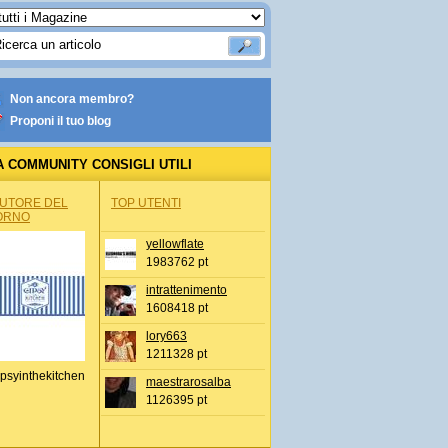
Non ancora membro?
Proponi il tuo blog
A COMMUNITY CONSIGLI UTILI
AUTORE DEL
TOP UTENTI
ORNO
yellowflate
1983762 pt
intrattenimento
1608418 pt
lory663
1211328 pt
psyinthekitchen
maestrarosalba
1126395 pt