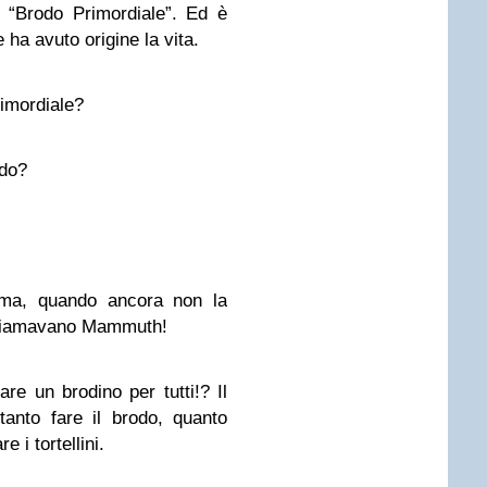
l “Brodo Primordiale”. Ed è
 ha avuto origine la vita.
rimordiale?
odo?
ma, quando ancora non la
hiamavano Mammuth!
e un brodino per tutti!? Il
anto fare il brodo, quanto
e i tortellini.