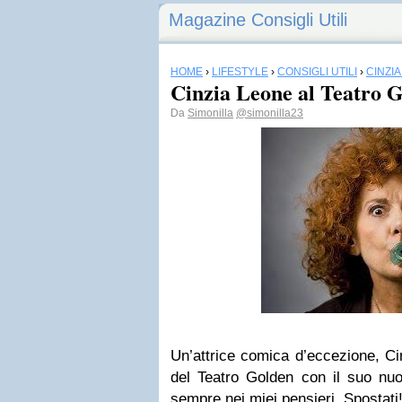
Magazine Consigli Utili
HOME
›
LIFESTYLE
›
CONSIGLI UTILI
›
CINZI
Cinzia Leone al Teatro 
Da
Simonilla
@simonilla23
Un’attrice comica d’eccezione, Ci
del Teatro Golden con il suo nuo
sempre nei miei pensieri. Spostati