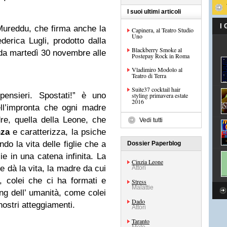
I suoi ultimi articoli
I
ureddu, che firma anche la
Capinera, al Teatro Studio
Uno
derica Lugli, prodotto dalla
Blackberry Smoke al
 da martedì 30 novembre alle
Postepay Rock in Roma
Vladimiro Modolo al
Teatro di Terra
Suite37 cocktail hair
nsieri. Spostati!
” è uno
styling primavera estate
2016
ll’impronta che ogni madre
dre, quella della Leone, che
Vedi tutti
nza
e caratterizza, la psiche
ndo la vita delle figlie che a
Dossier Paperblog
lie in una catena infinita. La
Cinzia Leone
 dà la vita, la madre da cui
Attori
, colei che ci ha formati e
Stress
Malattie
ng dell’ umanità, come colei
Dado
 nostri atteggiamenti.
Attori
Taranto