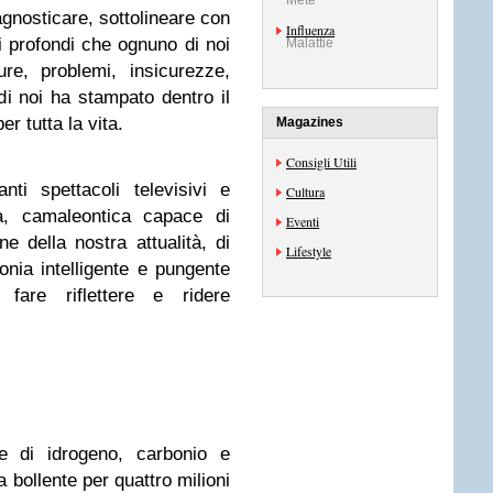
Mete
gnosticare, sottolineare con
Influenza
tti profondi che ognuno di noi
Malattie
re, problemi, insicurezze,
i noi ha stampato dentro il
er tutta la vita.
Magazines
Consigli Utili
nti spettacoli televisivi e
Cultura
nica, camaleontica capace di
Eventi
e della nostra attualità, di
Lifestyle
onia intelligente e pungente
 fare riflettere e ridere
le di idrogeno, carbonio e
bollente per quattro milioni