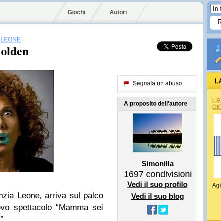
Giochi
Autori
A LEONE
Golden
L
Segnala un abuso
L'
A proposito dell'autore
GI
Simonilla
1697
condivisioni
Vedi il suo profilo
Agi
nzia Leone, arriva sul palco
Vedi il suo blog
vo spettacolo “
Mamma sei
!
”.