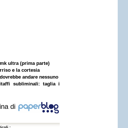
 mk ultra (prima parte)
rriso e la cortesia
 dovrebbe andare nessuno
affi subliminali: taglia i
ina di
icoli :