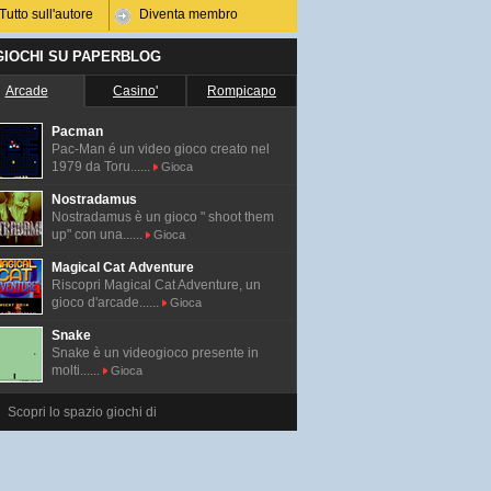
Tutto sull'autore
Diventa membro
 GIOCHI SU PAPERBLOG
Arcade
Casino'
Rompicapo
Pacman
Pac-Man é un video gioco creato nel
1979 da Toru......
Gioca
Nostradamus
Nostradamus è un gioco " shoot them
up" con una......
Gioca
Magical Cat Adventure
Riscopri Magical Cat Adventure, un
gioco d'arcade......
Gioca
Snake
Snake è un videogioco presente in
molti......
Gioca
Scopri lo spazio giochi di