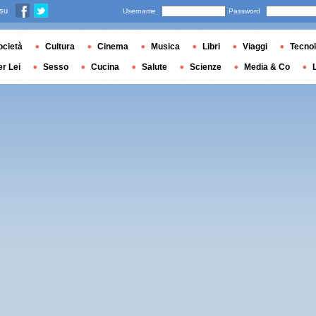
 su
Username
Password
ocietà
Cultura
Cinema
Musica
Libri
Viaggi
Tecnol
er Lei
Sesso
Cucina
Salute
Scienze
Media & Co