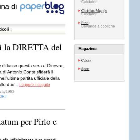
Calciatori
ina di
Christian Maggio
Calciatori
Pirlo
Bevande alcooliche
icoli :
ivi la DIRETTA del
Magazines
Calcio
 di lusso questa sera a Ginevra,
Sport
ia di Antonio Conte sfiderà il
ell'ultima partita ufficiale della
lle due...
Leggere il seguito
sway1983
ORT
matum per Pirlo e