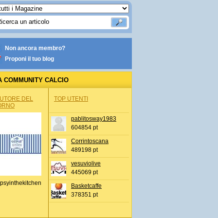
Non ancora membro?
Proponi il tuo blog
A COMMUNITY CALCIO
AUTORE DEL
TOP UTENTI
ORNO
pablitosway1983
604854 pt
Corrintoscana
489198 pt
vesuviolive
445069 pt
psyinthekitchen
Basketcaffe
378351 pt