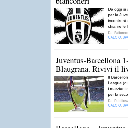
bianconeri
Da oggi si
per la Juv
incontrerà 
chiarire le 
Da
Fattorec
CALCIO
SP
,
Juventus-Barcellona 1-
Blaugrana. Rivivi il l
Il Barcell
League (qua
i marziani
per la seco
Da
Pablito
CALCIO
SP
,