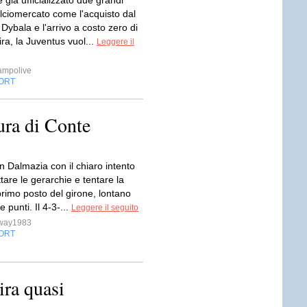
già ufficializzato due grandi
alciomercato come l'acquisto dal
Dybala e l'arrivo a costo zero di
ra, la Juventus vuol...
Leggere il
ampolive
ORT
tura di Conte
 in Dalmazia con il chiaro intento
ettare le gerarchie e tentare la
primo posto del girone, lontano
 punti. Il 4-3-...
Leggere il seguito
sway1983
ORT
ira quasi