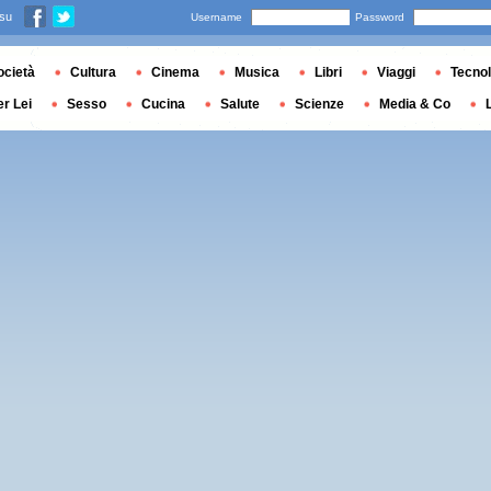
 su
Username
Password
ocietà
Cultura
Cinema
Musica
Libri
Viaggi
Tecnol
er Lei
Sesso
Cucina
Salute
Scienze
Media & Co