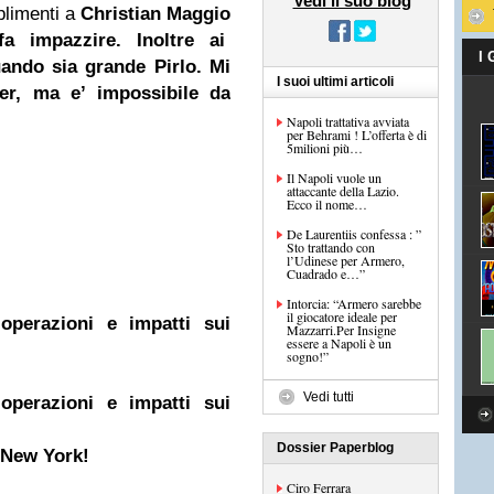
Vedi il suo blog
plimenti a
Christian Maggio
a impazzire. Inoltre ai
I
uando sia grande
Pirlo
. Mi
I suoi ultimi articoli
er, ma e’ impossibile da
Napoli trattativa avviata
per Behrami ! L’offerta è di
5milioni più…
Il Napoli vuole un
attaccante della Lazio.
Ecco il nome…
De Laurentiis confessa : ”
Sto trattando con
l’Udinese per Armero,
Cuadrado e…”
Intorcia: “Armero sarebbe
il giocatore ideale per
 operazioni e impatti sui
Mazzarri.Per Insigne
essere a Napoli è un
sogno!”
Vedi tutti
 operazioni e impatti sui
Dossier Paperblog
a New York!
Ciro Ferrara