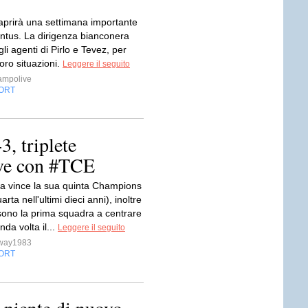
 aprirà una settimana importante
entus. La dirigenza bianconera
gli agenti di Pirlo e Tevez, per
loro situazioni.
Leggere il seguito
ampolive
ORT
3, triplete
ive con #TCE
ona vince la sua quinta Champions
rta nell'ultimi dieci anni), inoltre
 sono la prima squadra a centrare
nda volta il...
Leggere il seguito
sway1983
ORT