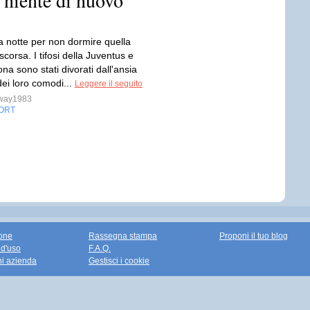
 niente di nuovo
a notte per non dormire quella
corsa. I tifosi della Juventus e
ona sono stati divorati dall'ansia
 dei loro comodi...
Leggere il seguito
sway1983
ORT
one
Rassegna stampa
Proponi il tuo blog
 d'uso
F.A.Q.
ni azienda
Gestisci i cookie