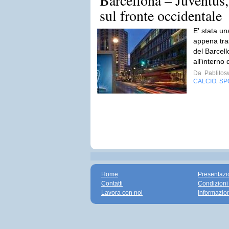
Barcellona – Juventus,
sul fronte occidentale
E' stata un
appena tras
del Barcell
all'interno
Da
Pablito
CALCIO
SP
,
Home
Presentazi
Contatti
Condizioni
Lavora con noi
Informazio