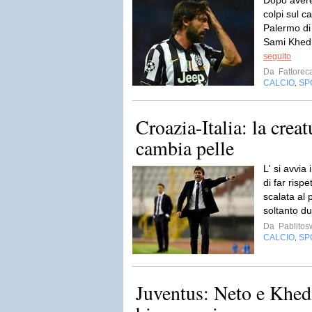
Dopo avere 
colpi sul c
Palermo di 
Sami Khedi
seguito
Da
Fattorec
CALCIO
SP
,
Croazia-Italia: la crea
cambia pelle
L' si avvia
di far risp
scalata al 
soltanto due
Da
Pablito
CALCIO
SP
,
Juventus: Neto e Khed