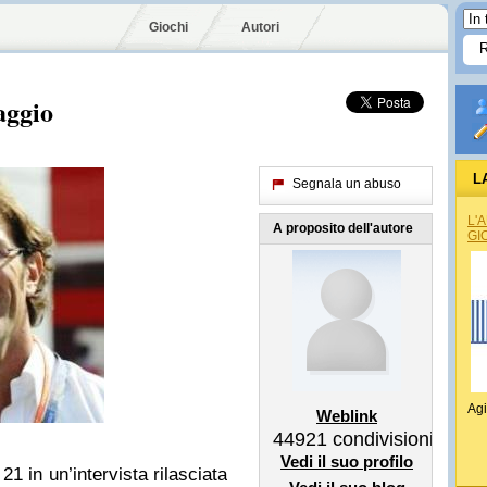
Giochi
Autori
aggio
L
Segnala un abuso
L'
A proposito dell'autore
GI
Agi
Weblink
44921
condivisioni
Vedi il suo profilo
21 in un’intervista rilasciata