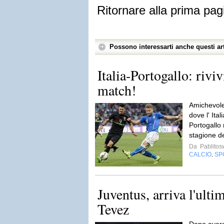
Ritornare alla prima pag
Possono interessarti anche questi art
Italia-Portogallo: riv
match!
Amichevole
dove l' Ital
Portogallo n
stagione de
Da
Pablito
CALCIO
SP
,
Juventus, arriva l'ulti
Tevez