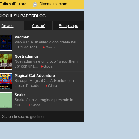
Tutto sull'autore
Diventa membro
 GIOCHI SU PAPERBLOG
Arcade
Casino'
Rompicapo
Pacman
Pac-Man é un video gioco creato nel
1979 da Toru......
Gioca
Nostradamus
Nostradamus è un gioco " shoot them
up" con una......
Gioca
Magical Cat Adventure
Riscopri Magical Cat Adventure, un
gioco d'arcade......
Gioca
Snake
Snake è un videogioco presente in
molti......
Gioca
Scopri lo spazio giochi di