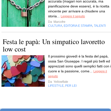
accurata (magari non accurata, ma
pianificazione deve essere), è la ricetta
vincente per arrivare a chiudere una
storia...
Leggere il seguito
Da
Marcofre
CULTURA
EDITORIA E STAMPA
TALENTI
,
,
Festa le papà: Un simpatico lavoretto
low cost
Il prossimo giovedì è la festa del papà,
ossia San Giuseppe. I regali più belli ed
apprezzati sono quelli semplici fatti con i
cuore e la passione, come...
Leggere il
seguito
Da
Yellowflate
LIFESTYLE
PER LEI
,