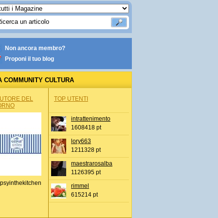
Non ancora membro?
Proponi il tuo blog
A COMMUNITY CULTURA
AUTORE DEL
TOP UTENTI
ORNO
intrattenimento
1608418 pt
lory663
1211328 pt
maestrarosalba
1126395 pt
psyinthekitchen
rimmel
615214 pt