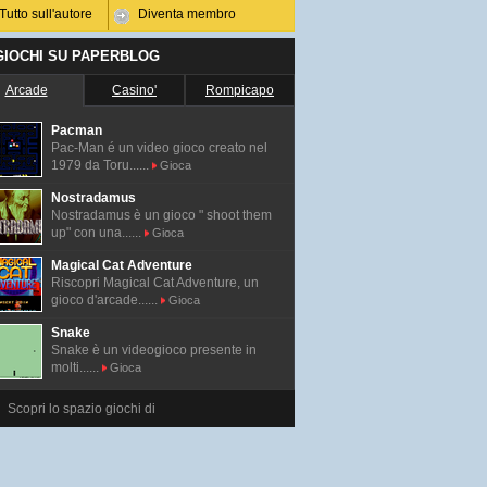
Tutto sull'autore
Diventa membro
 GIOCHI SU PAPERBLOG
Arcade
Casino'
Rompicapo
Pacman
Pac-Man é un video gioco creato nel
1979 da Toru......
Gioca
Nostradamus
Nostradamus è un gioco " shoot them
up" con una......
Gioca
Magical Cat Adventure
Riscopri Magical Cat Adventure, un
gioco d'arcade......
Gioca
Snake
Snake è un videogioco presente in
molti......
Gioca
Scopri lo spazio giochi di