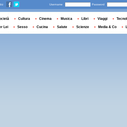
 su
Username
Password
ocietà
Cultura
Cinema
Musica
Libri
Viaggi
Tecnol
er Lei
Sesso
Cucina
Salute
Scienze
Media & Co