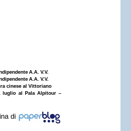
dipendente A.A. V.V.
dipendente A.A. V.V.
ra cinese al Vittoriano
uglio al Pala Alpitour –
ina di