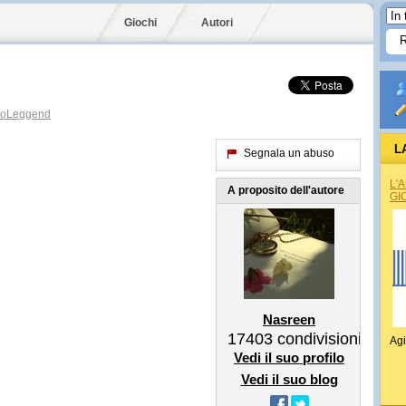
Giochi
Autori
oLeggend
L
Segnala un abuso
L'
A proposito dell'autore
GI
Nasreen
17403
condivisioni
Agi
Vedi il suo profilo
Vedi il suo blog