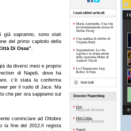
I suoi ultimi articoli
I
Maria Antonietta. Una vita
involontariamente eroica di
Stefan Zweig
i già sapranno, sono stati
Una mattina di ottobre di
ione del primo capitolo della
Virginia Baily
Città Di Ossa”
.
Segnalazione: La vita
segreta e la strana morte
della signorina Milne di
Andrew Nicoll
già da diversi mesi e proprio
Lo Chiamavano Jeeg
Robot. Il Film.
vection di Napoli, dove ha
are, c’è stata la conferma
Vedi tutti
wer per il ruolo di Jace. Ma
ello che per ora sappiamo sul
Dossier Paperblog
Fray
Musicisti Stranieri
Phil Collins
mente cominciare ad Ottobre
Musicisti Stranieri
o la fine del 2012.Il regista
Napoli