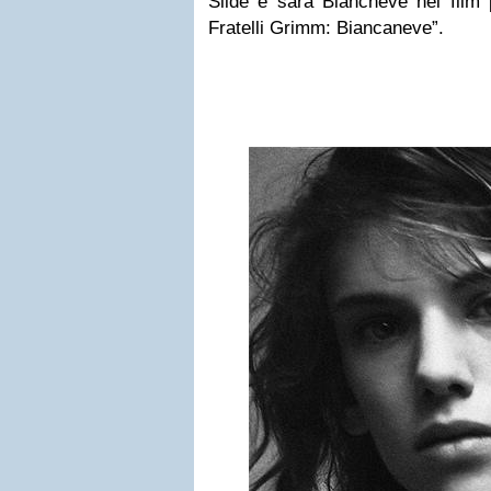
Slide e sarà Biancneve nel film 
Fratelli Grimm: Biancaneve”.