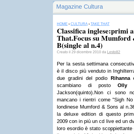
Magazine Cultura
HOME
›
CULTURA
›
TAKE THAT
Classifica inglese:primi 
That.Focus su Mumford 
B(single al n.4)
Creato il 29 dicembre 2010 da
Lesto82
Per la sesta settimana consecuti
è il disco più venduto in Inghilter
due gradini del podio
Rihanna
e
scambiano di posto
Olly
Mu
Jackson(quinto).Non ci sono n
mancano i rientri come "Sigh No 
londinese Mumford & Sons al n.36
la deluxe edition di questo prim
2009 con in più un cd live ed un d
loro esordio è stato scoppiettante c