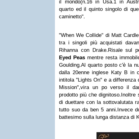
il mondo(n.16 in Usa.1 in Austra
quarto ed il quinto singolo di qu
caminetto".
"When We Collide" di Matt Cardle
tra i singoli più acquistati dav
Rihanna con Drake.Risale sul 
Eyed Peas
mentre resta immobile 
Goulding.Al quarto posto c'è la nu
dalla 20enne inglese Katy B in
intitola "Lights On" e a differenz
Mission",vira un po verso il d
prodotto più che dignitoso.Inoltre 
di duettare con la sottovalutata 
tutto suo da ben 5 anni.Invece do
battesimo sulla lunga distanza di 