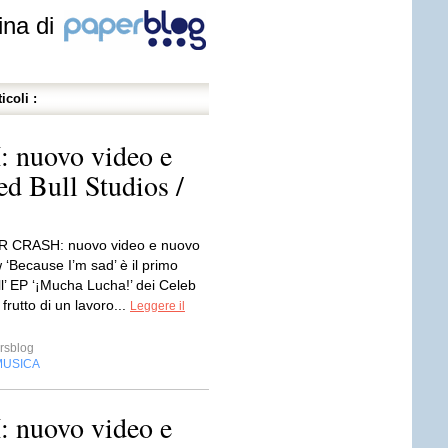
ina di
icoli :
nuovo video e
d Bull Studios /
 CRASH: nuovo video e nuovo
‘Because I’m sad’ è il primo
ll’ EP ‘¡Mucha Lucha!’ dei Celeb
frutto di un lavoro...
Leggere il
rsblog
MUSICA
nuovo video e