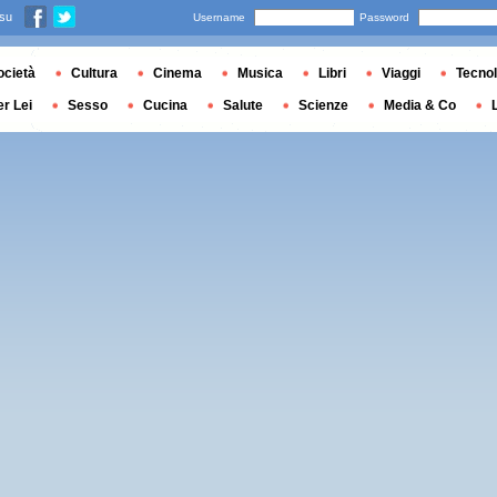
 su
Username
Password
ocietà
Cultura
Cinema
Musica
Libri
Viaggi
Tecnol
er Lei
Sesso
Cucina
Salute
Scienze
Media & Co