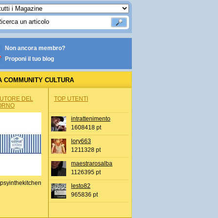
Non ancora membro?
Proponi il tuo blog
A COMMUNITY CULTURA
AUTORE DEL
TOP UTENTI
ORNO
intrattenimento
1608418 pt
lory663
1211328 pt
maestrarosalba
1126395 pt
psyinthekitchen
lesto82
965836 pt