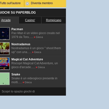
Tutto sull'autore
Diventa membro
 GIOCHI SU PAPERBLOG
Arcade
Casino'
Rompicapo
Pacman
Pac-Man é un video gioco creato nel
1979 da Toru......
Gioca
Nostradamus
Nostradamus è un gioco " shoot them
up" con una......
Gioca
Magical Cat Adventure
Riscopri Magical Cat Adventure, un
gioco d'arcade......
Gioca
Snake
Snake è un videogioco presente in
molti......
Gioca
Scopri lo spazio giochi di