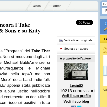
Giochi
Autori
ancora i Take
& Sons e su Katy
L
Vedi articolo originale
L'
Segnala un abuso
va "Progress" dei
Take That
GI
ra.Non si muovono dagli altri
A proposito dell'autore
 Michael Buble',mentre si
rs(quarto) e Michael
ovità nella top40 ma non
More" della band indie-folk
.E' appena stata pubblicata
Lesto82
Agi
10213
condivisioni
o album uscito nell'ottobre
Vedi il suo profilo
vd contenente un docu-film.Il
Vedi il suo blog
on riscontri positivi in tutto