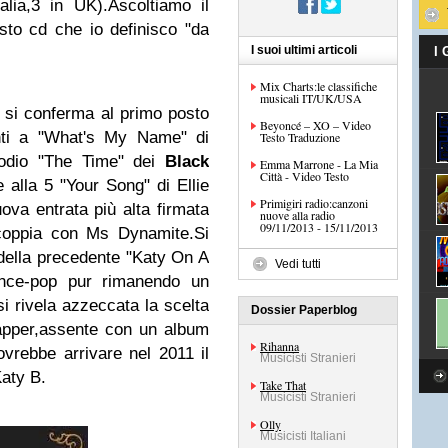
lia,3 in UK).Ascoltiamo il
esto cd che io definisco "da
I suoi ultimi articoli
I
Mix Charts:le classifiche
musicali IT/UK/USA
 si conferma al primo posto
Beyoncé – XO – Video
anti a "What's My Name" di
Testo Traduzione
podio "The Time" dei
Black
Emma Marrone - La Mia
Città - Video Testo
alla 5 "Your Song" di Ellie
Primigiri radio:canzoni
ova entrata più alta firmata
nuove alla radio
09/11/2013 - 15/11/2013
 coppia con Ms Dynamite.Si
a della precedente "Katy On A
Vedi tutti
ance-pop pur rimanendo un
si rivela azzeccata la scelta
Dossier Paperblog
rapper,assente con un album
Rihanna
vrebbe arrivare nel 2011 il
Musicisti Stranieri
Katy B.
Take That
Musicisti Stranieri
Olly
Musicisti Italiani