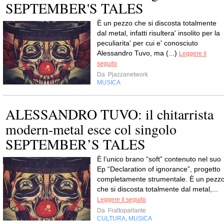
SEPTEMBER'S TALES
È un pezzo che si discosta totalmente
dal metal, infatti risultera' insolito per la
peculiarita' per cui e' conosciuto
Alessandro Tuvo, ma (...)
Leggere il
seguito
Da
Pjazzanetwork
MUSICA
ALESSANDRO TUVO: il chitarrista
modern-metal esce col singolo
SEPTEMBER’S TALES
È l’unico brano “soft” contenuto nel suo
Ep “Declaration of ignorance”, progetto
completamente strumentale. È un pezz
che si discosta totalmente dal metal,...
Leggere il seguito
Da
Fraltoparlante
CULTURA
MUSICA
,