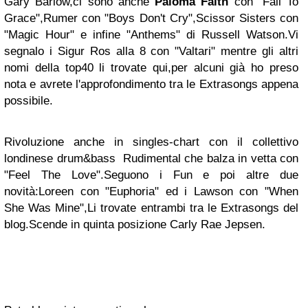
Gary Barlow,ci sono anche
Paloma Faith
con "Fall To
Grace",Rumer con "Boys Don't Cry",Scissor Sisters con
"Magic Hour" e infine "Anthems" di Russell Watson.Vi
segnalo i Sigur Ros alla 8 con "Valtari" mentre gli altri
nomi della top40 li trovate qui,per alcuni già ho preso
nota e avrete l'approfondimento tra le Extrasongs appena
possibile.
Rivoluzione anche in singles-chart con il collettivo
londinese drum&bass Rudimental che balza in vetta con
"Feel The Love".Seguono i Fun e poi altre due
novità:Loreen con "Euphoria" ed i Lawson con "When
She Was Mine",Li trovate entrambi tra le Extrasongs del
blog.Scende in quinta posizione Carly Rae Jepsen.