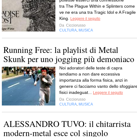
potesse esserci una connessione
tra The Plague Within e Splinters come
ve ne era una tra Tragic Idol e A Fragile
King.
Leggere il seguito
Da
Cicciorusso
CULTURA
MUSICA
,
Running Free: la playlist di Metal
Skunk per uno jogging più demoniaco
Noi adoratori delle teste di capra
tendiamo a non dare eccessiva
importanza alla forma fisica, anzi in
genere ci facciamo vanto dello sfoggiar
fisici inadeguat...
Leggere il seguito
Da
Cicciorusso
CULTURA
MUSICA
,
ALESSANDRO TUVO: il chitarrista
modern-metal esce col singolo