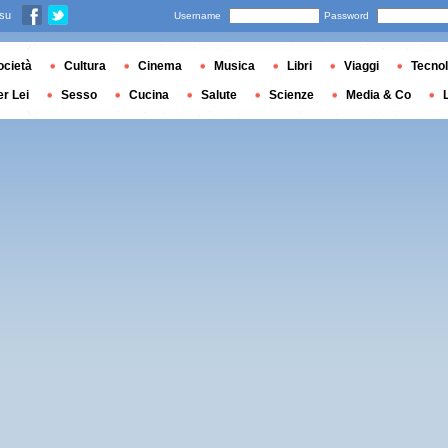
 su
Username
Password
ocietà
Cultura
Cinema
Musica
Libri
Viaggi
Tecnol
er Lei
Sesso
Cucina
Salute
Scienze
Media & Co