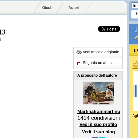
Giochi
Autori
13
o
L
Vedi articolo originale
L'
Segnala un abuso
GI
A proposito dell'autore
Martinaframmartino
Agi
1414
condivisioni
Vedi il suo profilo
Vedi il suo blog