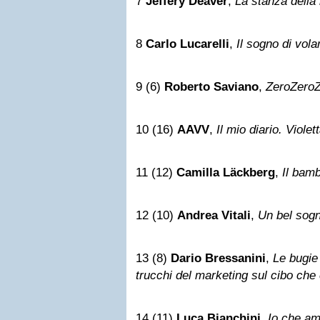
7
Jeffery Deaver
,
La stanza della
8
Carlo Lucarelli
,
Il sogno di vola
9 (6)
Roberto Saviano
,
ZeroZero
10 (16)
AAVV
,
Il mio diario. Violet
11 (12)
Camilla Läckberg
,
Il bam
12 (10)
Andrea Vitali
,
Un bel sog
13 (8)
Dario Bressanini
,
Le bugie 
trucchi del marketing sul cibo ch
14 (11)
Luca Bianchini
,
Io che am