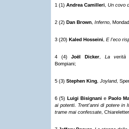
1 (1)
Andrea Camilleri
,
Un covo d
2 (2)
Dan Brown
,
Inferno
, Mondad
3 (20)
Kaled Hosseini
,
E l’eco ri
4 (4)
Joël Dicker
,
La verità
Bompiani;
5 (3)
Stephen King
,
Joyland
, Spe
6 (5)
Luigi Bisignani
e
Paolo M
ai potenti. Trent’anni di potere in I
trame mai confessate
, Chiarelette