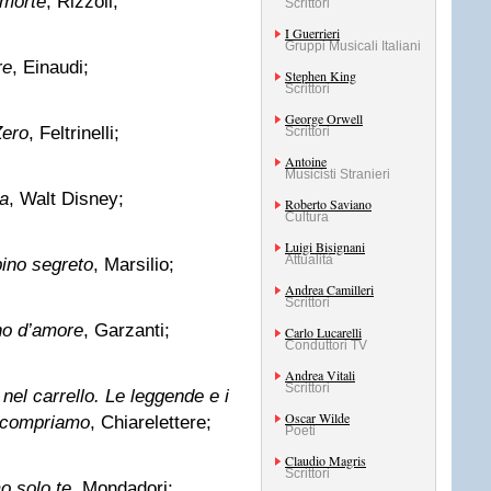
 morte
, Rizzoli;
Scrittori
I Guerrieri
Gruppi Musicali Italiani
re
, Einaudi;
Stephen King
Scrittori
George Orwell
Zero
, Feltrinelli;
Scrittori
Antoine
Musicisti Stranieri
ta
, Walt Disney;
Roberto Saviano
Cultura
Luigi Bisignani
Attualità
bino segreto
, Marsilio;
Andrea Camilleri
Scrittori
no d’amore
, Garzanti;
Carlo Lucarelli
Conduttori TV
Andrea Vitali
Scrittori
nel carrello. Le leggende e i
Oscar Wilde
e compriamo
, Chiarelettere;
Poeti
Claudio Magris
Scrittori
o solo te
, Mondadori;