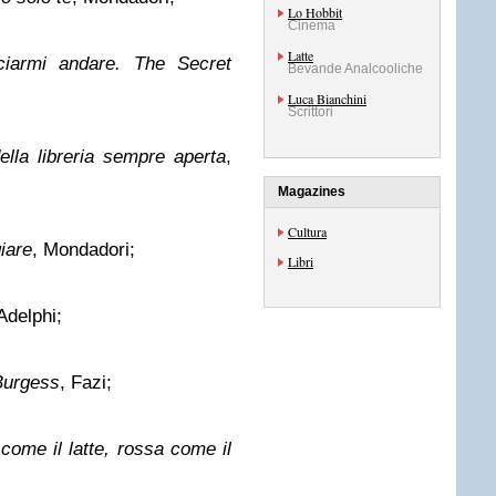
Lo Hobbit
Cinema
Latte
ciarmi andare. The Secret
Bevande Analcooliche
Luca Bianchini
Scrittori
della libreria sempre aperta
,
Magazines
Cultura
giare
, Mondadori;
Libri
 Adelphi;
 Burgess
, Fazi;
come il latte, rossa come il