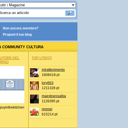
Non ancora membro?
Proponi il tuo blog
A COMMUNITY CULTURA
AUTORE DEL
TOP UTENTI
ORNO
intrattenimento
1608418 pt
lory663
1211328 pt
maestrarosalba
1126395 pt
psyinthekitchen
rimmel
615214 pt