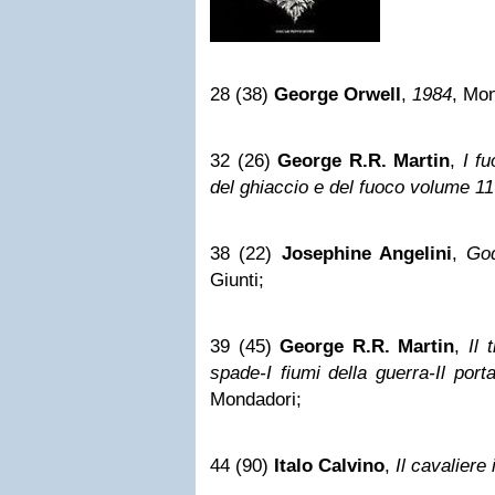
28 (38)
George Orwell
,
1984
, Mon
32 (26)
George R.R. Martin
,
I f
del ghiaccio e del fuoco volume 11
38 (22)
Josephine Angelini
,
God
Giunti;
39 (45)
George R.R. Martin
,
Il 
spade-I fiumi della guerra-Il port
Mondadori;
44 (90)
Italo Calvino
,
Il cavaliere