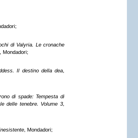
dadori;
uochi di Valyria. Le cronache
, Mondadori;
dess. Il destino della dea
,
trono di spade: Tempesta di
ale delle tenebre. Volume 3
,
 inesistente
, Mondadori;