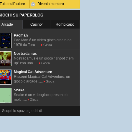
Tutto sull'autore
Diventa membro
 GIOCHI SU PAPERBLOG
Arcade
Casino'
Rompicapo
Pacman
Pac-Man é un video gioco creato nel
1979 da Toru......
Gioca
Nostradamus
Nostradamus è un gioco " shoot them
up" con una......
Gioca
Magical Cat Adventure
Riscopri Magical Cat Adventure, un
gioco d'arcade......
Gioca
Snake
Snake è un videogioco presente in
molti......
Gioca
Scopri lo spazio giochi di