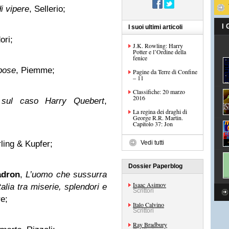
i vipere
, Sellerio;
I
I suoi ultimi articoli
ori;
J.K. Rowling: Harry
Potter e l’Ordine della
fenice
spose
, Piemme;
Pagine da Terre di Confine
– 11
Classifiche: 20 marzo
2016
 sul caso Harry Quebert
,
La regina dei draghi di
George R.R. Martin.
Capitolo 37: Jon
rling & Kupfer;
Vedi tutti
Dossier Paperblog
adron
,
L’uomo che sussurra
Isaac Asimov
talia tra miserie, splendori e
Scrittori
re;
Italo Calvino
Scrittori
Ray Bradbury