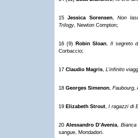
15
Jessica Sorensen
,
Non las
Trilogy
, Newton Compton;
16 (9)
Robin Sloan
,
Il segreto 
Corbaccio;
17
Claudio Magris
,
L’infinito viag
18
Georges Simenon
,
Faubourg
,
19
Elizabeth Strout
,
I ragazzi di
20
Alessandro D’Avenia
,
Bianca 
sangue
, Mondadori.