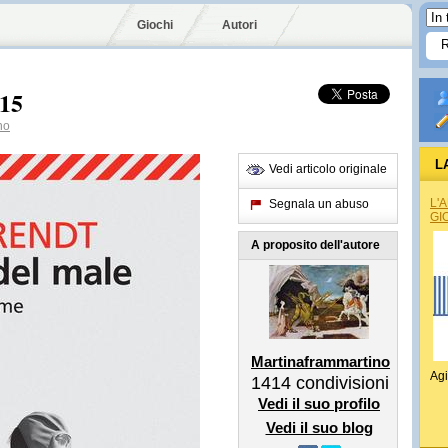
Giochi
Autori
015
no
L
Vedi articolo originale
L'
Segnala un abuso
GI
A proposito dell'autore
Martinaframmartino
Agi
1414
condivisioni
Vedi il suo profilo
Vedi il suo blog