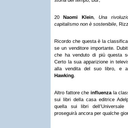
storia del tempo
, Bur;
20
Naomi Klein
,
Una rivoluzi
capitalismo non è sostenibile
, Rizz
Ricordo che questa è la classifica
se un venditore importante. Dubito
che ha venduto di più questa se
Certo la sua apparizione in telev
alla vendita del suo libro, e 
Hawking
.
Altro fattore che
influenza
la clas
sui libri della casa editrice Adel
quella sui libri dell’Universale
proseguirà ancora per qualche gio