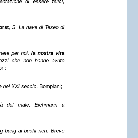
entazione di essere felici
,
orst
,
S. La nave di Teseo di
mete per noi,
la nostra vita
agazzi che non hanno avuto
ri;
le nel XXI secolo
, Bompiani;
ità del male, Eichmann a
ig bang ai buchi neri. Breve