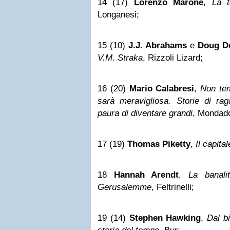
14 (17)
Lorenzo Marone
,
La t
Longanesi;
15 (10)
J.J. Abrahams
e
Doug D
V.M. Straka
, Rizzoli Lizard;
16 (20)
Mario Calabresi
,
Non te
sarà meravigliosa. Storie di r
paura di diventare grandi
, Mondado
17 (19)
Thomas Piketty
,
Il capita
18
Hannah Arendt
,
La banal
Gerusalemme
, Feltrinelli;
19 (14)
Stephen Hawking
,
Dal b