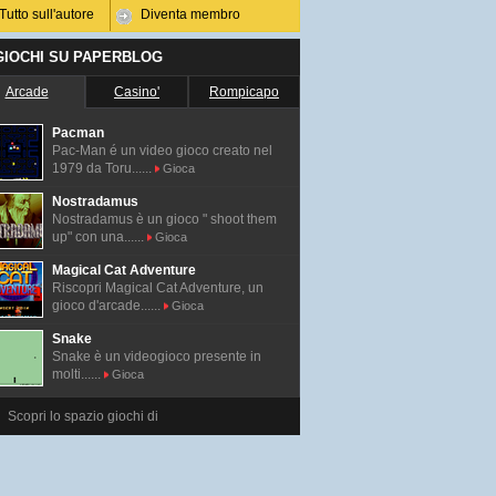
Tutto sull'autore
Diventa membro
 GIOCHI SU PAPERBLOG
Arcade
Casino'
Rompicapo
Pacman
Pac-Man é un video gioco creato nel
1979 da Toru......
Gioca
Nostradamus
Nostradamus è un gioco " shoot them
up" con una......
Gioca
Magical Cat Adventure
Riscopri Magical Cat Adventure, un
gioco d'arcade......
Gioca
Snake
Snake è un videogioco presente in
molti......
Gioca
Scopri lo spazio giochi di