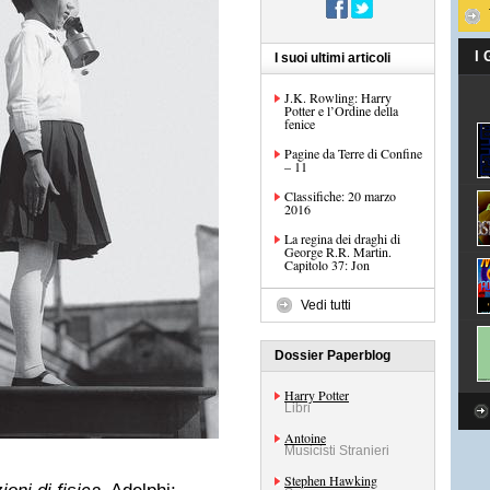
I
I suoi ultimi articoli
J.K. Rowling: Harry
Potter e l’Ordine della
fenice
Pagine da Terre di Confine
– 11
Classifiche: 20 marzo
2016
La regina dei draghi di
George R.R. Martin.
Capitolo 37: Jon
Vedi tutti
Dossier Paperblog
Harry Potter
Libri
Antoine
Musicisti Stranieri
Stephen Hawking