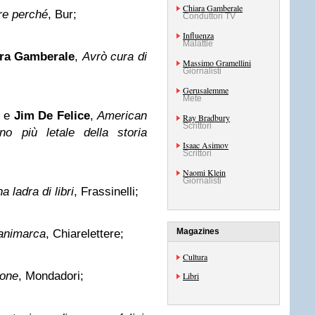
Chiara Gamberale
re perché
, Bur;
Conduttori TV
Influenza
Malattie
ra Gamberale
,
Avrò cura di
Massimo Gramellini
Giornalisti
Gerusalemme
Mete
e
Jim De Felice
,
American
Ray Bradbury
Scrittori
no più letale della storia
Isaac Asimov
Scrittori
Naomi Klein
Giornalisti
a ladra di libri
, Frassinelli;
Magazines
Danimarca
, Chiarelettere;
Cultura
ione
, Mondadori;
Libri