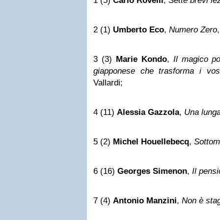
1 (5)
Carlo Rovelli
,
Sette brevi lez
2 (1)
Umberto Eco
,
Numero Zero
3 (3)
Marie Kondo
,
Il magico po
giapponese che trasforma i vost
Vallardi;
4 (11)
Alessia Gazzola
,
Una lunga
5 (2)
Michel Houellebecq
,
Sottom
6 (16)
Georges Simenon
,
Il pens
7 (4)
Antonio Manzini
,
Non è sta