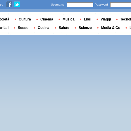
 su
Username
Password
ocietà
Cultura
Cinema
Musica
Libri
Viaggi
Tecnol
er Lei
Sesso
Cucina
Salute
Scienze
Media & Co