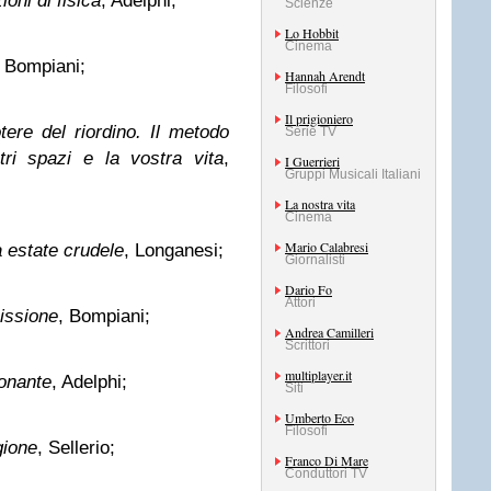
ioni di fisica
, Adelphi;
Scienze
Lo Hobbit
Cinema
, Bompiani;
Hannah Arendt
Filosofi
Il prigioniero
tere del riordino. Il metodo
Serie TV
ri spazi e la vostra vita
,
I Guerrieri
Gruppi Musicali Italiani
La nostra vita
Cinema
Mario Calabresi
 estate crudele
, Longanesi;
Giornalisti
Dario Fo
Attori
issione
, Bompiani;
Andrea Camilleri
Scrittori
multiplayer.it
ionante
, Adelphi;
Siti
Umberto Eco
Filosofi
gione
, Sellerio;
Franco Di Mare
Conduttori TV