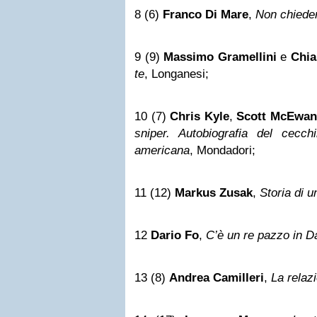
8 (6)
Franco Di Mare
,
Non chiede
9 (9)
Massimo Gramellini
e
Chia
te
, Longanesi;
10 (7)
Chris Kyle
,
Scott McEwan
sniper. Autobiografia del cecchi
americana
, Mondadori;
11 (12)
Markus Zusak
,
Storia di un
12
Dario Fo
,
C’è un re pazzo in 
13 (8)
Andrea Camilleri
,
La relaz