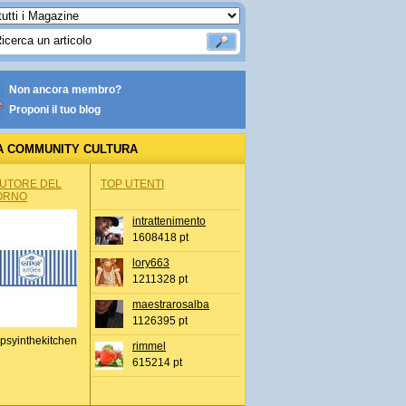
Non ancora membro?
Proponi il tuo blog
A COMMUNITY CULTURA
AUTORE DEL
TOP UTENTI
ORNO
intrattenimento
1608418 pt
lory663
1211328 pt
maestrarosalba
1126395 pt
psyinthekitchen
rimmel
615214 pt