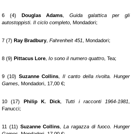
6 (4)
Douglas Adams
,
Guida galattica per gli
autostoppisti. Il ciclo completo
, Mondadori;
7 (7)
Ray Bradbury
,
Fahrenheit 451
, Mondadori;
8 (9)
Pittacus Lore
,
Io sono il numero quattro
, Tea;
9 (10)
Suzanne Collins
,
Il canto della rivolta. Hunger
Games
, Mondadori, 17,00 €;
10 (17)
Philip K. Dick
,
Tutti i racconti 1964-1981
,
Fanucci;
11 (11)
Suzanne Collins
,
La ragazza di fuoco. Hunger
Games
, Mondadori, 17,00 €;