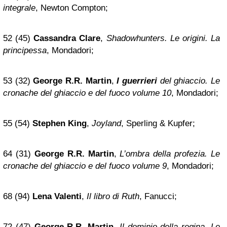
integrale
, Newton Compton;
52 (45)
Cassandra Clare
,
Shadowhunters. Le origini. La
principessa
, Mondadori;
53 (32)
George R.R. Martin
,
I guerrieri
del ghiaccio. Le
cronache del ghiaccio e del fuoco volume 10
, Mondadori;
55 (54)
Stephen King
,
Joyland
, Sperling & Kupfer;
64 (31)
George R.R. Martin
,
L’ombra della profezia. Le
cronache del ghiaccio e del fuoco volume 9
, Mondadori;
68 (94)
Lena Valenti
,
Il libro di Ruth
, Fanucci;
72 (47)
George R.R. Martin
,
Il dominio della regina. Le