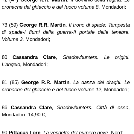
cronache del ghiaccio e del fuoco volume 8
, Mondadori;
73 (59)
George R.R. Martin
,
Il trono di spade: Tempesta
di spade-I fiumi della guerra-Il portale delle tenebre.
Volume 3
, Mondadori;
80
Cassandra Clare
,
Shadowhunters. Le origini.
L’angelo
, Mondadori;
81 (85)
George R.R. Martin
,
La danza dei draghi. Le
cronache del ghiaccio e del fuoco volume 12
, Mondadori;
86
Cassandra Clare
,
Shadowhunters. Città di ossa
,
Mondadori, 14,90 €;
90
Pittacus Lore
,
La vendetta del numero nove
, Nord;