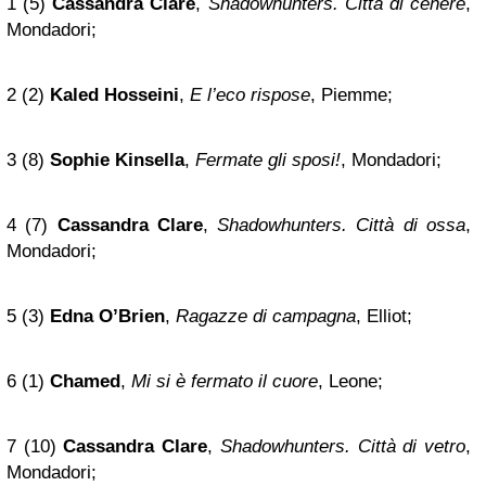
1 (5)
Cassandra Clare
,
Shadowhunters. Città di cenere
,
Mondadori;
2 (2)
Kaled Hosseini
,
E l’eco rispose
, Piemme;
3 (8)
Sophie Kinsella
,
Fermate gli sposi!
, Mondadori;
4 (7)
Cassandra Clare
,
Shadowhunters. Città di ossa
,
Mondadori;
5 (3)
Edna O’Brien
,
Ragazze di campagna
, Elliot;
6 (1)
Chamed
,
Mi si è fermato il cuore
, Leone;
7 (10)
Cassandra Clare
,
Shadowhunters. Città di vetro
,
Mondadori;