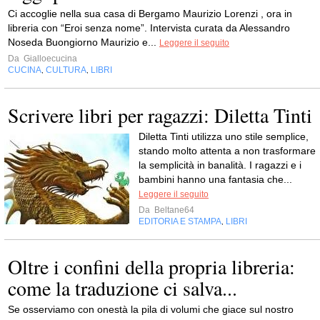
Ci accoglie nella sua casa di Bergamo Maurizio Lorenzi , ora in
libreria con “Eroi senza nome”. Intervista curata da Alessandro
Noseda Buongiorno Maurizio e...
Leggere il seguito
Da
Gialloecucina
CUCINA
CULTURA
LIBRI
,
,
Scrivere libri per ragazzi: Diletta Tinti
Diletta Tinti utilizza uno stile semplice,
stando molto attenta a non trasformare
la semplicità in banalità. I ragazzi e i
bambini hanno una fantasia che...
Leggere il seguito
Da
Beltane64
EDITORIA E STAMPA
LIBRI
,
Oltre i confini della propria libreria:
come la traduzione ci salva...
Se osserviamo con onestà la pila di volumi che giace sul nostro