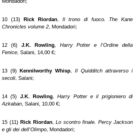
Mondadori;
10 (13)
Rick Riordan
,
Il trono di fuoco. The Kane
Chronicles volume 2
, Mondadori;
12 (6)
J.K. Rowling
,
Harry Potter e l’Ordine della
Fenice
, Salani, 14,00 €;
13 (9)
Kennilworthy Whisp
,
Il Quidditch attraverso i
secoli
, Salani;
14 (5)
J.K. Rowling
,
Harry Potter e il prigioniero di
Azkaban
, Salani, 10,00 €;
15 (11)
Rick Riordan
,
Lo scontro finale. Percy Jackson
e gli dei dell’Olimpo
, Mondadori;