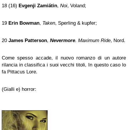
18 (16)
Evgenji Zamiátin
,
Noi
, Voland;
19
Erin Bowman
,
Taken
, Sperling & kupfer;
20
James Patterson
,
Nevermore
. Maximum Ride
, Nord.
Come spesso accade, il nuovo romanzo di un autore
rilancia in classifica i suoi vecchi titoli, In questo caso lo
fa Pittacus Lore.
(Gialli e) horror: