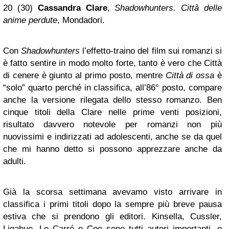
20 (30)
Cassandra Clare
,
Shadowhunters. Città delle
anime perdute
, Mondadori.
Con
Shadowhunters
l’effetto-traino del film sui romanzi si
è fatto sentire in modo molto forte, tanto è vero che Città
di cenere è giunto al primo posto, mentre
Città di ossa
è
“solo” quarto perché in classifica, all’86° posto, compare
anche la versione rilegata dello stesso romanzo. Ben
cinque titoli della Clare nelle prime venti posizioni,
risultato davvero notevole per romanzi non più
nuovissimi e indirizzati ad adolescenti, anche se da quel
che mi hanno detto si possono apprezzare anche da
adulti.
Già la scorsa settimana avevamo visto arrivare in
classifica i primi titoli dopo la sempre più breve pausa
estiva che si prendono gli editori. Kinsella, Cussler,
Ligabue, Le Carré e Coe sono tutti autori importanti, e