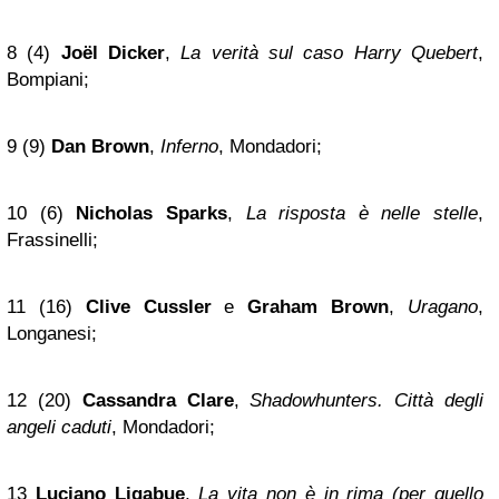
8 (4)
Joël Dicker
,
La verità sul caso Harry Quebert
,
Bompiani;
9 (9)
Dan Brown
,
Inferno
, Mondadori;
10 (6)
Nicholas Sparks
,
La risposta è nelle stelle
,
Frassinelli;
11 (16)
Clive Cussler
e
Graham Brown
,
Uragano
,
Longanesi;
12 (20)
Cassandra Clare
,
Shadowhunters. Città degli
angeli caduti
, Mondadori;
13
Luciano Ligabue
,
La vita non è in rima (per quello