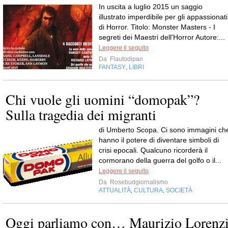
In uscita a luglio 2015 un saggio
illustrato imperdibile per gli appassionati
di Horror. Titolo: Monster Masters - I
segreti dei Maestri dell'Horror Autore:...
Leggere il seguito
Da
Flautodipan
FANTASY
LIBRI
,
Chi vuole gli uomini “domopak”?
Sulla tragedia dei migranti
di Umberto Scopa. Ci sono immagini ch
hanno il potere di diventare simboli di
crisi epocali. Qualcuno ricorderà il
cormorano della guerra del golfo o il...
Leggere il seguito
Da
Rosebudgiornalismo
ATTUALITÀ
CULTURA
SOCIETÀ
,
,
Oggi parliamo con… Maurizio Lorenz