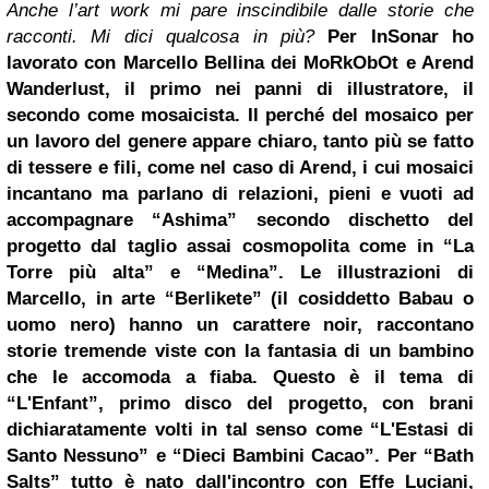
Anche l’art work mi pare inscindibile dalle storie che
racconti. Mi dici qualcosa in più?
Per InSonar ho
lavorato con Marcello Bellina dei MoRkObOt e Arend
Wanderlust, il primo nei panni di illustratore, il
secondo come mosaicista. Il perché del mosaico per
un lavoro del genere appare chiaro, tanto più se fatto
di tessere e fili, come nel caso di Arend, i cui mosaici
incantano ma parlano di relazioni, pieni e vuoti ad
accompagnare “Ashima” secondo dischetto del
progetto dal taglio assai cosmopolita come in “La
Torre più alta” e “Medina”. Le illustrazioni di
Marcello, in arte “Berlikete” (il cosiddetto Babau o
uomo nero) hanno un carattere noir, raccontano
storie tremende viste con la fantasia di un bambino
che le accomoda a fiaba. Questo è il tema di
“L'Enfant”, primo disco del progetto, con brani
dichiaratamente volti in tal senso come “L'Estasi di
Santo Nessuno” e “Dieci Bambini Cacao”. Per “Bath
Salts” tutto è nato dall'incontro con Effe Luciani,