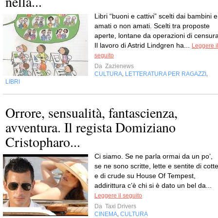
nella...
Libri “buoni e cattivi” scelti dai bambini e
amati o non amati. Scelti tra proposte
aperte, lontane da operazioni di censura
Il lavoro di Astrid Lindgren ha...
Leggere i
seguito
Da
Zazienews
CULTURA
LETTERATURA PER RAGAZZI
,
,
LIBRI
Orrore, sensualità, fantascienza,
avventura. Il regista Domiziano
Cristopharo...
Ci siamo. Se ne parla ormai da un po’,
se ne sono scritte, lette e sentite di cott
e di crude su House Of Tempest,
addirittura c’è chi si è dato un bel da...
Leggere il seguito
Da
Taxi Drivers
CINEMA
CULTURA
,