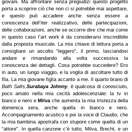
giovani.
Ma affrontare senza pregiudizi questo progetto
porta a scoprire ciò che non ci si potrebbe mai aspettare,
e questo può accadere anche senza essere a
conoscenza dell’iter realizzativo, delle partecipazioni,
delle collaborazioni, anche se occorre dire che mai come
in questo caso l’art work è da considerarsi inscindibile
dalla proposta musicale. La mia chiave di lettura porta a
consigliare un ascolto “leggero”, il primo, lasciandosi
andare e rimandando alla volta successiva la
conoscenza dei dettagli. Cosa potrebbe succedere? Ero
in auto, un lungo viaggio, e la voglia di ascoltare tutto di
fila. La mia giovane figlia accanto a me. Il quarto brano di
Bath Salts,
Surabaya Johnny
, è qualcosa di conosciuto,
poco amato nella mia cecità adolescenziale: la tv in
bianco e nero e
Milva
che aumenta la mia tristezza della
domenica sera, anche quella in bianco e nero.
Accompagnamento acustico e poi la voce di Claudio, che
la mia bambina apostrafa con stupore come quella di un
“attore”. In quella canzone c’è tutto, Milva, Brecht, e un