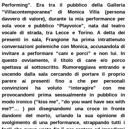
Performing”. Era tra il pubblico della Galleria
“Villacontemporanea” di Monica Villa (persona
davvero di valore), durante la mia performance per
sola voce e pubblico “Playvoice”, nata dal teatro
vocale di strada, tra Lecce e
Torino
. A detta dei
presenti in sala, Frangione ha prima intrattenuto
conversazioni polemiche con Monica, accusandola di
invitare a performare “cani e porci” e non lui. In
questo ovviamente, il titolo di cane e/o porco
spettava al sottoscritto. Rumoreggiava entrando e
uscendo dalla sala cercando di portare il proprio
parere ai presenti fino a che per personali
convinzioni ha voluto “interagire” con me
provocandomi prima sessualmente in pubblico in
modo ironico (“kiss me”, “do you want have sex with
me?”… ) poi disegnandomi una croce in fronte
dandomi del morto, urlando la sua opinione di
svolgimento di una performance, strappando tutti i