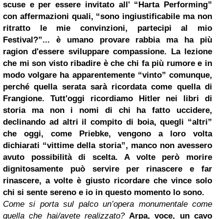
scuse e per essere invitato all' “Harta Performing”
con affermazioni quali, “sono ingiustificabile ma non
ritratto le mie convinzioni, partecipi al mio
Festival?”... è umano provare rabbia ma ha più
ragion d'essere sviluppare compassione. La lezione
che mi son visto ribadire è che chi fa più rumore e in
modo volgare ha apparentemente “vinto” comunque,
perché quella serata sarà ricordata come quella di
Frangione. Tutt'oggi ricordiamo Hitler nei libri di
storia ma non i nomi di chi ha fatto uccidere,
declinando ad altri il compito di boia, quegli “altri”
che oggi, come Priebke, vengono a loro volta
dichiarati “vittime della storia”, manco non avessero
avuto possibilità di scelta. A volte però morire
dignitosamente può servire per rinascere e far
rinascere, a volte è giusto ricordare che vince solo
chi si sente sereno e io in questo momento lo sono.
Come si porta sul palco un’opera monumentale come
quella che hai/avete realizzato?
Arpa, voce, un cavo