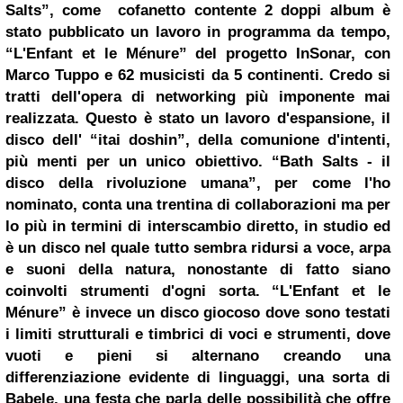
Salts”, come cofanetto contente 2 doppi album è
stato pubblicato un lavoro in programma da tempo,
“L'Enfant et le Ménure” del progetto InSonar, con
Marco Tuppo e 62 musicisti da 5 continenti. Credo si
tratti dell'opera di networking più imponente mai
realizzata. Questo è stato un lavoro d'espansione, il
disco dell' “itai doshin”, della comunione d'intenti,
più menti per un unico obiettivo. “Bath Salts - il
disco della rivoluzione umana”, per come l'ho
nominato, conta una trentina di collaborazioni ma per
lo più in termini di interscambio diretto, in studio ed
è un disco nel quale tutto sembra ridursi a voce, arpa
e suoni della natura, nonostante di fatto siano
coinvolti strumenti d'ogni sorta. “L'Enfant et le
Ménure” è invece un disco giocoso dove sono testati
i limiti strutturali e timbrici di voci e strumenti, dove
vuoti e pieni si alternano creando una
differenziazione evidente di linguaggi, una sorta di
Babele, una festa che parla delle possibilità che offre