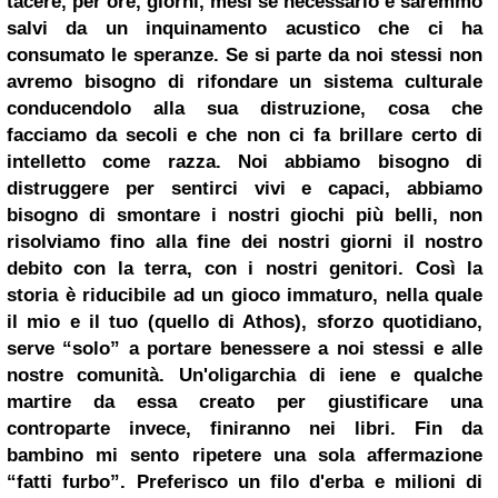
tacere, per ore, giorni, mesi se necessario e saremmo
salvi da un inquinamento acustico che ci ha
consumato le speranze. Se si parte da noi stessi non
avremo bisogno di rifondare un sistema culturale
conducendolo alla sua distruzione, cosa che
facciamo da secoli e che non ci fa brillare certo di
intelletto come razza. Noi abbiamo bisogno di
distruggere per sentirci vivi e capaci, abbiamo
bisogno di smontare i nostri giochi più belli, non
risolviamo fino alla fine dei nostri giorni il nostro
debito con la terra, con i nostri genitori. Così la
storia è riducibile ad un gioco immaturo, nella quale
il mio e il tuo (quello di Athos), sforzo quotidiano,
serve “solo” a portare benessere a noi stessi e alle
nostre comunità. Un'oligarchia di iene e qualche
martire da essa creato per giustificare una
controparte invece, finiranno nei libri. Fin da
bambino mi sento ripetere una sola affermazione
“fatti furbo”. Preferisco un filo d'erba e milioni di