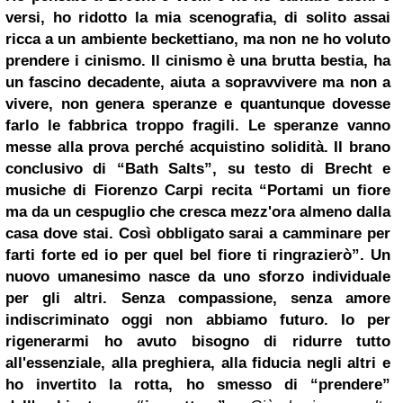
versi, ho ridotto la mia scenografia, di solito assai
ricca a un ambiente beckettiano, ma non ne ho voluto
prendere i cinismo. Il cinismo è una brutta bestia, ha
un fascino decadente, aiuta a sopravvivere ma non a
vivere, non genera speranze e quantunque dovesse
farlo le fabbrica troppo fragili. Le speranze vanno
messe alla prova perché acquistino solidità. Il brano
conclusivo di “Bath Salts”, su testo di Brecht e
musiche di Fiorenzo Carpi recita “Portami un fiore
ma da un cespuglio che cresca mezz'ora almeno dalla
casa dove stai. Così obbligato sarai a camminare per
farti forte ed io per quel bel fiore ti ringrazierò”. Un
nuovo
umanesimo
nasce da uno sforzo individuale
per gli altri. Senza compassione, senza amore
indiscriminato oggi non abbiamo futuro. Io per
rigenerarmi ho avuto bisogno di ridurre tutto
all'essenziale, alla preghiera, alla fiducia negli altri e
ho invertito la rotta, ho smesso di “prendere”