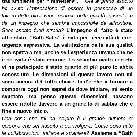
dall'ambiente per “immettere”.
Già al primo ascolto
ho avuto l’impressione di essere in possesso di un
lavoro dalle dimensioni enormi, dalla qualità inusuale, e
da un impegno che sembra impossibile da affrontare.
Sono andato fuori strada?
L'impegno di fatto è stato
affrontato. “Bath Salts” è nato per necessità di dire,
urgenza espressiva. La valutazione della sua qualità
non spetta a me, anche se l'esperienza umana che ne
è derivata è stata enorme. Lo scambio avuto con chi
vi ha partecipato è stato quanto di più puro io abbia
conosciuto. Le dimensioni di questo lavoro non mi
sono ancora del tutto chiare, tant'è che a tornare a
comporre oggi non saprei da dove iniziare, mi sento
svuotato, ma penso queste dimensioni possano
essere ridotte davvero a un granello di sabbia che è
fine e nuovo inizio.
Una cosa che mi ha colpito è il grande numero di
persone che sei riuscito a coinvolgere. Come sono nate
le collaborazioni, italiane e straniere?
Assieme a “Bath