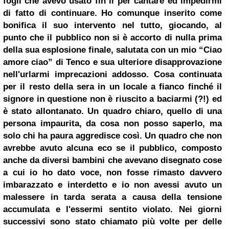
fogli che avevo usato fin lì per cantare ed impedirmi
di fatto di continuare. Ho comunque inserito come
bonifica il suo intervento nel tutto, giocando, al
punto che il pubblico non si è accorto di nulla prima
della sua esplosione finale, salutata con un mio “Ciao
amore ciao” di Tenco e sua ulteriore disapprovazione
nell'urlarmi imprecazioni addosso. Cosa continuata
per il resto della sera in un locale a fianco finché il
signore in questione non è riuscito a baciarmi (?!) ed
è stato allontanato. Un quadro chiaro, quello di una
persona impaurita, da cosa non posso saperlo, ma
solo chi ha paura aggredisce così. Un quadro che non
avrebbe avuto alcuna eco se il pubblico, composto
anche da diversi bambini che avevano disegnato cose
a cui io ho dato voce, non fosse rimasto davvero
imbarazzato e interdetto e io non avessi avuto un
malessere in tarda serata a causa della tensione
accumulata e l'essermi sentito violato. Nei giorni
successivi sono stato chiamato più volte per delle