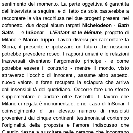
sentimento del momento. La parte oggettiva è garantita
dall’intervista a seguire, e di fatto da sola basterebbe a
raccontare la vita racchiusa nei due progetti presenti nel
cofanetto, due doppi album targati
Nichelodeon
-
Bath
Salts
- e
InSonar
-
L’Enfant et le Ménure
,
progetto di
Milano e
Marco Tuppo
.
Lavori diversi per raccontare la
Storia, il presente e ipotizzare un futuro che nessuno
potrebbe prevedere roseo. I rapporti umani e le relazioni
trasversali diventano l’argomento principe - e come
potrebbe essere il contrario - mentre il mondo, visto
attraverso l’occhio di innocenti, assume altro aspetto,
nuovo valore, e forse recupera la sciagura che arriva
dall’insensibilità del quotidiano. Occorre fare uno sforzo
supplementare e andare oltre l’ascolto. Il lavoro che
Milano ci regala è monumentale, e nel caso di InSonar il
coinvolgimento di un elevato numero di musicisti
provenienti dai cinque continenti testimonia al contempo
l’originalità della proposta e l’amore indiscusso che
Claudio riesce a suscitare nelle persone che incontrano