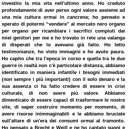
investito la mia vita nell'ultimo anno. Ho creduto
profondamente di aver perso ogni valore assieme ad
una mia cultura ormai in cancrena; ho pensato e
sperato di potermi “vendere” al mercato nero organo
per organo per ricambiare i sacrifici compiuti dai
miei genitori per me e ho trovato in rete una valanga
di disperati che lo avevano già fatto. Ho letto
testimonianze, ho visto immagini e ho avuto paura.
Ho capito che tra l'epoca in corso e quella tra le due
guerre in realtà non c'è particolare distanza, abbiamo
identificato in maniera infantile i bisogni immediati
(non sempre i più importanti) con il solo denaro e la
sua assenza ci ha fatto credere di essere in crisi
culturale, di non avere più valore. Abbiamo
dimenticato di essere capaci di trasformare le nostre
vite, di saper costruire momento per momento, di
avere risorse inimmaginabili e le abbiamo bruciate
sull'altare di un'era dei consumi ormai al tramonto.
Ho pensato a Brecht e Weill e ne ho cantato suoni e