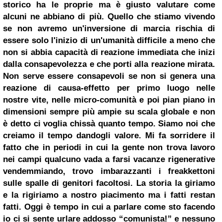
storico ha le proprie ma è giusto valutare come
alcuni ne abbiano di più. Quello che stiamo vivendo
se non avremo un'inversione di marcia rischia di
essere solo l'inizio di un'umanità difficile a meno che
non si abbia capacità di reazione immediata che inizi
dalla consapevolezza e che porti alla reazione mirata.
Non serve essere consapevoli se non si genera una
reazione di causa-effetto per primo luogo nelle
nostre vite, nelle micro-comunità e poi pian piano in
dimensioni sempre più ampie su scala globale e non
è detto ci voglia chissà quanto tempo. Siamo noi che
creiamo il tempo dandogli valore. Mi fa sorridere
il
fatto
che in periodi in cui la gente non trova lavoro
nei campi qualcuno vada a farsi vacanze rigenerative
vendemmiando, trovo imbarazzanti i freakkettoni
sulle spalle di genitori facoltosi. La storia la giriamo
e la rigiriamo a nostro piacimento ma i fatti restan
fatti. Oggi è tempo in cui a parlare come sto facendo
io ci si sente urlare addosso “comunista!” e nessuno