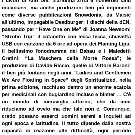
i lavori di Alio Die, Mariolina Zitta e numerosi land
musicians, ma anche produzioni ben più imponenti
come diverse pubblicazioni Snowdonia, da Maisie
all'ultimo, impagabile Deadburger; i dischi della dEN,
passando per “Have One on Me” di Joanna Newsom;
“Strobo Trip” il cofanetto con lecca lecca, chiavetta
USB con canzone da 6 ore ad opera dei Flaming Lips;
il bellissimo fonodramma del Babau e i Maledetti
Cretini: “La Maschera della Morte Rossa”; le
produzioni di Davide Riccio, quelle di Vittore Baroni;
il ben più lontano negli anni “Ladies and Gentlemen
We Are Floating in Space” degli Spiritualized, nella
prima edizione, racchiuso dentro un enorme scatola
per medicinali con bugiardino incluso e blister ... C'è
un mondo di meraviglia attorno, che da anni
riduciamo ad ovvio ma che tale non è. Comunque,
credo possano esserci uomini sereni e inquieti ad
ogni epoca e latitudine, il tutto dipende dalla nostra
capacità di reazione alle difficoltà, ogni periodo