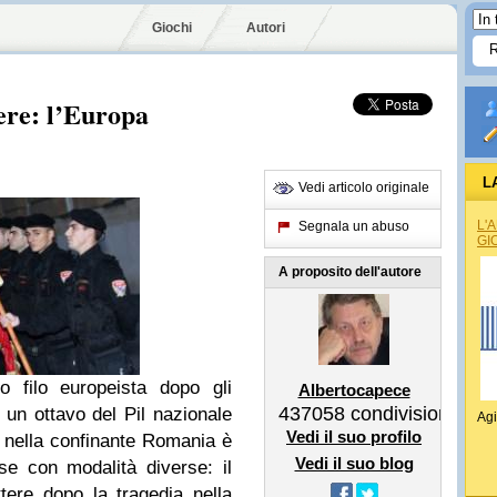
Giochi
Autori
ere: l’Europa
L
Vedi articolo originale
L'
Segnala un abuso
GI
A proposito dell'autore
o filo europeista dopo gli
Albertocapece
437058
condivisioni
un ottavo del Pil nazionale
Agi
Vedi il suo profilo
nella confinante Romania è
Vedi il suo blog
e con modalità diverse: il
ere dopo la tragedia nella