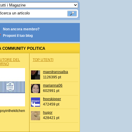
Non ancora membro?
Proponi il tuo blog
A COMMUNITY POLITICA
AUTORE DEL
TOP UTENTI
ORNO
maestrarosalba
1126395 pt
marianna06
602991 pt
freeskipper
472459 pt
psyinthekitchen
hugor
428421 pt