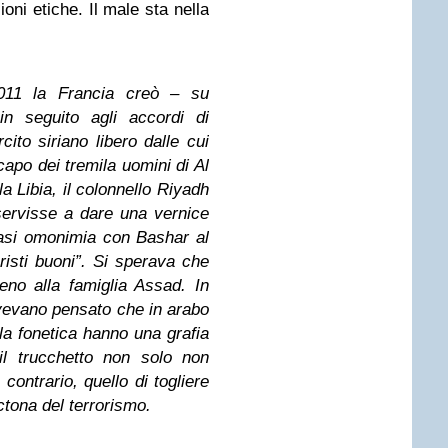
ioni etiche. Il male sta nella
2011 la Francia creò – su
n seguito agli accordi di
ito siriano libero dalle cui
capo dei tremila uomini di Al
a Libia, il colonnello Riyadh
ervisse a dare una vernice
uasi omonimia con Bashar al
risti buoni”. Si sperava che
no alla famiglia Assad. In
avevano pensato che in arabo
la fonetica hanno una grafia
il trucchetto non solo non
 contrario, quello di togliere
octona del terrorismo.