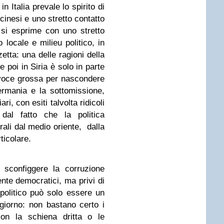
n Italia prevale lo spirito di
inesi e uno stretto contatto
a si esprime con uno stretto
locale e milieu politico, in
tta: una delle ragioni della
e poi in Siria è solo in parte
la voce grossa per nascondere
Germania e la sottomissione,
ri, con esiti talvolta ridicoli
dal fatto che la politica
orali dal medio oriente, dalla
ticolare.
i sconfiggere la corruzione
te democratici, ma privi di
o politico può solo essere un
giorno: non bastano certo i
con la schiena dritta o le