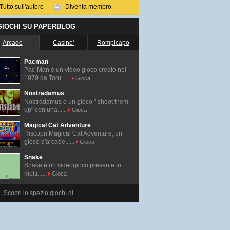
Tutto sull'autore
Diventa membro
 GIOCHI SU PAPERBLOG
Arcade
Casino'
Rompicapo
Pacman
Pac-Man é un video gioco creato nel
1979 da Toru......
Gioca
Nostradamus
Nostradamus è un gioco " shoot them
up" con una......
Gioca
Magical Cat Adventure
Riscopri Magical Cat Adventure, un
gioco d'arcade......
Gioca
Snake
Snake è un videogioco presente in
molti......
Gioca
Scopri lo spazio giochi di