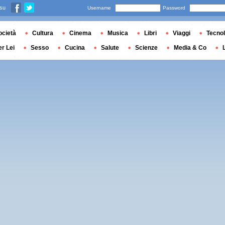
 su
Username
Password
ocietà
Cultura
Cinema
Musica
Libri
Viaggi
Tecnol
er Lei
Sesso
Cucina
Salute
Scienze
Media & Co