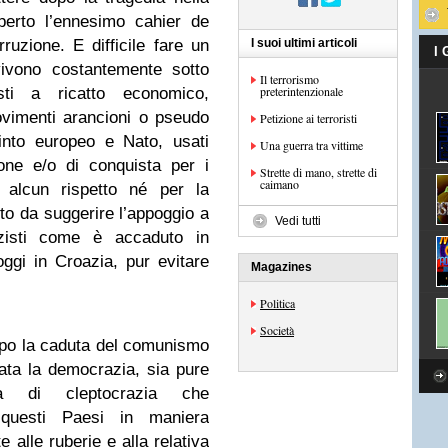
perto l’ennesimo cahier de
ruzione. E difficile fare un
I suoi ultimi articoli
I
vivono costantemente sotto
Il terrorismo
preterintenzionale
osti a ricatto economico,
ovimenti arancioni o pseudo
Petizione ai terroristi
ecinto europeo e Nato, usati
Una guerra tra vittime
one e/o di conquista per i
Strette di mano, strette di
caimano
a alcun rispetto né per la
to da suggerire l’appoggio a
Vedi tutti
zisti come è accaduto in
gi in Croazia, pur evitare
Magazines
Politica
Società
opo la caduta del comunismo
mata la democrazia, sia pure
a di cleptocrazia che
e questi Paesi in maniera
alle ruberie e alla relativa