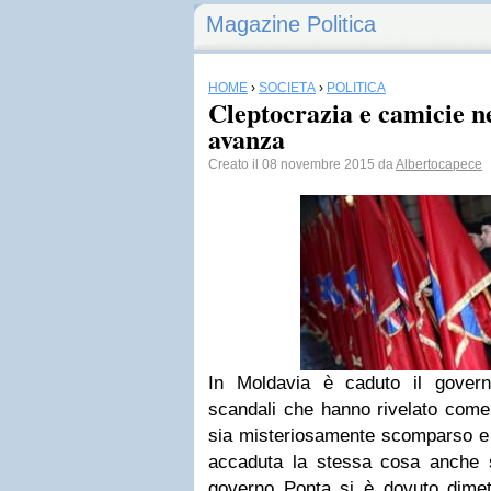
Magazine Politica
HOME
›
SOCIETÀ
›
POLITICA
Cleptocrazia e camicie n
avanza
Creato il 08 novembre 2015 da
Albertocapece
In Moldavia è caduto il govern
scandali che hanno rivelato come 
sia misteriosamente scomparso e 
accaduta la stessa cosa anche s
governo Ponta si è dovuto dimett