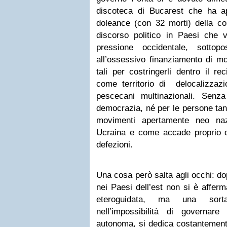
discoteca di Bucarest che ha a
doleance (con 32 morti) della cor
discorso politico in Paesi che 
pressione occidentale, sottop
all’ossessivo finanziamento di m
tali per costringerli dentro il r
come territorio di delocalizzazi
pescecani multinazionali. Senz
democrazia, né per le persone tan
movimenti apertamente neo na
Ucraina e come accade proprio og
defezioni.
Una cosa però salta agli occhi: d
nei Paesi dell’est non si è affer
eteroguidata, ma una sort
nell’impossibilità di governar
autonoma, si dedica costantemente 