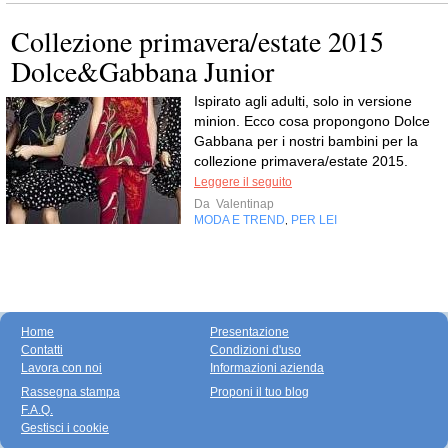
Collezione primavera/estate 2015
Dolce&Gabbana Junior
Ispirato agli adulti, solo in versione
minion. Ecco cosa propongono Dolce
Gabbana per i nostri bambini per la
collezione primavera/estate 2015.
Leggere il seguito
Da
Valentinap
MODA E TREND
PER LEI
,
Home
Presentazione
Contatti
Condizioni d'uso
Lavora con noi
Informazioni azienda
Rassegna stampa
Proponi il tuo blog
F.A.Q.
Gestisci i cookie