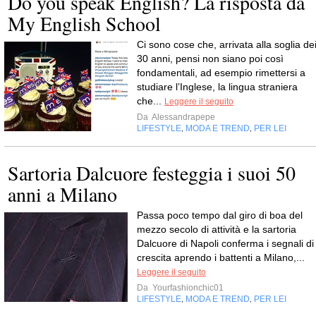
Do you speak English? La risposta da
My English School
Ci sono cose che, arrivata alla soglia de
30 anni, pensi non siano poi così
fondamentali, ad esempio rimettersi a
studiare l’Inglese, la lingua straniera
che...
Leggere il seguito
Da
Alessandrapepe
LIFESTYLE
MODA E TREND
PER LEI
,
,
Sartoria Dalcuore festeggia i suoi 50
anni a Milano
Passa poco tempo dal giro di boa del
mezzo secolo di attività e la sartoria
Dalcuore di Napoli conferma i segnali di
crescita aprendo i battenti a Milano,...
Leggere il seguito
Da
Yourfashionchic01
LIFESTYLE
MODA E TREND
PER LEI
,
,