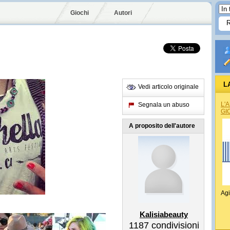
Giochi
Autori
L
Vedi articolo originale
L'
Segnala un abuso
GI
A proposito dell'autore
Agi
Kalisiabeauty
1187
condivisioni