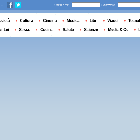
 su
Username
Password
ocietà
Cultura
Cinema
Musica
Libri
Viaggi
Tecnol
er Lei
Sesso
Cucina
Salute
Scienze
Media & Co