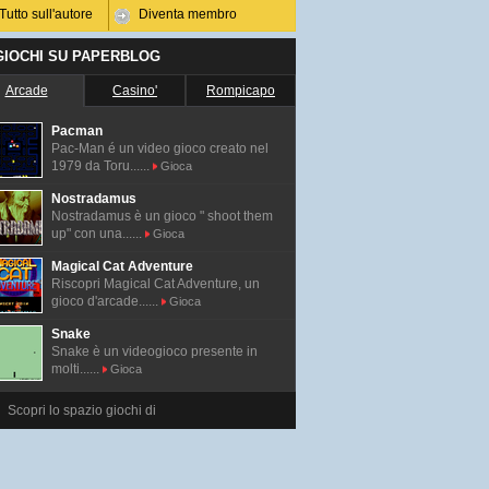
Tutto sull'autore
Diventa membro
 GIOCHI SU PAPERBLOG
Arcade
Casino'
Rompicapo
Pacman
Pac-Man é un video gioco creato nel
1979 da Toru......
Gioca
Nostradamus
Nostradamus è un gioco " shoot them
up" con una......
Gioca
Magical Cat Adventure
Riscopri Magical Cat Adventure, un
gioco d'arcade......
Gioca
Snake
Snake è un videogioco presente in
molti......
Gioca
Scopri lo spazio giochi di