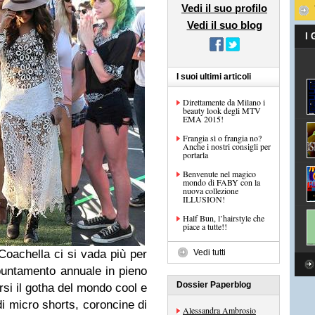
Vedi il suo profilo
Vedi il suo blog
I
I suoi ultimi articoli
Direttamente da Milano i
beauty look degli MTV
EMA 2015!
Frangia sì o frangia no?
Anche i nostri consigli per
portarla
Benvenute nel magico
mondo di FABY con la
nuova collezione
ILLUSION!
Half Bun, l’hairstyle che
piace a tutte!!
Coachella ci si vada più per
Vedi tutti
puntamento annuale in pieno
Dossier Paperblog
rsi il gotha del mondo cool e
di micro shorts, coroncine di
Alessandra Ambrosio