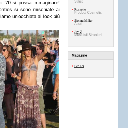
Stilisti
anni '70 si possa immaginare!
rities si sono mischiate ai
Rossetto
Prodotti Cosmetici
 diamo un'occhiata ai look più
Sienna Miller
Attori
Jay-Z
Musicisti Stranieri
Magazine
Per Lei