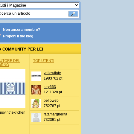
Non ancora membro?
Proponi il tuo blog
A COMMUNITY PER LEI
AUTORE DEL
TOP UTENTI
ORNO
yellowflate
1983762 pt
lory663
1211328 pt
belloweb
752787 pt
psyinthekitchen
fatamargherita
732391 pt