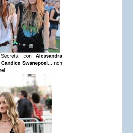
a Secrets, con
Alessandra
e
Candice Swanepoel
... non
ne!