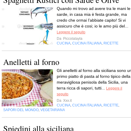
Quando mi trovo ad avere tra le mani le
sarde, in casa mia è festa grande, ma
credo che ormai l’abbiate capito! Si vi
assicuro che è cosi; io le amo più del...
Leggere il seguito
Da
Piccolalayla
CUCINA
CUCINA ITALIANA
RICETTE
,
,
Anelletti al forno
Gli anelletti al forno alla siciliana sono u
primo piatto di pasta al forno tipico della
meravigliosa penisola della Sicilia, una
terra ricca di sapori, tutti...
Leggere il
seguito
Da
Xxx.it
CUCINA
CUCINA ITALIANA
RICETTE
,
,
,
SAPORI DEL MONDO
VEGETARIANA
,
Spiedini alla siciliana