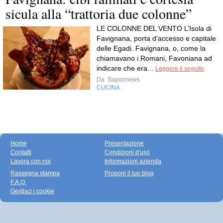
sicula alla “trattoria due colonne”
LE COLONNE DEL VENTO L’Isola di
Favignana, porta d’accesso e capitale
delle Egadi. Favignana, o, come la
chiamavano i Romani, Favoniana ad
indicare che era...
Leggere il seguito
Da
Saporinews
CUCINA
Home
Presentazione
Contatti
Condizioni d'uso
Lavora con noi
Informazioni azienda
Rassegna stampa
Proponi il tuo blog
F.A.Q.
Gestisci i cookie