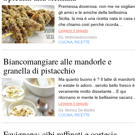
Premessa doverosa: non me ne voglian
gli amici e le amiche della bellissima
Sicilia, la mia è una ricetta nata in casa 
che chiamo così perchè ricorda...
Leggere il seguito
Da
Mollichedizucchero
CUCINA
RICETTE
,
Biancomangiare alle mandorle e
granella di pistacchio
Ma quanto buono è ? Il latte di mandorl
in estate lo adoro...servito bello fresco è
veramente molto dissetante....E qui
ritornano in mente le bellissime vacanz..
Leggere il seguito
Da
Monica De Martini
CUCINA
RICETTE
,
Favignana: cibi raffinati e cortesia