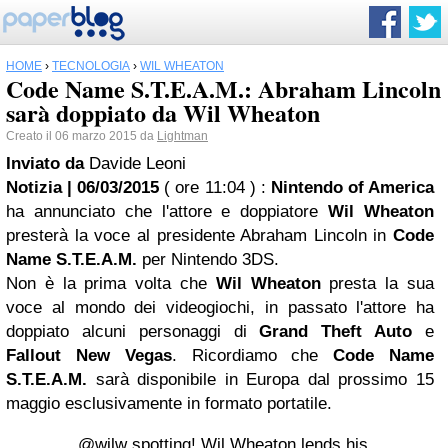
HOME
›
TECNOLOGIA
›
WIL WHEATON
Code Name S.T.E.A.M.: Abraham Lincoln
sarà doppiato da Wil Wheaton
Creato il 06 marzo 2015 da
Lightman
Inviato da
Davide Leoni
Notizia | 06/03/2015
( ore 11:04 )
:
Nintendo of America
ha annunciato che l'attore e doppiatore
Wil Wheaton
presterà la voce al presidente Abraham Lincoln in
Code
Name S.T.E.A.M.
per Nintendo 3DS.
Non è la prima volta che
Wil Wheaton
presta la sua
voce al mondo dei videogiochi, in passato l'attore ha
doppiato alcuni personaggi di
Grand Theft Auto
e
Fallout New Vegas
. Ricordiamo che
Code Name
S.T.E.A.M.
sarà disponibile in Europa dal prossimo 15
maggio esclusivamente in formato portatile.
.
@wilw
spotting! Wil Wheaton lends his