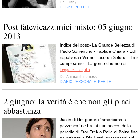
Da
Ginny
HOBBY
PER LEI
,
Post fatevicazzimiei misto: 05 giugno
2013
Indice del post:- La Grande Bellezza di
Paolo Sorrentino - Paola e Chiara - Lidl
rispolvera i Winner taco e i Solero - Il m
compleanno - La gente che non si f...
Leggere il seguito
Da
Amaranthinemess
DIARIO PERSONALE
PER LEI
,
2 giugno: la verità è che non gli piaci
abbastanza
Justin di film genere “americanata
pazzesca” ne ha fatti un sacco, dalla
parodia di Star Trek a Palle al Balzo fino
ad arrivare a Die Hard, successoni sul