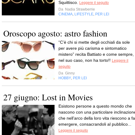
Squittisco.
Leggere il seguito
Da
Nadia Strawberrie
CINEMA
LIFESTYLE
PER LEI
,
,
Oroscopo agosto: astro fashion
“C’è chi si mette degli occhiali da sole
per avere più carisma e sintomatico
mistero” recita Battiato e come sempre,
nel suo caso, non ha torto!!
Leggere il
seguito
Da
Ginny
HOBBY
PER LEI
,
27 giugno: Lost in Movies
Esistono persone a questo mondo che
nascono con una particolare inclinazion
che nell’arco della loro vita riescono a fa
emergere, consacrandoli al pubblico...
Leggere il seguito