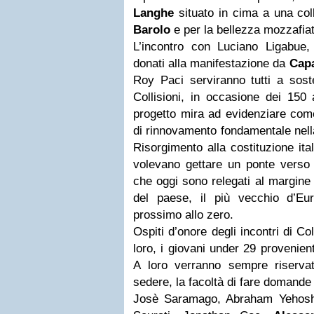
Langhe
situato in cima a una col
Barolo
e per la bellezza mozzafia
L’incontro con Luciano Ligabue, 
donati alla manifestazione da
Cap
Roy Paci serviranno tutti a soste
Collisioni, in occasione dei 150 a
progetto mira ad evidenziare come
di rinnovamento fondamentale nell
Risorgimento alla costituzione ita
volevano gettare un ponte verso i
che oggi sono relegati al margine 
del paese, il più vecchio d’Eu
prossimo allo zero.
Ospiti d’onore degli incontri di Co
loro, i giovani under 29 provenienti
A loro verranno sempre riservat
sedere, la facoltà di fare domande a
Josè Saramago, Abraham Yehoshu