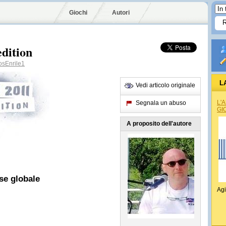
Giochi
Autori
edition
sEnrile1
L
Vedi articolo originale
L'
Segnala un abuso
GI
A proposito dell'autore
se globale
Agi