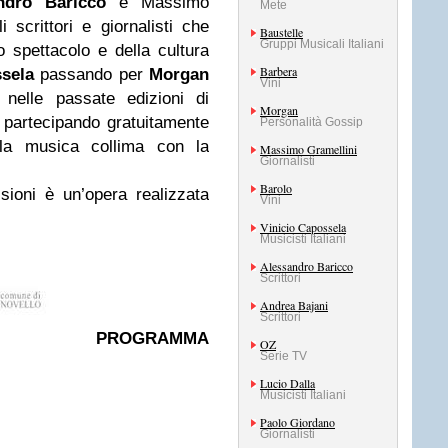
ndro Baricco
e Massimo
Mete
 scrittori e giornalisti che
Baustelle
Gruppi Musicali Italiani
 spettacolo e della cultura
Barbera
ssela
passando per
Morgan
Vini
 nelle passate edizioni di
Morgan
, partecipando gratuitamente
Personalità Gossip
la musica collima con la
Massimo Gramellini
Giornalisti
Barolo
isioni è un’opera realizzata
Vini
Vinicio Capossela
Musicisti Italiani
Alessandro Baricco
Scrittori
Andrea Bajani
Scrittori
PROGRAMMA
OZ
Serie TV
Lucio Dalla
Musicisti Italiani
Paolo Giordano
Giornalisti