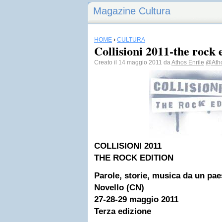
Magazine Cultura
HOME
›
CULTURA
Collisioni 2011-the rock 
Creato il 14 maggio 2011 da
Athos Enrile
@Atho
COLLISIONI 2011
THE ROCK EDITION
Parole, storie, musica da un pae
Novello (CN)
27-28-29 maggio 2011
Terza edizione