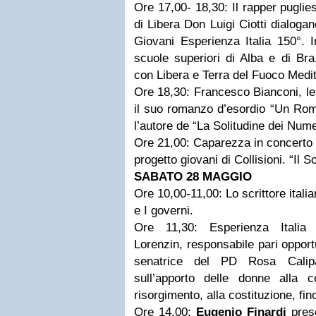
Ore 17,00- 18,30: Il rapper pugli
di Libera Don Luigi Ciotti dialoga
Giovani Esperienza Italia 150°. I
scuole superiori di Alba e di Bra
con Libera e Terra del Fuoco Medi
Ore 18,30: Francesco Bianconi, l
il suo romanzo d’esordio “Un Roma
l’autore de “La Solitudine dei Num
Ore 21,00: Caparezza in concerto gr
progetto giovani di Collisioni. “Il 
SABATO 28 MAGGIO
Ore 10,00-11,00: Lo scrittore itali
e I governi.
Ore 11,30: Esperienza Italia 1
Lorenzin, responsabile pari opport
senatrice del PD Rosa Calipar
sull’apporto delle donne alla 
risorgimento, alla costituzione, fino
Ore 14,00:
Eugenio Finardi
prese