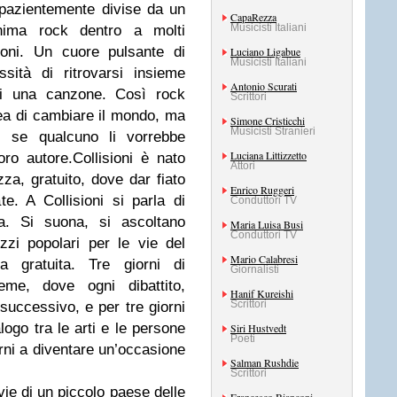
 pazientemente divise da un
CapaRezza
Musicisti Italiani
anima rock dentro a molti
oni. Un cuore pulsante di
Luciano Ligabue
Musicisti Italiani
sità di ritrovarsi insieme
Antonio Scurati
di una canzone. Così rock
Scrittori
dea di cambiare il mondo, ma
Simone Cristicchi
Musicisti Stranieri
li se qualcuno li vorrebbe
Luciana Littizzetto
loro autore.Collisioni è nato
Attori
za, gratuito, dove dar fiato
Enrico Ruggeri
e. A Collisioni si parla di
Conduttori TV
a. Si suona, si ascoltano
Maria Luisa Busi
Conduttori TV
zzi popolari per le vie del
Mario Calabresi
a gratuita. Tre giorni di
Giornalisti
eme, dove ogni dibattito,
Hanif Kureishi
Scrittori
successivo, e per tre giorni
alogo tra le arti e le persone
Siri Hustvedt
Poeti
orni a diventare un’occasione
Salman Rushdie
Scrittori
vie di un piccolo paese delle