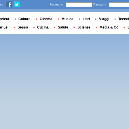
 su
Username
Password
ocietà
Cultura
Cinema
Musica
Libri
Viaggi
Tecnol
er Lei
Sesso
Cucina
Salute
Scienze
Media & Co