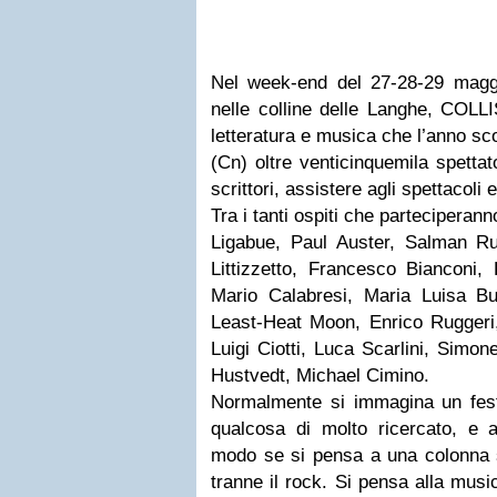
Nel week-end del 27-28-29 magg
nelle colline delle Langhe, COLLIS
letteratura e musica che l’anno sc
(Cn) oltre venticinquemila spettat
scrittori, assistere agli spettacoli e
Tra i tanti ospiti che parteciperan
Ligabue, Paul Auster, Salman R
Littizzetto, Francesco Bianconi,
Mario Calabresi, Maria Luisa Bus
Least-Heat Moon, Enrico Ruggeri,
Luigi Ciotti, Luca Scarlini, Simone
Hustvedt, Michael Cimino.
Normalmente si immagina un festi
qualcosa di molto ricercato, e a 
modo se si pensa a una colonna s
tranne il rock. Si pensa alla music