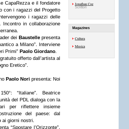
ese CapaRezza e il fondatore
Jonathan Coe
Scrittori
no con i ragazzi del Progetto
ntervengono i ragazzi delle
. Incontro in collaborazione
Magazines
terranea.
eader dei
Baustelle
presenta
Cultura
ntico a Milano”. Interviene
Musica
eri Primi”
Paolo Giordano
.
atuito offerto dall’artista al
Sogno Eretico”.
ano
Paolo Nori
presenta: Noi
50°: “Italiane”. Beatrice
unità del PDL dialoga con la
i per riflettere insieme
costruzione del paese: dal
 ai giorni nostri.
nta “Spostare l’Orizzonte”,