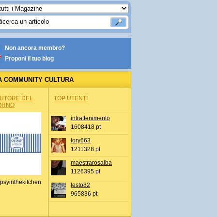
Non ancora membro?
Proponi il tuo blog
A COMMUNITY CULTURA
AUTORE DEL
TOP UTENTI
ORNO
intrattenimento
1608418 pt
lory663
1211328 pt
maestrarosalba
1126395 pt
psyinthekitchen
lesto82
965836 pt