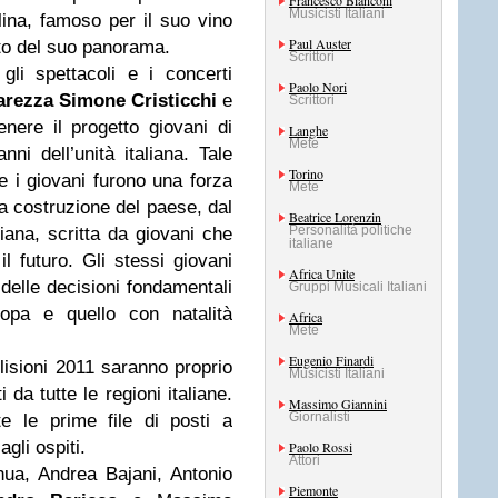
Francesco Bianconi
Musicisti Italiani
lina, famoso per il suo vino
Paul Auster
to del suo panorama.
Scrittori
gli spettacoli e i concerti
Paolo Nori
arezza
Simone Cristicchi
e
Scrittori
nere il progetto giovani di
Langhe
Mete
nni dell’unità italiana. Tale
Torino
 i giovani furono una forza
Mete
a costruzione del paese, dal
Beatrice Lorenzin
Personalità politiche
liana, scritta da giovani che
italiane
l futuro. Gli stessi giovani
Africa Unite
delle decisioni fondamentali
Gruppi Musicali Italiani
ropa e quello con natalità
Africa
Mete
Eugenio Finardi
llisioni 2011 saranno proprio
Musicisti Italiani
 da tutte le regioni italiane.
Massimo Giannini
Giornalisti
e le prime file di posti a
gli ospiti.
Paolo Rossi
Attori
a, Andrea Bajani, Antonio
Piemonte