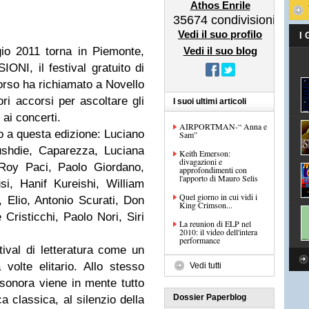
Athos Enrile
35674
condivisioni
Vedi il suo profilo
I
io 2011 torna in Piemonte,
Vedi il suo blog
IONI, il festival gratuito di
orso ha richiamato a Novello
ori accorsi per ascoltare gli
I suoi ultimi articoli
 ai concerti.
AIRPORTMAN-“ Anna e
no a questa edizione: Luciano
Sam”
ushdie, Caparezza, Luciana
Keith Emerson:
divagazioni e
 Roy Paci, Paolo Giordano,
approfondimenti con
l'apporto di Mauro Selis
i, Hanif Kureishi, William
Quel giorno in cui vidi i
 Elio, Antonio Scurati, Don
King Crimson...
 Cristicchi, Paolo Nori, Siri
La reunion di ELP nel
2010: il video dell'intera
performance
val di letteratura come un
volte elitario. Allo stesso
Vedi tutti
onora viene in mente tutto
Dossier Paperblog
a classica, al silenzio della