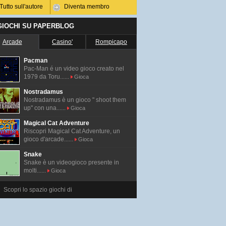
Tutto sull'autore
Diventa membro
 GIOCHI SU PAPERBLOG
Arcade
Casino'
Rompicapo
Pacman
Pac-Man é un video gioco creato nel
1979 da Toru......
Gioca
Nostradamus
Nostradamus è un gioco " shoot them
up" con una......
Gioca
Magical Cat Adventure
Riscopri Magical Cat Adventure, un
gioco d'arcade......
Gioca
Snake
Snake è un videogioco presente in
molti......
Gioca
Scopri lo spazio giochi di