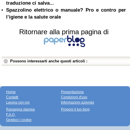
traduzione ci salva...
Spazzolino elettrico o manuale? Pro e contro per
l’igiene e la salute orale
Ritornare alla prima pagina di
Possono interessarti anche questi articoli :
Home
Presentazione
Contatti
Condizioni d'uso
Lavora con noi
Informazioni azienda
Rassegna stampa
Proponi il tuo blog
F.A.Q.
Gestisci i cookie