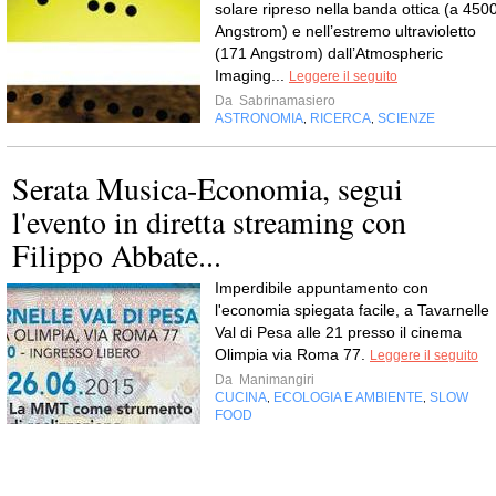
solare ripreso nella banda ottica (a 450
Angstrom) e nell’estremo ultravioletto
(171 Angstrom) dall’Atmospheric
Imaging...
Leggere il seguito
Da
Sabrinamasiero
ASTRONOMIA
RICERCA
SCIENZE
,
,
Serata Musica-Economia, segui
l'evento in diretta streaming con
Filippo Abbate...
Imperdibile appuntamento con
l'economia spiegata facile, a Tavarnelle
Val di Pesa alle 21 presso il cinema
Olimpia via Roma 77.
Leggere il seguito
Da
Manimangiri
CUCINA
ECOLOGIA E AMBIENTE
SLOW
,
,
FOOD