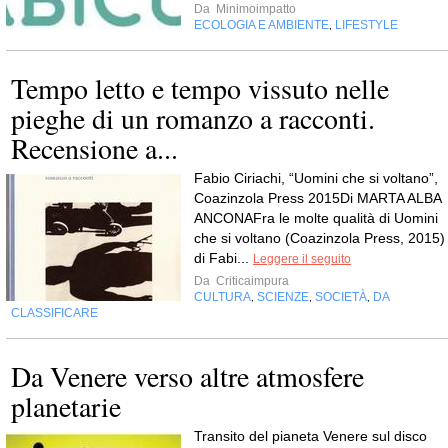
Da
Minimoimpatto
ECOLOGIA E AMBIENTE
LIFESTYLE
,
Tempo letto e tempo vissuto nelle
pieghe di un romanzo a racconti.
Recensione a...
Fabio Ciriachi, “Uomini che si voltano”,
Coazinzola Press 2015Di MARTA ALBA
ANCONAFra le molte qualità di Uomini
che si voltano (Coazinzola Press, 2015)
di Fabi...
Leggere il seguito
Da
Criticaimpura
CULTURA
SCIENZE
SOCIETÀ
DA
,
,
,
CLASSIFICARE
Da Venere verso altre atmosfere
planetarie
Transito del pianeta Venere sul disco