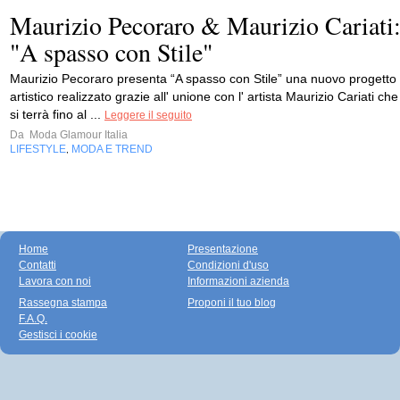
Maurizio Pecoraro & Maurizio Cariati
"A spasso con Stile"
Maurizio Pecoraro presenta “A spasso con Stile” una nuovo progetto
artistico realizzato grazie all' unione con l' artista Maurizio Cariati che
si terrà fino al ...
Leggere il seguito
Da
Moda Glamour Italia
LIFESTYLE
MODA E TREND
,
Home
Presentazione
Contatti
Condizioni d'uso
Lavora con noi
Informazioni azienda
Rassegna stampa
Proponi il tuo blog
F.A.Q.
Gestisci i cookie