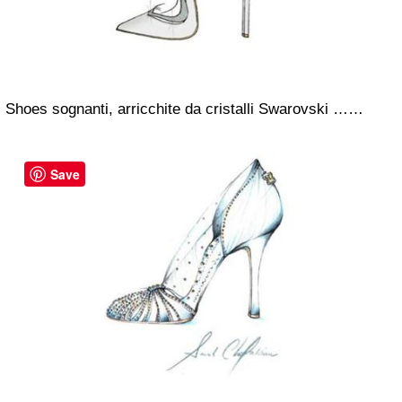
Shoes sognanti, arricchite da cristalli Swarovski ……
Save