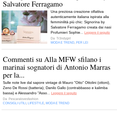
Salvatore Ferragamo
Una preziosa creazione olfattiva
autenticamente italiana ispirata alla
femminilità più chic: Signorina by
Salvatore Ferragamo creata dai nasi
Profumieri Sophie...
Leggere il seguito
Da
Tr3ndygirl
MODA E TREND
PER LEI
,
Commenti su Alla MFW sfilano i
marinai sognatori di Antonio Marras
per la...
Sulle note live dal sapore vintage di Mauro "Otto" Ottolini (ottoni),
Zeno De Rossi (batteria), Danilo Gallo (contrabbasso e kalimba
bassa) e Alessandro "Asso...
Leggere il seguito
Da
Pescaralovesfashion
CONSIGLI UTILI
LIFESTYLE
MODA E TREND
,
,