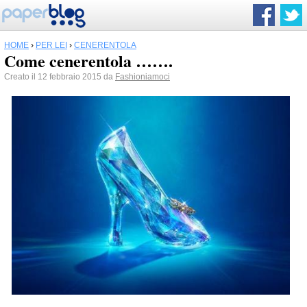
HOME
›
PER LEI
›
CENERENTOLA
Come cenerentola …….
Creato il 12 febbraio 2015 da
Fashioniamoci