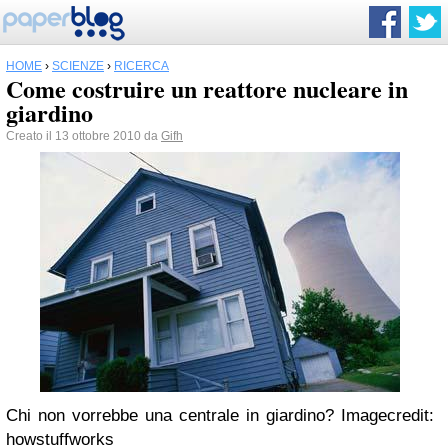
HOME
›
SCIENZE
›
RICERCA
Come costruire un reattore nucleare in
giardino
Creato il 13 ottobre 2010 da
Gifh
Chi non vorrebbe una centrale in giardino? Imagecredit:
howstuffworks