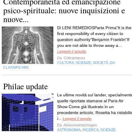
Contemporaneità ed emancipazione
psico-spirituale: nuove inquisizioni e
nuove...
Di LENI REMEDIOSParte Prima“It is the
first responsibility of every citizen to
question authority”Benjamin Franklin“If
you are not able to throw away a...
Leggere il seguito
Da
Criticaimpura
CULTURA
SCIENZE
SOCIETÀ
DA
,
,
,
CLASSIFICARE
Philae update
Le ultime novità sul lander, specialment
quelle riportate stamane al Paris Air
Show Come già illustrato in un
precedente articolo, Rosetta ha ristabilit
i...
Leggere il seguito
Da
Aliveuniverseimages
ASTRONOMIA
RICERCA
SCIENZE
,
,