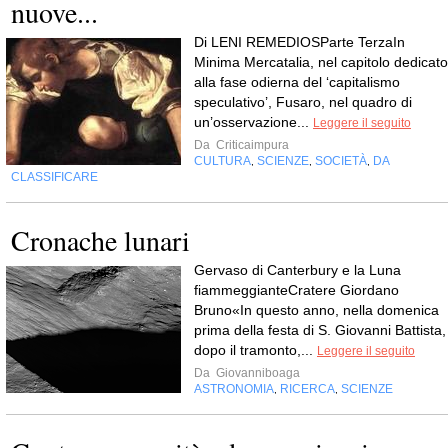
nuove...
Di LENI REMEDIOSParte TerzaIn
Minima Mercatalia, nel capitolo dedicato
alla fase odierna del ‘capitalismo
speculativo’, Fusaro, nel quadro di
un’osservazione...
Leggere il seguito
Da
Criticaimpura
CULTURA
SCIENZE
SOCIETÀ
DA
,
,
,
CLASSIFICARE
Cronache lunari
Gervaso di Canterbury e la Luna
fiammeggianteCratere Giordano
Bruno«In questo anno, nella domenica
prima della festa di S. Giovanni Battista,
dopo il tramonto,...
Leggere il seguito
Da
Giovanniboaga
ASTRONOMIA
RICERCA
SCIENZE
,
,