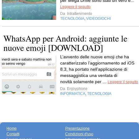
per Mega Drive sono stati un vero e...
Leggere il seguito
Da
Intrattenimento
TECNOLOGIA
VIDEOGIOCHI
,
WhatsApp per Android: aggiunte le
nuove emoji [DOWNLOAD]
L’avvento delle nuove emoji che ha
caratterizzato l’aggiornamento ad iOS
8.3, ha portato nell’applicazione di
messaggistica una ventata di
novità solamente per ...
Leggere il seguito
Da
Enjoyphone
INFORMATICA
TECNOLOGIA
,
Home
Presentazione
Contatti
Condizioni d'uso